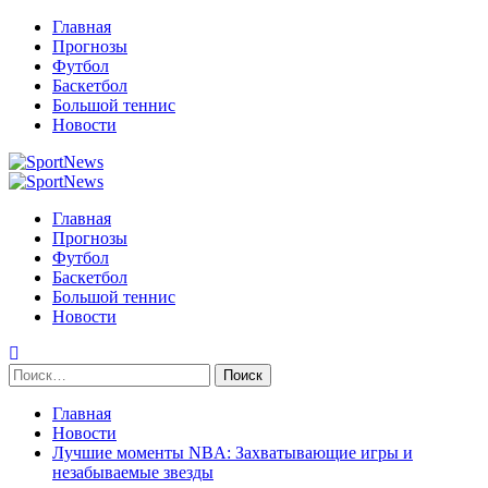
Перейти
Главная
к
Прогнозы
содержимому
Футбол
Баскетбол
Большой теннис
Новости
Primary
Menu
Главная
Прогнозы
Футбол
Баскетбол
Большой теннис
Новости
Найти:
Главная
Новости
Лучшие моменты NBA: Захватывающие игры и
незабываемые звезды