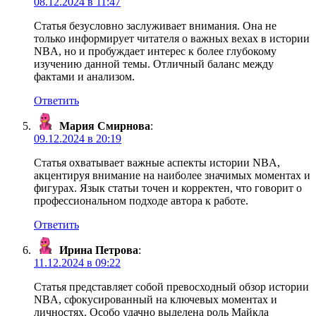
08.12.2024 в 11:47
Статья безусловно заслуживает внимания. Она не
только информирует читателя о важных вехах в истории
NBA, но и пробуждает интерес к более глубокому
изучению данной темы. Отличный баланс между
фактами и анализом.
Ответить
Мария Смирнова
:
09.12.2024 в 20:19
Статья охватывает важные аспекты истории NBA,
акцентируя внимание на наиболее значимых моментах и
фигурах. Язык статьи точен и корректен, что говорит о
профессиональном подходе автора к работе.
Ответить
Ирина Петрова
:
11.12.2024 в 09:22
Статья представляет собой превосходный обзор истории
NBA, сфокусированный на ключевых моментах и
личностях. Особо удачно выделена роль Майкла