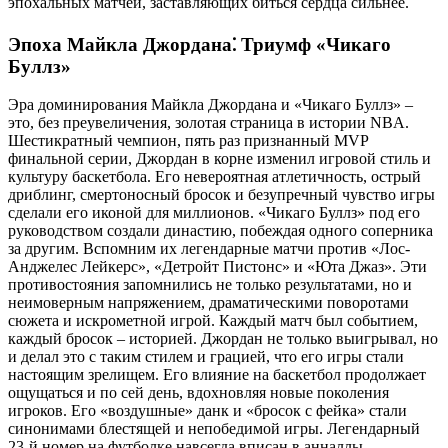
эпохальных матчей, заставляющих биться сердца сильнее.
Эпоха Майкла Джордана⁚ Триумф «Чикаго
Буллз»
Эра доминирования Майкла Джордана и «Чикаго Буллз» –
это, без преувеличения, золотая страница в истории NBA.
Шестикратный чемпион, пять раз признанный MVP
финальной серии, Джордан в корне изменил игровой стиль и
культуру баскетбола. Его невероятная атлетичность, острый
дриблинг, смертоносный бросок и безупречный чувство игры
сделали его иконой для миллионов. «Чикаго Буллз» под его
руководством создали династию, побеждая одного соперника
за другим. Вспомним их легендарные матчи против «Лос-
Анджелес Лейкерс», «Детройт Пистонс» и «Юта Джаз». Эти
противостояния запомнились не только результатами, но и
неимоверным напряжением, драматическими поворотами
сюжета и искрометной игрой. Каждый матч был событием,
каждый бросок – историей. Джордан не только выигрывал, но
и делал это с таким стилем и грацией, что его игры стали
настоящим зрелищем. Его влияние на баскетбол продолжает
ощущаться и по сей день, вдохновляя новые поколения
игроков. Его «воздушные» данк и «бросок с фейка» стали
синонимами блестящей и непобедимой игры. Легендарный
23-й номер на футболке навсегда вписан в анналлы