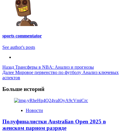
sports commentator
See author's posts
Post
Назад
Трансферы в NBA: Анализ и прогнозы
Далее
Мировое первенство по футболу Анализ ключевых
Navigation
аспектов
Больше историй
Новости
Полуфиналистки Australian Open 2025 в
женском парном разряде