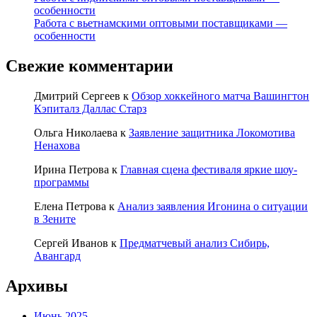
особенности
Работа с вьетнамскими оптовыми поставщиками —
особенности
Свежие комментарии
Дмитрий Сергеев
к
Обзор хоккейного матча Вашингтон
Кэпиталз Даллас Старз
Ольга Николаева
к
Заявление защитника Локомотива
Ненахова
Ирина Петрова
к
Главная сцена фестиваля яркие шоу-
программы
Елена Петрова
к
Анализ заявления Игонина о ситуации
в Зените
Сергей Иванов
к
Предматчевый анализ Сибирь,
Авангард
Архивы
Июнь 2025