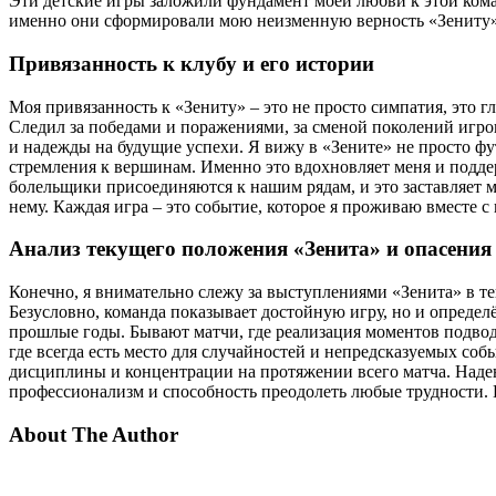
Эти детские игры заложили фундамент моей любви к этой кома
именно они сформировали мою неизменную верность «Зениту». 
Привязанность к клубу и его истории
Моя привязанность к «Зениту» – это не просто симпатия, это г
Следил за победами и поражениями, за сменой поколений игрок
и надежды на будущие успехи. Я вижу в «Зените» не просто фут
стремления к вершинам. Именно это вдохновляет меня и поддер
болельщики присоединяются к нашим рядам, и это заставляет ме
нему. Каждая игра – это событие, которое я проживаю вместе с
Анализ текущего положения «Зенита» и опасения
Конечно, я внимательно слежу за выступлениями «Зенита» в те
Безусловно, команда показывает достойную игру, но и определё
прошлые годы. Бывают матчи, где реализация моментов подводи
где всегда есть место для случайностей и непредсказуемых соб
дисциплины и концентрации на протяжении всего матча. Наде
профессионализм и способность преодолеть любые трудности. Гл
About The Author