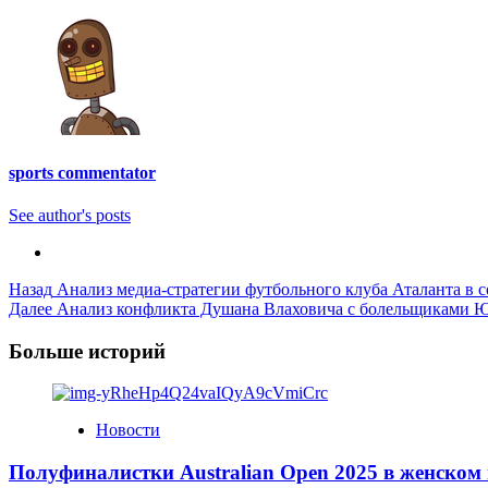
sports commentator
See author's posts
Post
Назад
Анализ медиа-стратегии футбольного клуба Аталанта в 
Далее
Анализ конфликта Душана Влаховича с болельщиками Ю
Navigation
Больше историй
Новости
Полуфиналистки Australian Open 2025 в женском