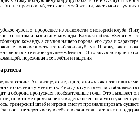
нде, к этому волнующему миру футбола. И сейчас, спустя многи
Это не просто клуб, это часть моей жизни, часть моих лучших
лубокое чувство, проросшее из знакомства с историей клуба. Я 
ов, за ростом и развитием команды. Каждая победа «Зенита» – э
больную команду, а символ нашего города, его духа и характера
живает мою верность «сине-бело-голубым». Я вижу, как из поко
ня верить в светлое будущее «Зенита». Я горжусь историей этог
 командой, переживая все взлёты и падения.
 артиста
кущем сезоне. Анализируя ситуацию, я вижу как позитивные мом
нные опасения у меня есть. Иногда отсутствует та стабильность 
т, а оборона пропускает необязательные голы. Это вызывает оп
ытий, но в то же время хочется видеть более ровную и уверенну
юсь, тренерский штаб и игроки смогут проанализировать сущес
авное – не терять веру в себя и в свои силы, а также в поддер