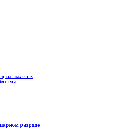
социальных сетях
вентуса
 парном разряде