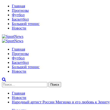
Перейти
Главная
к
Прогнозы
содержимому
Футбол
Баскетбол
Большой теннис
Новости
Primary
Menu
Главная
Прогнозы
Футбол
Баскетбол
Большой теннис
Новости
Найти:
Главная
Новости
Народный артист России Мигицко и его любовь к Зениту