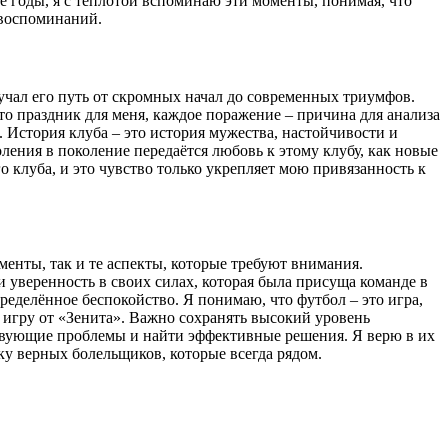
е годы, я с теплотой вспоминаю эти моменты, понимая, что
 воспоминаний.
изучал его путь от скромных начал до современных триумфов.
то праздник для меня, каждое поражение – причина для анализа
. История клуба – это история мужества, настойчивости и
ления в поколение передаётся любовь к этому клубу, как новые
о клуба, и это чувство только укрепляет мою привязанность к
енты, так и те аспекты, которые требуют внимания.
и уверенность в своих силах, которая была присуща команде в
ределённое беспокойство. Я понимаю, что футбол – это игра,
ю игру от «Зенита». Важно сохранять высокий уровень
твующие проблемы и найти эффективные решения. Я верю в их
жку верных болельщиков, которые всегда рядом.