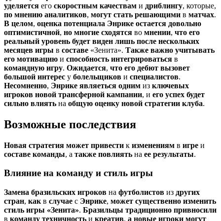
уделяется
его
скоростным
качествам
и
дриблингу
, которые,
по
мнению
аналитиков
,
могут
стать
решающими
в
матчах
.
В
целом
,
оценка
потенциала
Энрике
остается
довольно
оптимистичной
,
но
многие
сходятся
во
мнении
,
что
его
реальный
уровень
будет
виден
лишь
после
нескольких
месяцев
игры
в
составе
«Зенита».
Также
важно
учитывать
его
мотивацию
и
способность
интегрироваться
в
командную
игру
.
Ожидается
,
что
его
дебют
вызовет
большой
интерес
у
болельщиков
и
специалистов
.
Несомненно
,
Энрике
являеться
одним
из
ключевых
игроков
новой
трансферной
кампании
, и
его
успех
будет
сильно
влиять
на
общую
оценку
новой
стратегии
клуба
.
Возможные последствия
Новая
стратегия
может
привести
к
изменениям
в
игре
и
составе
команды
, а
также
повлиять
на
ее
результаты
.
Влияние на команду и стиль игры
Замена
бразильских
игроков
на
футболистов
из
других
стран
,
как
в
случае
с
Энрике
,
может
существенно
изменить
стиль
игры
«Зенита»
.
Бразильцы
традиционно
привносили
в
команду
техничность
и
креатив
,
а
новые
игроки
могут