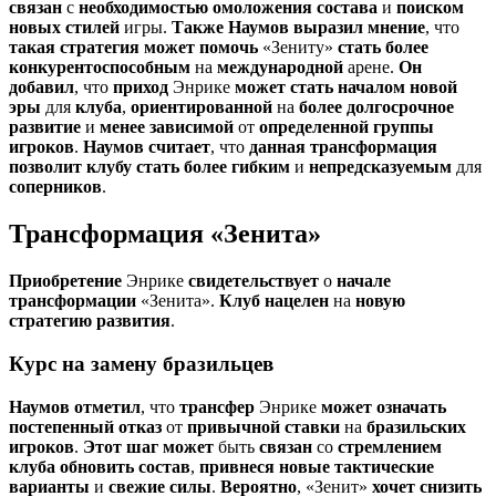
связан
с
необходимостью
омоложения
состава
и
поиском
новых
стилей
игры.
Также
Наумов
выразил
мнение
, что
такая
стратегия
может
помочь
«Зениту»
стать
более
конкурентоспособным
на
международной
арене.
Он
добавил
, что
приход
Энрике
может
стать
началом
новой
эры
для
клуба
,
ориентированной
на
более
долгосрочное
развитие
и
менее
зависимой
от
определенной
группы
игроков
.
Наумов
считает
, что
данная
трансформация
позволит
клубу
стать
более
гибким
и
непредсказуемым
для
соперников
.
Трансформация «Зенита»
Приобретение
Энрике
свидетельствует
о
начале
трансформации
«Зенита».
Клуб
нацелен
на
новую
стратегию
развития
.
Курс на замену бразильцев
Наумов
отметил
, что
трансфер
Энрике
может
означать
постепенный
отказ
от
привычной
ставки
на
бразильских
игроков
.
Этот
шаг
может
быть
связан
со
стремлением
клуба
обновить
состав
,
привнеся
новые
тактические
варианты
и
свежие
силы
.
Вероятно
, «Зенит»
хочет
снизить