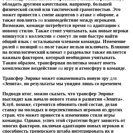
обладать
другими
качествами
,
например
,
большей
физической
силой
или
тактической
грамотностью
.
Это
может
привести
к
смене
акцентов
в
атаке
и
обороне
,
а
также
повлиять
на
взаимодействие
между
игроками
.
Возможно
,
команде
потребуется
время
на
адаптацию
к
новому
стилю
.
Также
стоит
учитывать
,
как
новые
игроки
впишутся
в
коллектив
и
смогут
ли
они
быстро
найти
общий
язык
с
остальными
членами
команды
.
Изменение
ролей
и
позиций
на
поле
также
нельзя
исключать
.
Влияние
на
психологический
климат
в
раздевалке
также
является
важным
фактором
,
который
необходимо
учитывать
.
Таким
образом
,
трансферная
политика
может
иметь
комплексное
воздействие
на
игру
и
атмосферу
в
команде
.
Трансфер
Энрике
может
ознаменовать
новую
эру
для
«Зенита»
,
но
результаты
мы
увидим
лишь
со
временем
.
Подводя
итог
,
можно
сказать
,
что
трансфер
Энрике
выглядит
как
начало
нового
этапа
в
развитии
«Зенита»
.
Клуб
,
похоже
,
стремится
обновить
свой
состав
,
делая
ставку
на
молодых
и
перспективных
игроков
из
других
стран
,
что
может
привести
к
изменению
стиля
игры
команды
.
Однако
,
успех
этой
стратегии
будет
зависеть
от
многих
факторов
,
включая
адаптацию
новых
игроков
и
способность
тренерского
штаба
интегрировать
их
в