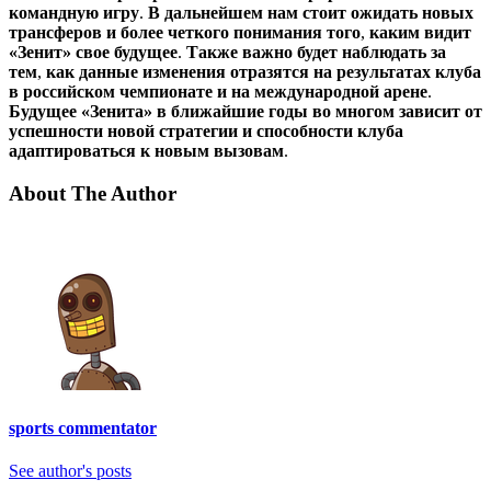
командную
игру
.
В
дальнейшем
нам
стоит
ожидать
новых
трансферов
и
более
четкого
понимания
того
,
каким
видит
«Зенит»
свое
будущее
.
Также
важно
будет
наблюдать
за
тем
,
как
данные
изменения
отразятся
на
результатах
клуба
в
российском
чемпионате
и
на
международной
арене
.
Будущее
«Зенита»
в
ближайшие
годы
во
многом
зависит
от
успешности
новой
стратегии
и
способности
клуба
адаптироваться
к
новым
вызовам
.
About The Author
sports commentator
See author's posts