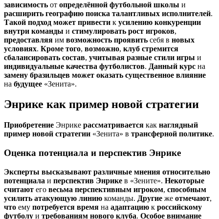
зависимость
от
определённой
футбольной
школы
и
расширить
географию
поиска
талантливых
исполнителей
.
Такой
подход
может
привести
к
усилению
конкуренции
внутри
команды
и
стимулировать
рост
игроков
,
предоставляя
им
возможность
проявить
себя в
новых
условиях
.
Кроме
того
,
возможно
,
клуб
стремится
сбалансировать
состав
,
учитывая
разные
стили
игры
и
индивидуальные
качества
футболистов
.
Данный
курс
на
замену
бразильцев
может
оказать
существенное
влияние
на
будущее
«Зенита».
Энрике как пример новой стратегии
Приобретение
Энрике
рассматривается
как
наглядный
пример
новой
стратегии
«Зенита» в
трансферной
политике
.
Оценка потенциала и перспектив Энрике
Эксперты
высказывают
различные
мнения
относительно
потенциала
и
перспектив
Энрике
в «Зените».
Некоторые
считают
его
весьма
перспективным
игроком
,
способным
усилить
атакующую
линию
команды.
Другие
же
отмечают
,
что
ему
потребуется
время
на
адаптацию
к
российскому
футболу
и
требованиям
нового
клуба
.
Особое
внимание