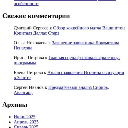
особенности
Свежие комментарии
Дмитрий Сергеев
к
Обзор хоккейного матча Вашингтон
Кэпиталз Даллас Старз
Ольга Николаева
к
Заявление защитника Локомотива
Ненахова
Ирина Петрова
к
Главная сцена фестиваля яркие шоу-
программы
Елена Петрова
к
Анализ заявления Игонина о ситуации
в Зените
Сергей Иванов
к
Предматчевый анализ Сибирь,
Авангард
Архивы
Июнь 2025
Апрель 2025
Январь 2025