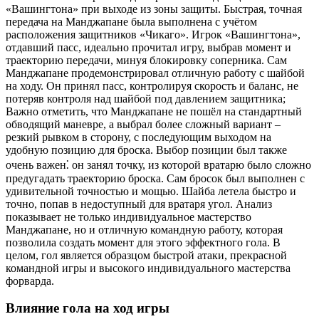
«Вашингтона» при выходе из зоны защиты. Быстрая, точная
передача на Манджапане была выполнена с учётом
расположения защитников «Чикаго». Игрок «Вашингтона»,
отдавший пасс, идеально прочитал игру, выбрав момент и
траекторию передачи, минуя блокировку соперника. Сам
Манджапане продемонстрировал отличную работу с шайбой
на ходу. Он принял пасс, контролируя скорость и баланс, не
потеряв контроля над шайбой под давлением защитника;
Важно отметить, что Манджапане не пошёл на стандартный
обводящий маневре, а выбрал более сложный вариант –
резкий рывком в сторону, с последующим выходом на
удобную позицию для броска. Выбор позиции был также
очень важен⁚ он занял точку, из которой вратарю было сложно
предугадать траекторию броска. Сам бросок был выполнен с
удивительной точностью и мощью. Шайба летела быстро и
точно, попав в недоступный для вратаря угол. Анализ
показывает не только индивидуальное мастерство
Манджапане, но и отличную командную работу, которая
позволила создать момент для этого эффектного гола. В
целом, гол является образцом быстрой атаки, прекрасной
командной игры и высокого индивидуального мастерства
форварда.
Влияние гола на ход игры