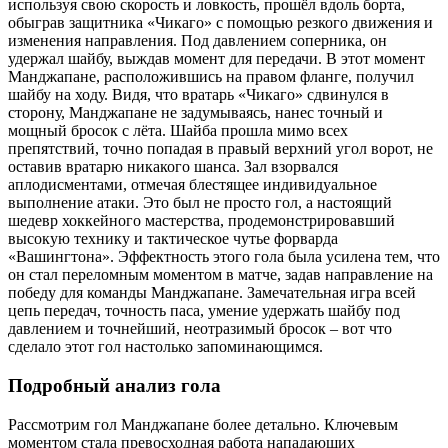
используя свою скорость и ловкость, прошёл вдоль борта,
обыграв защитника «Чикаго» с помощью резкого движения и
изменения направления. Под давлением соперника, он
удержал шайбу, выждав момент для передачи. В этот момент
Манджапане, расположившись на правом фланге, получил
шайбу на ходу. Видя, что вратарь «Чикаго» сдвинулся в
сторону, Манджапане не задумываясь, нанес точный и
мощный бросок с лёта. Шайба прошла мимо всех
препятствий, точно попадая в правый верхний угол ворот, не
оставив вратарю никакого шанса. Зал взорвался
аплодисментами, отмечая блестящее индивидуальное
выполнение атаки. Это был не просто гол, а настоящий
шедевр хоккейного мастерства, продемонстрировавший
высокую технику и тактическое чутье форварда
«Вашингтона». Эффектность этого гола была усилена тем, что
он стал переломным моментом в матче, задав направление на
победу для команды Манджапане. Замечательная игра всей
цепь передач, точность паса, умение удержать шайбу под
давлением и точнейший, неотразимый бросок – вот что
сделало этот гол настолько запоминающимся.
Подробный анализ гола
Рассмотрим гол Манджапане более детально. Ключевым
моментом стала превосходная работа нападающих