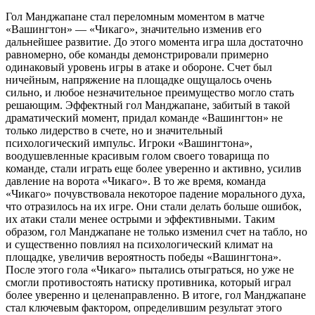
Гол Манджапане стал переломным моментом в матче
«Вашингтон» ― «Чикаго», значительно изменив его
дальнейшее развитие. До этого момента игра шла достаточно
равномерно, обе команды демонстрировали примерно
одинаковый уровень игры в атаке и обороне. Счет был
ничейным, напряжение на площадке ощущалось очень
сильно, и любое незначительное преимущество могло стать
решающим. Эффектный гол Манджапане, забитый в такой
драматический момент, придал команде «Вашингтон» не
только лидерство в счете, но и значительный
психологический импульс. Игроки «Вашингтона»,
воодушевленные красивым голом своего товарища по
команде, стали играть еще более уверенно и активно, усилив
давление на ворота «Чикаго». В то же время, команда
«Чикаго» почувствовала некоторое падение морального духа,
что отразилось на их игре. Они стали делать больше ошибок,
их атаки стали менее острыми и эффективными. Таким
образом, гол Манджапане не только изменил счет на табло, но
и существенно повлиял на психологический климат на
площадке, увеличив вероятность победы «Вашингтона».
После этого гола «Чикаго» пытались отыграться, но уже не
смогли противостоять натиску противника, который играл
более уверенно и целенаправленно. В итоге, гол Манджапане
стал ключевым фактором, определившим результат этого