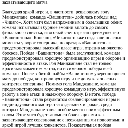
захватывающего матча.
Благодаря яркой игре и, в частности, решающему голу
Манджапане, команда «Вашингтон» добилась победы над
«Чикаго». Хотя матч был напряженным и болельщики обеих
команд испытывали бурные эмоции вплоть до самого
финального свистка, итоговый счет отразил преимущество
«Вашингтона». Конечно, «Чикаго» также создавали опасные
моменты у ворот соперника, но вратарь «Вашингтона»
продемонстрировал высокий класс игры, отразив множество
бросков. Победа «Вашингтона» была заслуженной, команда
продемонстрировала хорошую организацию игры в обороне и
эффективность в атаке. Гол Манджапане стал не только
красивым моментом матча, но и символом победы всей
команды. После забитой шайбы «Вашингтон» уверенно довел
матч до победы, контролируя игру и не допуская опасных
контратак соперника. Помимо гола Манджапане, команда
продемонстрировала хорошую командную игру, эффективную
работу в зоне атаки и надежную оборону. В итоге, победа
«Вашингтона» стала результатом сбалансированной игры и
индивидуального мастерства отдельных игроков, среди
которых Манджапане занял особое место своим эффектным
голом. Этот матч будет запомнен болельщиками как
захватывающее соревнование с неожиданными поворотами и
яркой игрой лучших хоккеистов. Показательная победа