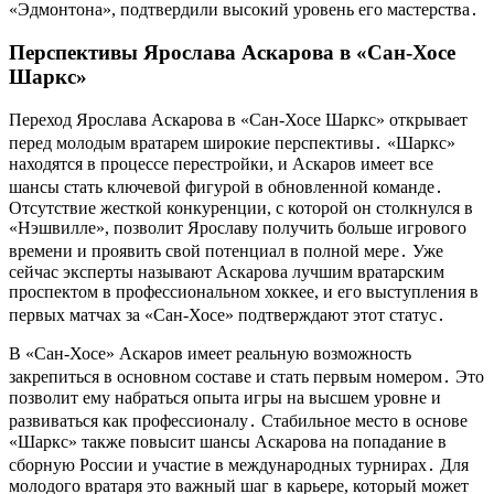
«Эдмонтона», подтвердили высокий уровень его мастерства․
Перспективы Ярослава Аскарова в «Сан-Хосе
Шаркс»
Переход Ярослава Аскарова в «Сан-Хосе Шаркс» открывает
перед молодым вратарем широкие перспективы․ «Шаркс»
находятся в процессе перестройки, и Аскаров имеет все
шансы стать ключевой фигурой в обновленной команде․
Отсутствие жесткой конкуренции, с которой он столкнулся в
«Нэшвилле», позволит Ярославу получить больше игрового
времени и проявить свой потенциал в полной мере․ Уже
сейчас эксперты называют Аскарова лучшим вратарским
проспектом в профессиональном хоккее, и его выступления в
первых матчах за «Сан-Хосе» подтверждают этот статус․
В «Сан-Хосе» Аскаров имеет реальную возможность
закрепиться в основном составе и стать первым номером․ Это
позволит ему набраться опыта игры на высшем уровне и
развиваться как профессионалу․ Стабильное место в основе
«Шаркс» также повысит шансы Аскарова на попадание в
сборную России и участие в международных турнирах․ Для
молодого вратаря это важный шаг в карьере, который может