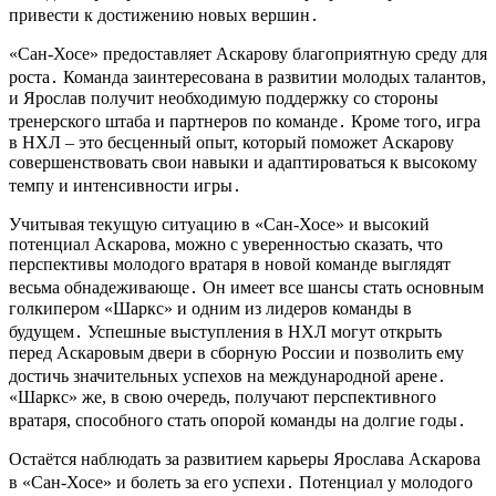
привести к достижению новых вершин․
«Сан-Хосе» предоставляет Аскарову благоприятную среду для
роста․ Команда заинтересована в развитии молодых талантов,
и Ярослав получит необходимую поддержку со стороны
тренерского штаба и партнеров по команде․ Кроме того, игра
в НХЛ – это бесценный опыт, который поможет Аскарову
совершенствовать свои навыки и адаптироваться к высокому
темпу и интенсивности игры․
Учитывая текущую ситуацию в «Сан-Хосе» и высокий
потенциал Аскарова, можно с уверенностью сказать, что
перспективы молодого вратаря в новой команде выглядят
весьма обнадеживающе․ Он имеет все шансы стать основным
голкипером «Шаркс» и одним из лидеров команды в
будущем․ Успешные выступления в НХЛ могут открыть
перед Аскаровым двери в сборную России и позволить ему
достичь значительных успехов на международной арене․
«Шаркс» же, в свою очередь, получают перспективного
вратаря, способного стать опорой команды на долгие годы․
Остаётся наблюдать за развитием карьеры Ярослава Аскарова
в «Сан-Хосе» и болеть за его успехи․ Потенциал у молодого