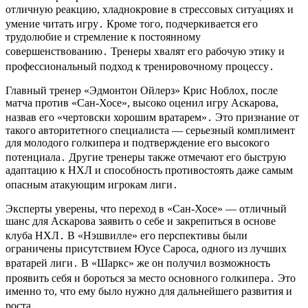
отличную реакцию, хладнокровие в стрессовых ситуациях и
умение читать игру․ Кроме того, подчеркивается его
трудолюбие и стремление к постоянному
совершенствованию․ Тренеры хвалят его рабочую этику и
профессиональный подход к тренировочному процессу․
Главный тренер «Эдмонтон Ойлерз» Крис Ноблох, после
матча против «Сан-Хосе», высоко оценил игру Аскарова,
назвав его «чертовски хорошим вратарем»․ Это признание от
такого авторитетного специалиста — серьезный комплимент
для молодого голкипера и подтверждение его высокого
потенциала․ Другие тренеры также отмечают его быструю
адаптацию к НХЛ и способность противостоять даже самым
опасным атакующим игрокам лиги․
Эксперты уверены, что переход в «Сан-Хосе» — отличный
шанс для Аскарова заявить о себе и закрепиться в основе
клуба НХЛ․ В «Нэшвилле» его перспективы были
ограничены присутствием Юусе Сароса, одного из лучших
вратарей лиги․ В «Шаркс» же он получил возможность
проявить себя и бороться за место основного голкипера․ Это
именно то, что ему было нужно для дальнейшего развития и
роста․