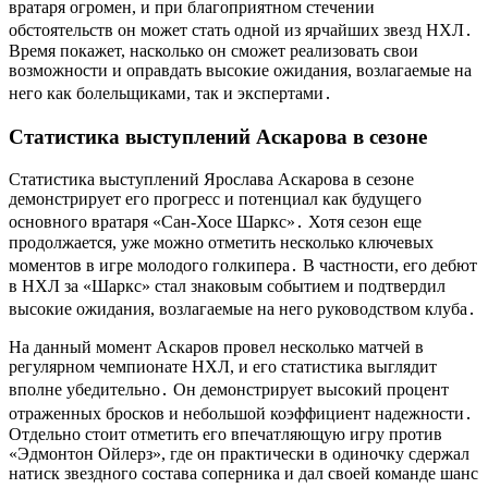
вратаря огромен, и при благоприятном стечении
обстоятельств он может стать одной из ярчайших звезд НХЛ․
Время покажет, насколько он сможет реализовать свои
возможности и оправдать высокие ожидания, возлагаемые на
него как болельщиками, так и экспертами․
Статистика выступлений Аскарова в сезоне
Статистика выступлений Ярослава Аскарова в сезоне
демонстрирует его прогресс и потенциал как будущего
основного вратаря «Сан-Хосе Шаркс»․ Хотя сезон еще
продолжается, уже можно отметить несколько ключевых
моментов в игре молодого голкипера․ В частности, его дебют
в НХЛ за «Шаркс» стал знаковым событием и подтвердил
высокие ожидания, возлагаемые на него руководством клуба․
На данный момент Аскаров провел несколько матчей в
регулярном чемпионате НХЛ, и его статистика выглядит
вполне убедительно․ Он демонстрирует высокий процент
отраженных бросков и небольшой коэффициент надежности․
Отдельно стоит отметить его впечатляющую игру против
«Эдмонтон Ойлерз», где он практически в одиночку сдержал
натиск звездного состава соперника и дал своей команде шанс