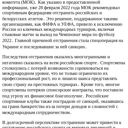
комитета (МОК)․ Как указано в предоставленной
информации, уже 28 февраля 2022 года МОК рекомендовал
спортивным федерациям отстранить российских и
белорусских атлетов․ Это решение, поддержанное такими
организациями, как ФИФА и УЕФА, привело к исключению
России из ключевых международных турниров, включая
стыковые матчи за выход на Чемпионат мира по футболу
2022․ Главной причиной отстранения стала спецоперация на
Украине и последовавшие за ней санкции․
Последствия отстранения оказались многогранными и
негативно сказались на всем российском спорте․ Спортсмены
столкнулись с потерей возможности соревноваться на
международном уровне, что не только ограничило их
профессиональный рост, но и лишило шанса представлять
свою страну на престижных турнирах․ Кроме того, многие
спортсмены потеряли спонсорские контракты, что поставило
под угрозу их финансовое благополучие․ Российские
спортивные клубы также пострадали от санкций, оказавшись
на грани банкротства из-за потери доходов и сложностей с
международным сотрудничеством․
В долгосрочной перспективе отстранение может привести к
отставанию российского спорта от мировых тенденций и