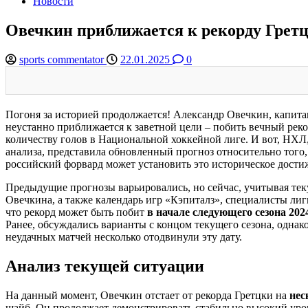
Новости
Овечкин приближается к рекорду Грет
sports commentator
22.01.2025
0
Погоня за историей продолжается! Александр Овечкин, капит
неустанно приближается к заветной цели – побить вечный рек
количеству голов в Национальной хоккейной лиге. И вот, НХЛ
анализа, представила обновленный прогноз относительно того,
российский форвард может установить это историческое дости
Предыдущие прогнозы варьировались, но сейчас, учитывая те
Овечкина, а также календарь игр «Кэпиталз», специалисты лиг
что рекорд может быть побит
в начале следующего сезона 202
Ранее, обсуждались варианты с концом текущего сезона, однако
неудачных матчей несколько отодвинули эту дату.
Анализ текущей ситуации
На данный момент, Овечкин отстает от рекорда Гретцки на
нес
шайб. Он продолжает демонстрировать стабильно высокий уро