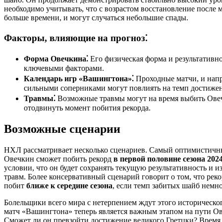
необходимо учитывать, что с возрастом восстановление после м
больше времени, и могут случаться небольшие спады.
Факторы, влияющие на прогноз⁚
Форма Овечкина⁚
Его физическая форма и результативно
ключевыми факторами.
Календарь игр «Вашингтона»⁚
Проходные матчи, и напр
сильными соперниками могут повлиять на темп достижен
Травмы⁚
Возможные травмы могут на время выбить Овеч
отодвинуть момент побития рекорда.
Возможные сценарии
НХЛ рассматривает несколько сценариев. Самый оптимистичны
Овечкин сможет побить рекорд
в первой половине сезона 202
условии, что он будет сохранять текущую результативность и и
травм. Более консервативный сценарий говорит о том, что рек
побит
ближе к середине сезона
, если темп забитых шайб немно
Болельщики всего мира с нетерпением ждут этого историческ
матч «Вашингтона» теперь является важным этапом на пути Ов
Сможет ли он превзойти достижение великого Гретцки? Время