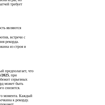
атчей требует
сть являются
отив, встречи с
ия рекорда.
кина из строя и
й предполагает, что
4/2025
, при
збежит серьезных
орд может быть
го снизится.
ого момента. Каждый
ечкина к рекорду.
 покажет.