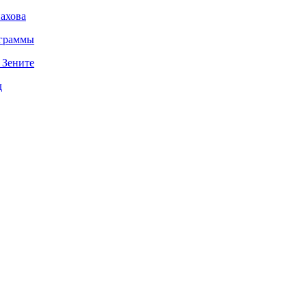
ахова
ограммы
 Зените
д