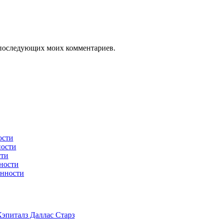
ля последующих моих комментариев.
ости
ности
сти
ности
енности
эпиталз Даллас Старз