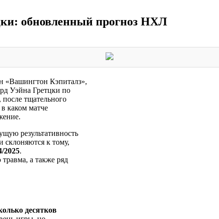
цки: обновленный прогноз НХЛ
ан «Вашингтон Кэпиталз»,
орд Уэйна Гретцки по
, после тщательного
 в каком матче
жение.
кущую результативность
и склоняются к тому,
4/2025
.
 травма, а также ряд
колько десятков
вень игры, но