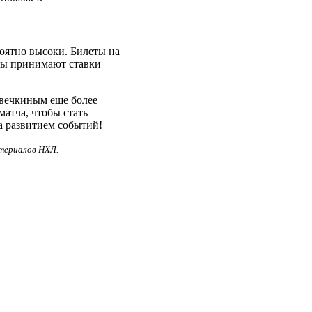
оятно высоки. Билеты на
ры принимают ставки
вечкиным еще более
атча, чтобы стать
а развитием событий!
териалов НХЛ.