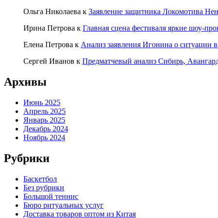
Ольга Николаева
к
Заявление защитника Локомотива Нен
Ирина Петрова
к
Главная сцена фестиваля яркие шоу-пр
Елена Петрова
к
Анализ заявления Игонина о ситуации в
Сергей Иванов
к
Предматчевый анализ Сибирь, Авангар
Архивы
Июнь 2025
Апрель 2025
Январь 2025
Декабрь 2024
Ноябрь 2024
Рубрики
Баскетбол
Без рубрики
Большой теннис
Бюро ритуальных услуг
Доставка товаров оптом из Китая