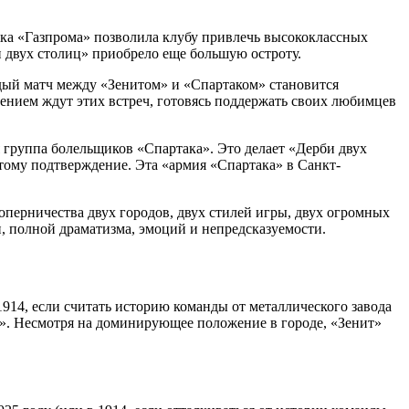
жка «Газпрома» позволила клубу привлечь высококлассных
и двух столиц» приобрело еще большую остроту.
дый матч между «Зенитом» и «Спартаком» становится
нием ждут этих встреч, готовясь поддержать своих любимцев
я группа болельщиков «Спартака». Это делает «Дерби двух
тому подтверждение. Эта «армия «Спартака» в Санкт-
оперничества двух городов, двух стилей игры, двух огромных
 полной драматизма, эмоций и непредсказуемости.
914, если считать историю команды от металлического завода
е». Несмотря на доминирующее положение в городе, «Зенит»