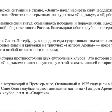
еской ситуации в стране, «Зенит» начал набирать силу. Поддер
ьтатов. «Зенит» стал серьезным конкурентом «Спартаку», а «Дерб
 чемпионский титул, обмениваясь победами и поражениями. Каж
й общественности России. Болельщики обоих клубов с нетерпе
 к Санкт-Петербургу, в городе всегда существовала значительна
белые флаги и кричалки на трибунах «Газпром Арены» — яркое 
 им особой пикантности и накала;
история противостояния двух футбольных клубов. Это история с
«Спартаком» пишет новую главу в этой захватывающей истории,
выступающий в Премьер-лиге. Основанный в 1925 году (или в 1
и. Сине-бело-голубые играют домашние матчи на «Газпром Арен
клубов, в т.ч. и «Спартака».