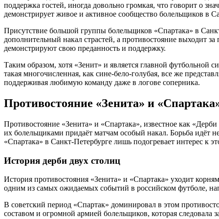
поддержка гостей, иногда довольно громкая, что говорит о зн
демонстрирует живое и активное сообщество болельщиков в Са
Присутствие большой группы болельщиков «Спартака» в Санкт-
дополнительный накал страстей, а противостояние выходит за п
демонстрируют свою преданность и поддержку.
Таким образом, хотя «Зенит» и является главной футбольной си
такая многочисленная, как сине-бело-голубая, все же представ
поддерживая любимую команду даже в логове соперника.
Противостояние «Зенита» и «Спартака
Противостояние «Зенита» и «Спартака», известное как «Дерб
их болельщиками придаёт матчам особый накал. Борьба идёт не
«Спартака» в Санкт-Петербурге лишь подогревает интерес к э
История дерби двух столиц
История противостояния «Зенита» и «Спартака» уходит корнями
одним из самых ожидаемых событий в российском футболе, н
В советский период «Спартак» доминировал в этом противосто
составом и огромной армией болельщиков, которая следовала за