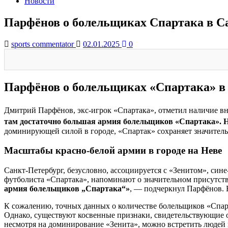
Новости
Парфёнов о болельщиках Спартака в С
sports commentator
02.01.2025
0
Парфёнов о болельщиках «Спартака» в
Дмитрий Парфёнов, экс-игрок «Спартака», отметил наличие в
там достаточно большая армия болельщиков «Спартака». Не 
доминирующей силой в городе, «Спартак» сохраняет значитель
Масштабы красно-белой армии в городе на Неве
Санкт-Петербург, безусловно, ассоциируется с «Зенитом», си
футболиста «Спартака», напоминают о значительном присутств
армия болельщиков „Спартака“»
, — подчеркнул Парфёнов. Н
К сожалению, точных данных о количестве болельщиков «Спарт
Однако, существуют косвенные признаки, свидетельствующие о 
несмотря на доминирование «Зенита», можно встретить людей 