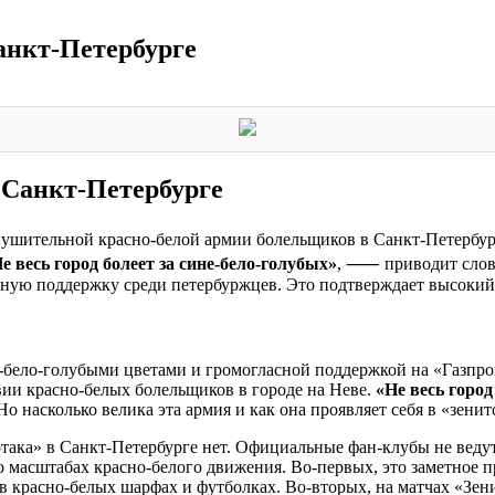
анкт-Петербурге
 Санкт-Петербурге
нушительной красно-белой армии болельщиков в Санкт-Петербу
весь город болеет за сине-бело-голубых»
, ⸺ приводит слов
ную поддержку среди петербуржцев. Это подтверждает высокий 
не-бело-голубыми цветами и громогласной поддержкой на «Газпр
ии красно-белых болельщиков в городе на Неве.
«Не весь город
о насколько велика эта армия и как она проявляет себя в «зени
ака» в Санкт-Петербурге нет. Официальные фан-клубы не ведут
масштабах красно-белого движения. Во-первых, это заметное пр
в красно-белых шарфах и футболках. Во-вторых, на матчах «Зен