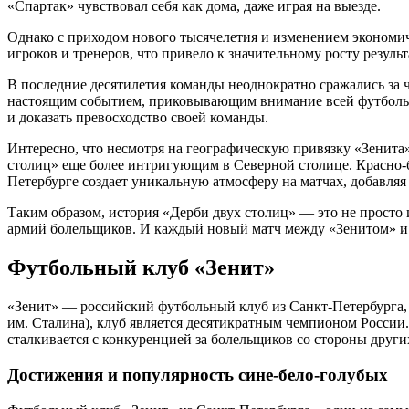
«Спартак» чувствовал себя как дома, даже играя на выезде.
Однако с приходом нового тысячелетия и изменением экономич
игроков и тренеров, что привело к значительному росту резул
В последние десятилетия команды неоднократно сражались за
настоящим событием, приковывающим внимание всей футбольно
и доказать превосходство своей команды.
Интересно, что несмотря на географическую привязку «Зенита»
столиц» еще более интригующим в Северной столице. Красно-
Петербурге создает уникальную атмосферу на матчах, добавляя
Таким образом, история «Дерби двух столиц» — это не просто 
армий болельщиков. И каждый новый матч между «Зенитом» и 
Футбольный клуб «Зенит»
«Зенит» — российский футбольный клуб из Санкт-Петербурга, 
им. Сталина), клуб является десятикратным чемпионом Росси
сталкивается с конкуренцией за болельщиков со стороны других 
Достижения и популярность сине-бело-голубых