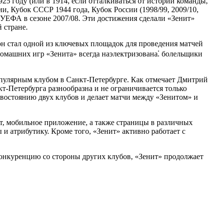
5 году (или в 1914, если отталкиваться от истории команды,
и, Кубок СССР 1944 года, Кубок России (1998/99, 2009/10,
ок УЕФА в сезоне 2007/08. Эти достижения сделали «Зенит»
 стране.
н стал одной из ключевых площадок для проведения матчей
омашних игр «Зенита» всегда наэлектризована⁚ болельщики
пулярным клубом в Санкт-Петербурге. Как отмечает Дмитрий
кт-Петербурга разнообразна и не ограничивается только
востоянию двух клубов и делает матчи между «Зенитом» и
т, мобильное приложение, а также страницы в различных
и атрибутику. Кроме того, «Зенит» активно работает с
конкуренцию со стороны других клубов, «Зенит» продолжает