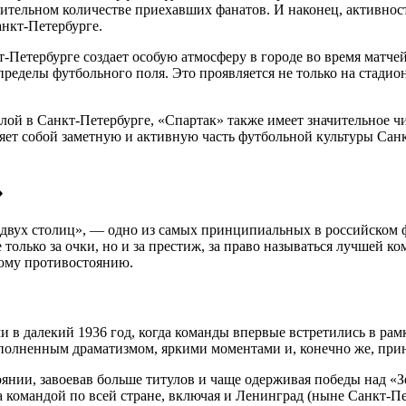
ачительном количестве приехавших фанатов. И наконец, активнос
нкт-Петербурге.
Петербурге создает особую атмосферу в городе во время матче
ределы футбольного поля. Это проявляется не только на стадион
лой в Санкт-Петербурге, «Спартак» также имеет значительное чи
ляет собой заметную и активную часть футбольной культуры Санк
»
и двух столиц», — одно из самых принципиальных в российском
 только за очки, но и за престиж, за право называться лучшей
тому противостоянию.
 в далекий 1936 год, когда команды впервые встретились в рам
аполненным драматизмом, яркими моментами и, конечно же, пр
янии, завоевав больше титулов и чаще одерживая победы над «З
 командой по всей стране, включая и Ленинград (ныне Санкт-Пет