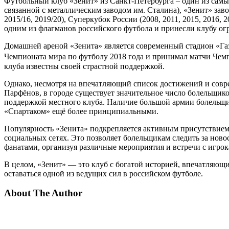
Футбольный клуб «Зенит» из Санкт-Петербурга – один из самых
связанной с металлическим заводом им. Сталина), «Зенит» заво
2015/16, 2019/20), Суперкубок России (2008, 2011, 2015, 2016
одним из флагманов российского футбола и принесли клубу огр
Домашней ареной «Зенита» является современный стадион «Га
Чемпионата мира по футболу 2018 года и принимал матчи Чемп
клуба известны своей страстной поддержкой.
Однако, несмотря на впечатляющий список достижений и совр
Парфёнов, в городе существует значительное число болельщико
поддержкой местного клуба. Наличие большой армии болельщик
«Спартаком» ещё более принципиальными.
Популярность «Зенита» подкрепляется активным присутствием 
социальных сетях. Это позволяет болельщикам следить за ново
фанатами, организуя различные мероприятия и встречи с игрок
В целом, «Зенит» — это клуб с богатой историей, впечатляю
оставаться одной из ведущих сил в российском футболе.
About The Author