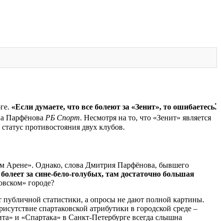
рге.
«Если думаете, что все болеют за «Зенит», то ошибаетесь⁚
а Парфёнова
РБ Спорт
. Несмотря на то, что «Зенит» является
статус противостояния двух клубов.
ом Арене». Однако, слова Дмитрия Парфёнова, бывшего
 болеет за сине-бело-голубых, там достаточно большая
товском» городе?
 публичной статистики, а опросы не дают полной картины.
исутствие спартаковской атрибутики в городской среде –
ита» и «Спартака» в Санкт-Петербурге всегда слышна