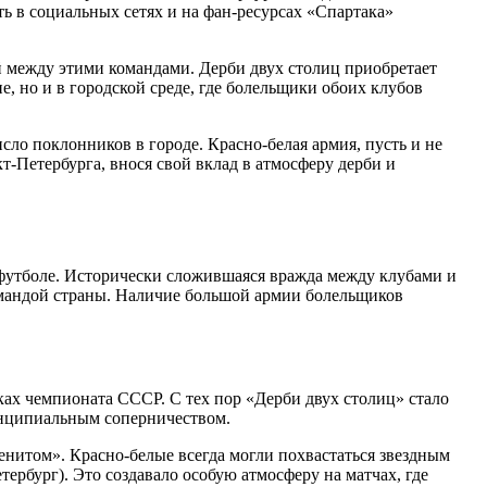
ть в социальных сетях и на фан-ресурсах «Спартака»
й между этими командами. Дерби двух столиц приобретает
е, но и в городской среде, где болельщики обоих клубов
сло поклонников в городе. Красно-белая армия, пусть и не
т-Петербурга, внося свой вклад в атмосферу дерби и
 футболе. Исторически сложившаяся вражда между клубами и
 командой страны. Наличие большой армии болельщиков
ках чемпионата СССР. С тех пор «Дерби двух столиц» стало
инципиальным соперничеством.
енитом». Красно-белые всегда могли похвастаться звездным
ербург). Это создавало особую атмосферу на матчах, где