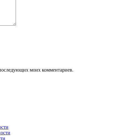
ля последующих моих комментариев.
ости
ности
сти