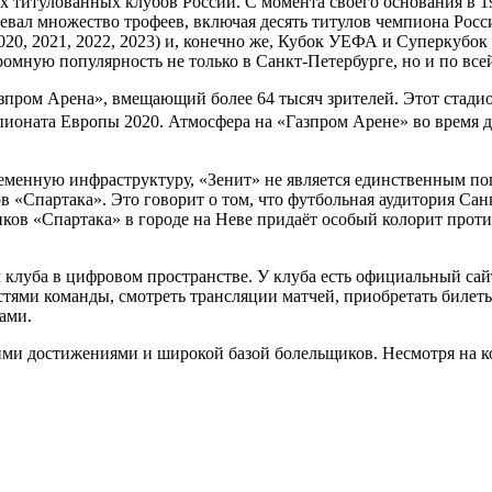
 титулованных клубов России. С момента своего основания в 192
евал множество трофеев, включая десять титулов чемпиона Росси
, 2020, 2021, 2022, 2023) и, конечно же, Кубок УЕФА и Суперкуб
омную популярность не только в Санкт-Петербурге, но и по всей
зпром Арена», вмещающий более 64 тысяч зрителей. Этот стадио
ионата Европы 2020. Атмосфера на «Газпром Арене» во время д
еменную инфраструктуру, «Зенит» не является единственным по
в «Спартака». Это говорит о том, что футбольная аудитория Сан
ов «Спартака» в городе на Неве придаёт особый колорит проти
клуба в цифровом пространстве. У клуба есть официальный сай
стями команды, смотреть трансляции матчей, приобретать билеты 
ами.
щими достижениями и широкой базой болельщиков. Несмотря на 