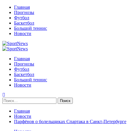
Перейти
Главная
к
Прогнозы
содержимому
Футбол
Баскетбол
Большой теннис
Новости
Primary
Menu
Главная
Прогнозы
Футбол
Баскетбол
Большой теннис
Новости
Найти:
Главная
Новости
Парфёнов о болельщиках Спартака в Санкт-Петербурге