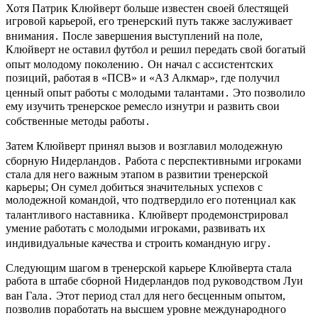
Хотя Патрик Клюйверт больше известен своей блестящей
игровой карьерой, его тренерский путь также заслуживает
внимания․ После завершения выступлений на поле,
Клюйверт не оставил футбол и решил передать свой богатый
опыт молодому поколению․ Он начал с ассистентских
позиций, работая в «ПСВ» и «АЗ Алкмар», где получил
ценный опыт работы с молодыми талантами․ Это позволило
ему изучить тренерское ремесло изнутри и развить свои
собственные методы работы․
Затем Клюйверт принял вызов и возглавил молодежную
сборную Нидерландов․ Работа с перспективными игроками
стала для него важным этапом в развитии тренерской
карьеры; Он сумел добиться значительных успехов с
молодежной командой, что подтвердило его потенциал как
талантливого наставника․ Клюйверт продемонстрировал
умение работать с молодыми игроками, развивать их
индивидуальные качества и строить командную игру․
Следующим шагом в тренерской карьере Клюйверта стала
работа в штабе сборной Нидерландов под руководством Луи
ван Гала․ Этот период стал для него бесценным опытом,
позволив поработать на высшем уровне международного