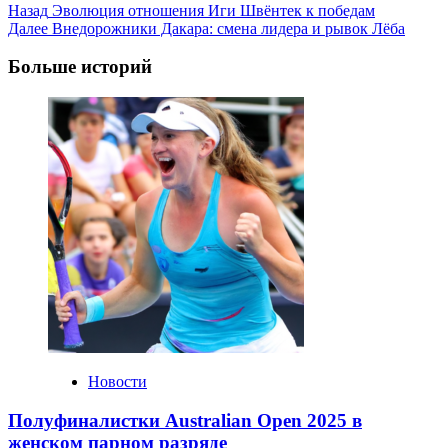
Post
Назад
Эволюция отношения Иги Швёнтек к победам
Далее
Внедорожники Дакара: смена лидера и рывок Лёба
Navigation
Больше историй
Новости
Полуфиналистки Australian Open 2025 в
женском парном разряде