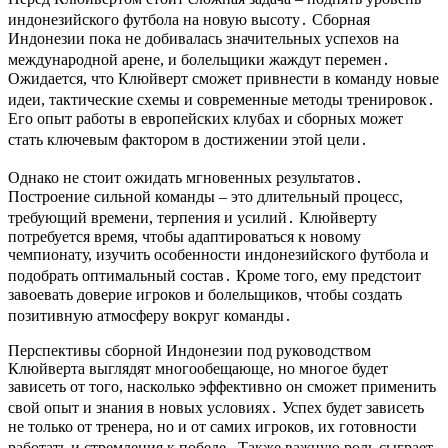
индонезийского футбола на новую высоту․ Сборная
Индонезии пока не добивалась значительных успехов на
международной арене, и болельщики жаждут перемен․
Ожидается, что Клюйверт сможет привнести в команду новые
идеи, тактические схемы и современные методы тренировок․
Его опыт работы в европейских клубах и сборных может
стать ключевым фактором в достижении этой цели․
Однако не стоит ожидать мгновенных результатов․
Построение сильной команды – это длительный процесс,
требующий времени, терпения и усилий․ Клюйверту
потребуется время, чтобы адаптироваться к новому
чемпионату, изучить особенности индонезийского футбола и
подобрать оптимальный состав․ Кроме того, ему предстоит
завоевать доверие игроков и болельщиков, чтобы создать
позитивную атмосферу вокруг команды․
Перспективы сборной Индонезии под руководством
Клюйверта выглядят многообещающе, но многое будет
зависеть от того, насколько эффективно он сможет применить
свой опыт и знания в новых условиях․ Успех будет зависеть
не только от тренера, но и от самих игроков, их готовности
работать и стремления к победе․ Также важную роль сыграет