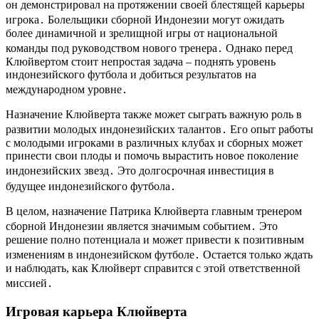
он демонстрировал на протяжении своей блестящей карьеры
игрока․ Болельщики сборной Индонезии могут ожидать
более динамичной и зрелищной игры от национальной
команды под руководством нового тренера․ Однако перед
Клюйвертом стоит непростая задача – поднять уровень
индонезийского футбола и добиться результатов на
международном уровне․
Назначение Клюйверта также может сыграть важную роль в
развитии молодых индонезийских талантов․ Его опыт работы
с молодыми игроками в различных клубах и сборных может
принести свои плоды и помочь вырастить новое поколение
индонезийских звезд․ Это долгосрочная инвестиция в
будущее индонезийского футбола․
В целом, назначение Патрика Клюйверта главным тренером
сборной Индонезии является значимым событием․ Это
решение полно потенциала и может привести к позитивным
изменениям в индонезийском футболе․ Остается только ждать
и наблюдать, как Клюйверт справится с этой ответственной
миссией․
Игровая карьера Клюйверта