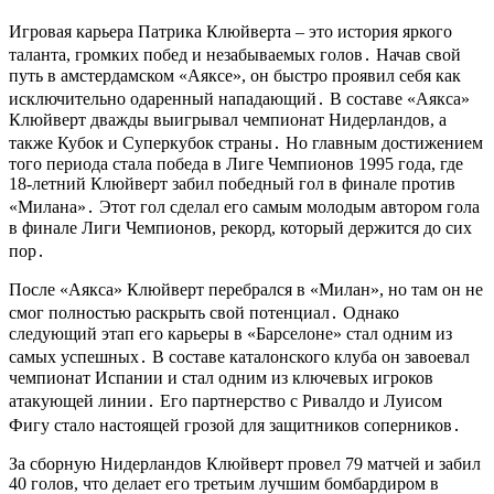
Игровая карьера Патрика Клюйверта – это история яркого
таланта, громких побед и незабываемых голов․ Начав свой
путь в амстердамском «Аяксе», он быстро проявил себя как
исключительно одаренный нападающий․ В составе «Аякса»
Клюйверт дважды выигрывал чемпионат Нидерландов, а
также Кубок и Суперкубок страны․ Но главным достижением
того периода стала победа в Лиге Чемпионов 1995 года, где
18-летний Клюйверт забил победный гол в финале против
«Милана»․ Этот гол сделал его самым молодым автором гола
в финале Лиги Чемпионов, рекорд, который держится до сих
пор․
После «Аякса» Клюйверт перебрался в «Милан», но там он не
смог полностью раскрыть свой потенциал․ Однако
следующий этап его карьеры в «Барселоне» стал одним из
самых успешных․ В составе каталонского клуба он завоевал
чемпионат Испании и стал одним из ключевых игроков
атакующей линии․ Его партнерство с Ривалдо и Луисом
Фигу стало настоящей грозой для защитников соперников․
За сборную Нидерландов Клюйверт провел 79 матчей и забил
40 голов, что делает его третьим лучшим бомбардиром в