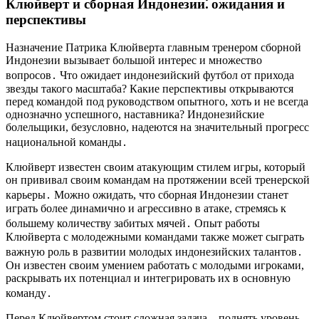
Клюйверт и сборная Индонезии⁚ ожидания и
перспективы
Назначение Патрика Клюйверта главным тренером сборной
Индонезии вызывает большой интерес и множество
вопросов․ Что ожидает индонезийский футбол от прихода
звезды такого масштаба? Какие перспективы открываются
перед командой под руководством опытного, хоть и не всегда
однозначно успешного, наставника? Индонезийские
болельщики, безусловно, надеются на значительный прогресс
национальной команды․
Клюйверт известен своим атакующим стилем игры, который
он прививал своим командам на протяжении всей тренерской
карьеры․ Можно ожидать, что сборная Индонезии станет
играть более динамично и агрессивно в атаке, стремясь к
большему количеству забитых мячей․ Опыт работы
Клюйверта с молодежными командами также может сыграть
важную роль в развитии молодых индонезийских талантов․
Он известен своим умением работать с молодыми игроками,
раскрывать их потенциал и интегрировать их в основную
команду․
Перед Клюйвертом стоит сложная задача – поднять уровень