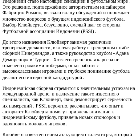
Индонезии стало настоящей сенсацией в футбольном мире․
Это решение, подтверждённое авторитетным инсайдером
Фабрицио Романо, вызвало волну обсуждений и порождает
множество вопросов о будущем индонезийского футбола․
Выбор Клюйверта, безусловно, смелый шаг со стороны
Футбольной ассоциации Индонезии (PSSI)․
До этого назначения Клюйверт занимал различные
тренерские должности, включая работу в тренерском штабе
сборной Нидерландов, а также руководство клубом «Адана
Демирспор» в Турции․ Хотя его тренерская карьера не
отмечена громкими победами, опыт работы с
высококлассными игроками и глубокое понимание футбола
делают его интересной кандидатурой․
Индонезийская сборная стремится к значительным успехам на
международной арене, и назначение такого известного
специалиста, как Клюйверт, явно демонстрирует серьезность
их намерений․ PSSI, вероятно, рассчитывает, что опыт и
авторитет Клюйверта помогут привлечь внимание к
индонезийскому футболу, привлечь новых спонсоров и
вдохновить молодых игроков․
Клюйверт известен своим атакующим стилем игры, который