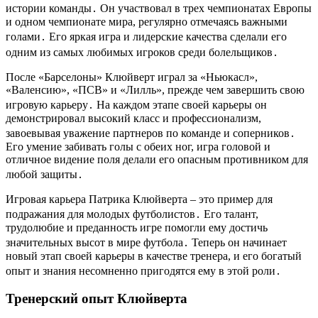
истории команды․ Он участвовал в трех чемпионатах Европы
и одном чемпионате мира, регулярно отмечаясь важными
голами․ Его яркая игра и лидерские качества сделали его
одним из самых любимых игроков среди болельщиков․
После «Барселоны» Клюйверт играл за «Ньюкасл»,
«Валенсию», «ПСВ» и «Лилль», прежде чем завершить свою
игровую карьеру․ На каждом этапе своей карьеры он
демонстрировал высокий класс и профессионализм,
завоевывая уважение партнеров по команде и соперников․
Его умение забивать голы с обеих ног, игра головой и
отличное видение поля делали его опасным противником для
любой защиты․
Игровая карьера Патрика Клюйверта – это пример для
подpажания для молодых футболистов․ Его талант,
трудолюбие и преданность игре помогли ему достичь
значительных высот в мире футбола․ Теперь он начинает
новый этап своей карьеры в качестве тренера, и его богатый
опыт и знания несомненно пригодятся ему в этой роли․
Тренерский опыт Клюйверта