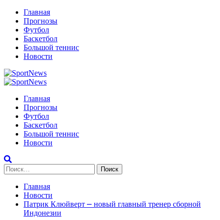
Перейти
Главная
к
Прогнозы
содержимому
Футбол
Баскетбол
Большой теннис
Новости
Primary
Menu
Главная
Прогнозы
Футбол
Баскетбол
Большой теннис
Новости
Найти:
Главная
Новости
Патрик Клюйверт ⎼ новый главный тренер сборной
Индонезии