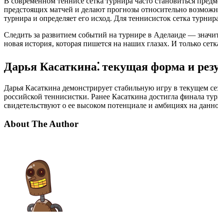
В современном теннисе сетка турнира часто становиться пред
предстоящих матчей и делают прогнозы относительно возможны
турнира и определяет его исход. Для теннисисток сетка турн
Следить за развитием событий на турнире в Аделаиде — знач
новая история‚ которая пишется на наших глазах. И только сетк
Дарья Касаткина⁚ текущая форма и рез
Дарья Касаткина демонстрирует стабильную игру в текущем с
российской теннисистки. Ранее Касаткина достигла финала ту
свидетельствуют о ее высоком потенциале и амбициях на данн
About The Author