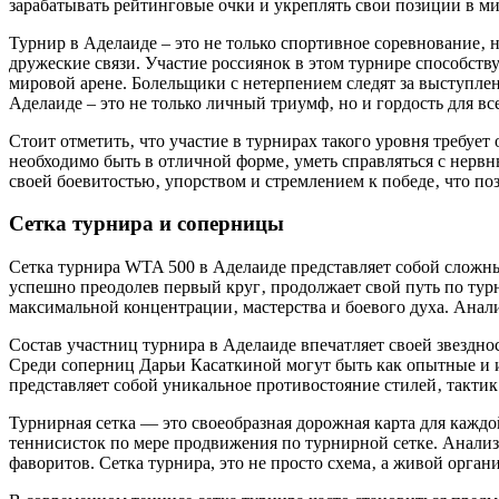
зарабатывать рейтинговые очки и укреплять свои позиции в м
Турнир в Аделаиде – это не только спортивное соревнование‚ 
дружеские связи. Участие россиянок в этом турнире способст
мировой арене. Болельщики с нетерпением следят за выступле
Аделаиде – это не только личный триумф‚ но и гордость для вс
Стоит отметить‚ что участие в турнирах такого уровня требует
необходимо быть в отличной форме‚ уметь справляться с нер
своей боевитостью‚ упорством и стремлением к победе‚ что п
Сетка турнира и соперницы
Сетка турнира WTA 500 в Аделаиде представляет собой сложн
успешно преодолев первый круг‚ продолжает свой путь по тур
максимальной концентрации‚ мастерства и боевого духа. Анал
Состав участниц турнира в Аделаиде впечатляет своей звездно
Среди соперниц Дарьи Касаткиной могут быть как опытные и и
представляет собой уникальное противостояние стилей‚ тактик 
Турнирная сетка — это своеобразная дорожная карта для каждо
теннисисток по мере продвижения по турнирной сетке. Анализ 
фаворитов. Сетка турнира, это не просто схема‚ а живой орг