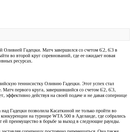
 Оливией Гадецки. Матч завершился со счетом 6⁚2‚ 6⁚3 в
йти во второй круг соревнований‚ где ее ожидает новая
ивных ресурсах.
алийскую теннисистку Оливию Гадецки. Этот успех стал
 Матч первого круга‚ завершившийся со счетом 6⁚2‚ 6⁚3‚
т‚ эффективно действуя на своей подаче и не давая сопернице
а над Гадецки позволила Касаткиной не только пройти во
ь конкуренции на турнире WTA 500 в Аделаиде‚ где собрались
 ей преимущество в борьбе за выход в следующие раунды.
 заставляя соперницу постоянно перемещаться. Она также