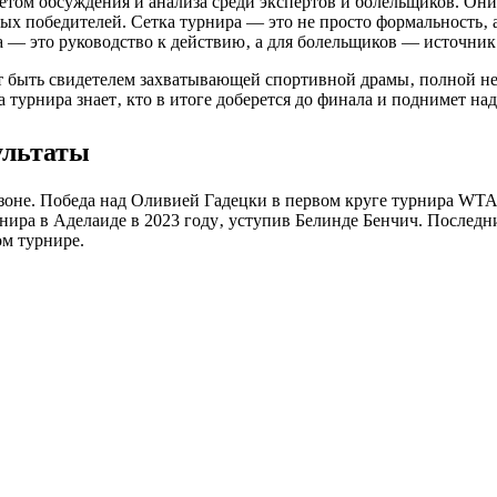
метом обсуждения и анализа среди экспертов и болельщиков. Он
х победителей. Сетка турнира — это не просто формальность‚ 
ира — это руководство к действию‚ а для болельщиков — источни
ит быть свидетелем захватывающей спортивной драмы‚ полной н
а турнира знает‚ кто в итоге доберется до финала и поднимет на
ультаты
езоне. Победа над Оливией Гадецки в первом круге турнира WT
рнира в Аделаиде в 2023 году‚ уступив Белинде Бенчич. Послед
ом турнире.