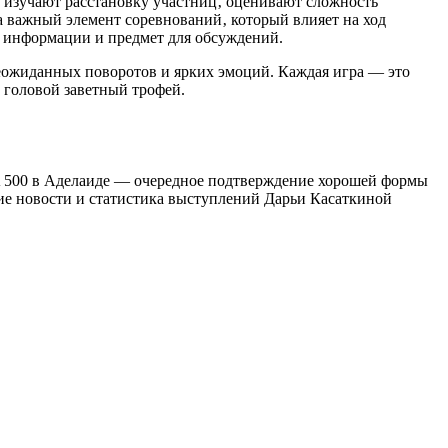
и изучают расстановку участниц‚ оценивают сложность
а важный элемент соревнований‚ который влияет на ход
к информации и предмет для обсуждений.
еожиданных поворотов и ярких эмоций. Каждая игра — это
д головой заветный трофей.
A 500 в Аделаиде — очередное подтверждение хорошей формы
ние новости и статистика выступлений Дарьи Касаткиной