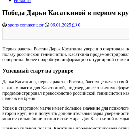
Новости
Победа Дарьи Касаткиной в первом кру
sports commentator
06.01.2025
0
Первая ракетка России Дарья Касаткина уверенно стартовала н
пользу российской теннисистки. Касаткина продемонстрировала
соперница. Более подробную информацию о турнирной сетке 
Успешный старт на турнире
Дарья Касаткина‚ первая ракетка России‚ блестяще начала сво
важным шагом для Касаткиной‚ подтвердив ее отличную форму и
продемонстрировал превосходство российской теннисистки как в
шансов на брейк.
Успех в стартовом матче имеет большое значение для психолог
второй круг‚ но и получить дополнительный заряд уверенност
многие сильнейшие теннисистки мира. Для Касаткиной каждый 
Помимо сильной подачи‚ Касаткина продемонстрировала отличн