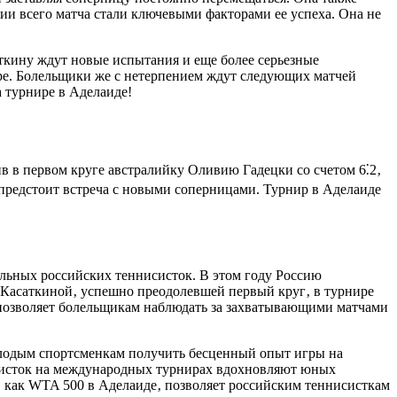
ии всего матча стали ключевыми факторами ее успеха. Она не
ткину ждут новые испытания и еще более серьезные
ире. Болельщики же с нетерпением ждут следующих матчей
 турнире в Аделаиде!
в в первом круге австралийку Оливию Гадецки со счетом 6⁚2‚
 предстоит встреча с новыми соперницами. Турнир в Аделаиде
льных российских теннисисток. В этом году Россию
 Касаткиной‚ успешно преодолевшей первый круг‚ в турнире
и позволяет болельщикам наблюдать за захватывающими матчами
молодым спортсменкам получить бесценный опыт игры на
исисток на международных турнирах вдохновляют юных
‚ как WTA 500 в Аделаиде‚ позволяет российским теннисисткам