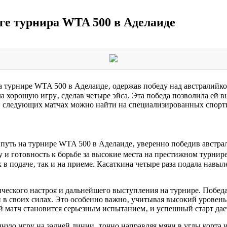
ге турнира WTA 500 в Аделаиде
а турнире WTA 500 в Аделаиде‚ одержав победу над австралийкой
 хорошую игру‚ сделав четыре эйса. Эта победа позволила ей вы
и следующих матчах можно найти на специализированных спорт
й путь на турнире WTA 500 в Аделаиде‚ уверенно победив австр
 готовность к борьбе за высокие места на престижном турнире.
 подаче‚ так и на приеме. Касаткина четыре раза подала навыле
ического настроя и дальнейшего выступления на турнире. Побед
и в своих силах. Это особенно важно‚ учитывая высокий уровен
матч становится серьезным испытанием‚ и успешный старт дает
ую игру на задней линии‚ точно направляя мячи в углы корта и