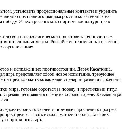
опытом‚ установить профессиональные контакты и укрепить
креплению позитивного имиджа российского тенниса на
а победу. Успехи российских спортсменок на турнире в
 физической и психологической подготовки. Теннисисткам
 ответственные моменты. Российские теннисистки известны
х соревнованиях.
отов и напряженных противостояний. Дарья Касаткина‚
дая игра представляет собой новое испытание‚ требующее
тчей и предположить возможный сценарий развития событий.
тки мира‚ готовые бороться за победу и престижный титул.
 стремящиеся заявить о себе на большой арене. Каждая игра
елей.
оследовательность матчей и позволяет проследить прогресс
нире‚ предсказывать исходы матчей и болеть за своих
у спортивного азарта.