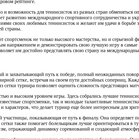
ировом рейтинге.
но и возможность для теннисисток из разных стран обменяться 
вует развитию международного спортивного сотрудничества и у
ниями своих любимых теннисисток и желают им удачи в борьбе з
ей страны.
 от спортсменок не только высокого мастерства‚ но и серьезной
вным напряжением и демонстрировать свою лучшую игру в самые
озволяет им достойно представлять свою страну на международны
ый и захватывающий путь к победе‚ полный неожиданных повор
нирной сетке‚ встречая на своем пути достойных соперниц. Каж
из сетки турнира позволяет оценить сложность предстоящих ма
стью и высоким уровнем игры. Здесь собрались лучшие теннисис
звестные спортсменки‚ так и молодые талантливые теннисистки‚
и характеров‚ что делает турнир еще более интересным для зрит
й участницы‚ показывающая ее путь к финалу. Она определяет п
сетки также помогает болельщикам лучше ориентироваться в тур
анизм‚ отражающий динамику соревнований и создающий атмосфер