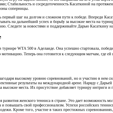
ами; Стабильность и сосредоточенность Касаткиной на протяжен
ороны соперницы.
ь первый шаг на долгом и сложном пути к победе. Впереди Каса
тывать на дальнейший успех и борьбу за высокие места на турн
рию. Следите за новостями и поддерживайте Дарью Касаткину на
е
в турнире WTA 500 в Аделаиде. Она успешно стартовала‚ победи
 мотивацию. Теперь она готовится к следующим матчам‚ где ей
агодаря высокому уровню соревнований‚ но и участию в нем си
ективные результаты на международной арене. Наряду с Дарьей
 за высокие места. Их присутствие добавляет турниру интриги 
я развития женского тенниса в стране. Это дает возможность 
ра и повышать свой профессионализм. Успехи российских тенн
одежи. Кроме того‚ участие в таких престижных соревнованиях