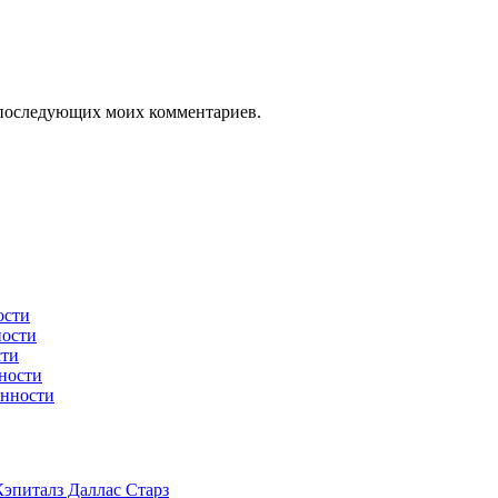
ля последующих моих комментариев.
ости
ности
сти
ности
енности
эпиталз Даллас Старз