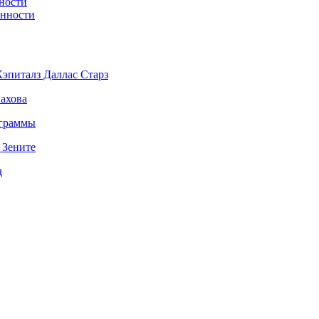
ности
енности
эпиталз Даллас Старз
ахова
ограммы
 Зените
д