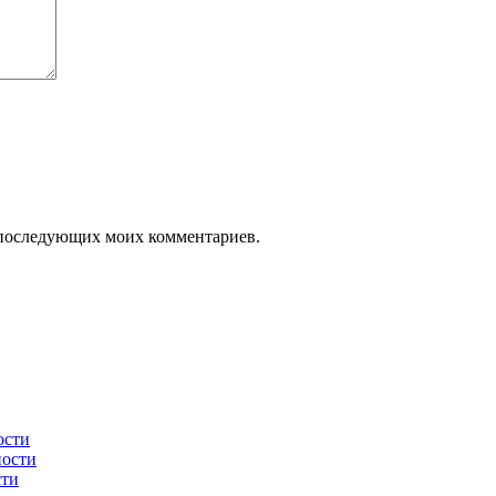
ля последующих моих комментариев.
ости
ности
сти