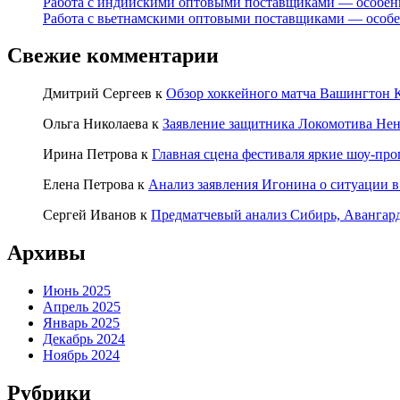
Работа с индийскими оптовыми поставщиками — особен
Работа с вьетнамскими оптовыми поставщиками — особ
Свежие комментарии
Дмитрий Сергеев
к
Обзор хоккейного матча Вашингтон К
Ольга Николаева
к
Заявление защитника Локомотива Нен
Ирина Петрова
к
Главная сцена фестиваля яркие шоу-пр
Елена Петрова
к
Анализ заявления Игонина о ситуации в
Сергей Иванов
к
Предматчевый анализ Сибирь, Авангар
Архивы
Июнь 2025
Апрель 2025
Январь 2025
Декабрь 2024
Ноябрь 2024
Рубрики