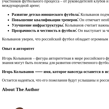
участников футбольного процесса – от руководителей клубов 
международной арене;
Развитие детско-юношеского футбола⁚
Колыванов подче
Повышение квалификации тренеров⁚
Он отмечает необ
Улучшение инфраструктуры⁚
Колыванов считает важным
Прозрачность и честность в футболе⁚
Он выступает за чи
Колыванов уверен, что российский футбол обладает огромным 
Опыт и авторитет
Игорь Колыванов – фигура авторитетная в мире российского ф
знания могут быть полезны для развития отечественного футбо
Игорь Колыванов ⸺ имя, которое навсегда останется в ис
Остается надеяться, что его пожелания будут услышаны и росс
About The Author