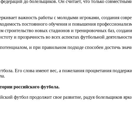
и федераций до болельщиков. Он считает, что только совместны
ркивает важность работы с молодыми игроками, создания совр
ходимость постоянного обучения и повышения профессионализма
 строительство новых стадионов и тренировочных баз, создани
стоту и прозрачность во всех аспектах футбольной деятельности
потенциалом, и при правильном подходе способен достичь знач
утбола. Его слова имеют вес, а пожелания процветания поддер
ла.
тории российского футбола.
ийский футбол продолжит свое развитие, радуя болельщиков ярк