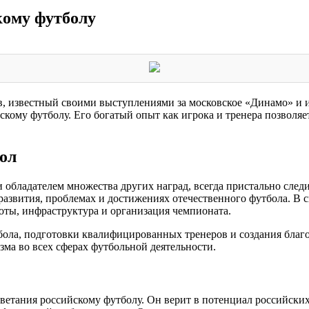
кому футболу
, известный своими выступлениями за московское «Динамо» и ит
кому футболу. Его богатый опыт как игрока и тренера позволяе
ол
бладателем множества других наград, всегда пристально следит
азвития, проблемах и достижениях отечественного футбола. В св
оты, инфраструктура и организация чемпионата.
бола, подготовки квалифицированных тренеров и создания благо
ма во всех сферах футбольной деятельности.
тания российскому футболу. Он верит в потенциал российских 