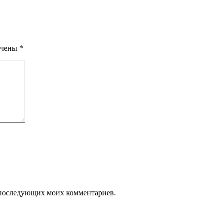
ечены
*
ля последующих моих комментариев.