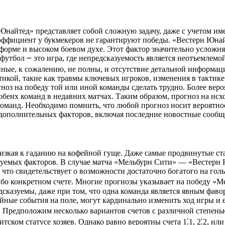
найтед» представляет собой сложную задачу, даже с учетом и
коэффициент у букмекеров не гарантируют победы. «Вестерн Юна
 форме и высоком боевом духе. Этот фактор значительно усложня
 футбол ౼ это игра, где непредсказуемость является неотъемле
нные, к сожалению, не полны, и отсутствие детальной информа
тикой, такие как травмы ключевых игроков, изменения в тактике
оз на победу той или иной команды сделать трудно. Более вероя
беих команд в недавних матчах. Таким образом, прогноз на исх
оманд. Необходимо помнить, что любой прогноз носит вероятност
дополнительных факторов, включая последние новостные сообще
лизкая к гаданию на кофейной гуще. Даже самые продвинутые ст
казуемых факторов. В случае матча «Мельбурн Сити» — «Вестерн
 что свидетельствует о возможности достаточно богатого на го
бо конкретном счете. Многие прогнозы указывает на победу «Ме
едсказуемы, даже при том, что одна команда является явным фав
айные события на поле, могут кардинально изменить ход игры и 
за. Предположим несколько вариантов счетов с различной степен
ском статусе хозяев. Однако равно вероятны счета 1⁚1, 2⁚2, ил