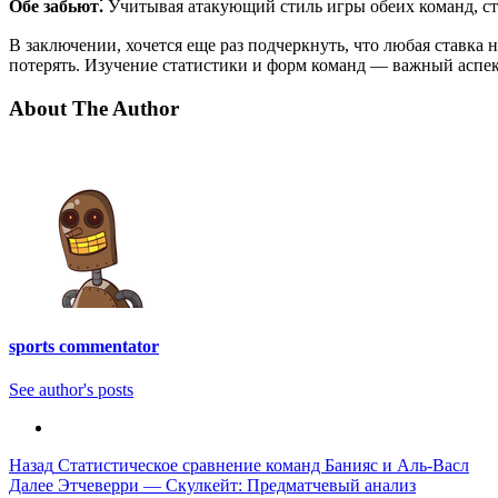
Обе забьют⁚
Учитывая атакующий стиль игры обеих команд, став
В заключении, хочется еще раз подчеркнуть, что любая ставка
потерять. Изучение статистики и форм команд — важный аспе
About The Author
sports commentator
See author's posts
Post
Назад
Статистическое сравнение команд Банияс и Аль-Васл
Далее
Этчеверри — Скулкейт: Предматчевый анализ