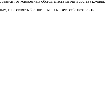
 зависит от конкретных обстоятельств матча и состава команд.
ным, и не ставить больше, чем вы можете себе позволить