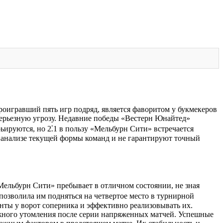
оигравший пять игр подряд, является фаворитом у букмекеров
серьезную угрозу. Недавние победы «Вестерн Юнайтед»
ьируются, но 2⁚1 в пользу «Мельбурн Сити» встречается
а анализе текущей формы команд и не гарантируют точный
ельбурн Сити» пребывает в отличном состоянии, не зная
позволила им подняться на четвертое место в турнирной
нты у ворот соперника и эффективно реализовывать их.
ожного утомления после серии напряженных матчей. Успешные