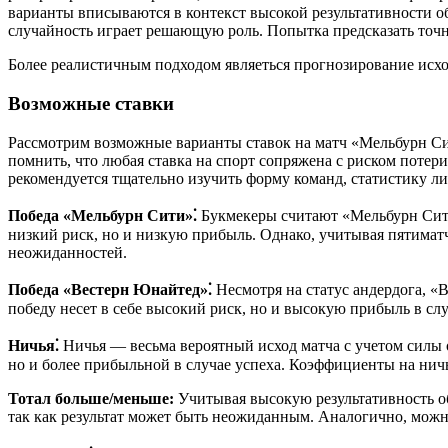
варианты вписываются в контекст высокой результативности об
случайность играет решающую роль. Попытка предсказать точны
Более реалистичным подходом являеться прогнозирование исхода
Возможные ставки
Рассмотрим возможные варианты ставок на матч «Мельбурн Си
помнить, что любая ставка на спорт сопряжена с риском потери 
рекомендуется тщательно изучить форму команд, статистику л
Победа «Мельбурн Сити»⁚
Букмекеры считают «Мельбурн Сити»
низкий риск, но и низкую прибыль. Однако, учитывая пятиматч
неожиданностей.
Победа «Вестерн Юнайтед»⁚
Несмотря на статус андердога, «
победу несет в себе высокий риск, но и высокую прибыль в слу
Ничья⁚
Ничья — весьма вероятный исход матча с учетом силы о
но и более прибыльной в случае успеха. Коэффициенты на ничь
Тотал больше/меньше:
Учитывая высокую результативность обе
так как результат может быть неожиданным. Аналогично, можно