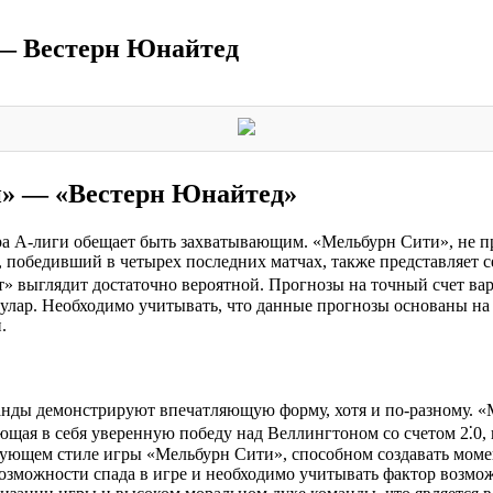
— Вестерн Юнайтед
и» — «Вестерн Юнайтед»
а А-лиги обещает быть захватывающим. «Мельбурн Сити», не пр
, победивший в четырех последних матчах, также представляет 
» выглядит достаточно вероятной. Прогнозы на точный счет вар
гулар. Необходимо учитывать, что данные прогнозы основаны н
.
нды демонстрируют впечатляющую форму, хотя и по-разному. «М
ющая в себя уверенную победу над Веллингтоном со счетом 2⁚0, 
акующем стиле игры «Мельбурн Сити», способном создавать моме
возможности спада в игре и необходимо учитывать фактор возм