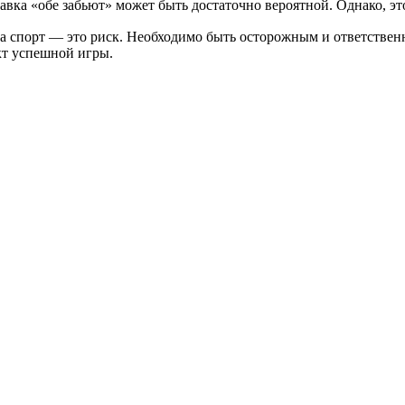
ка «обе забьют» может быть достаточно вероятной. Однако, это
 на спорт — это риск. Необходимо быть осторожным и ответствен
кт успешной игры.