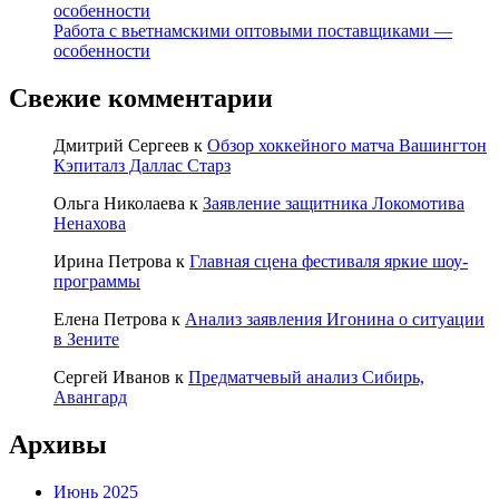
особенности
Работа с вьетнамскими оптовыми поставщиками —
особенности
Свежие комментарии
Дмитрий Сергеев
к
Обзор хоккейного матча Вашингтон
Кэпиталз Даллас Старз
Ольга Николаева
к
Заявление защитника Локомотива
Ненахова
Ирина Петрова
к
Главная сцена фестиваля яркие шоу-
программы
Елена Петрова
к
Анализ заявления Игонина о ситуации
в Зените
Сергей Иванов
к
Предматчевый анализ Сибирь,
Авангард
Архивы
Июнь 2025