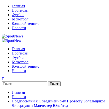
Перейти
Главная
к
Прогнозы
содержимому
Футбол
Баскетбол
Большой теннис
Новости
Primary
Menu
Главная
Прогнозы
Футбол
Баскетбол
Большой теннис
Новости
Найти:
Главная
Новости
Предпосылки к Объединенному Протесту Болельщиков
Ливерпуля и Манчестер Юнайтед