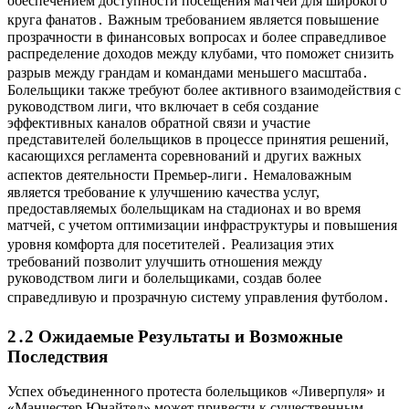
обеспечением доступности посещения матчей для широкого
круга фанатов․ Важным требованием является повышение
прозрачности в финансовых вопросах и более справедливое
распределение доходов между клубами, что поможет снизить
разрыв между грандам и командами меньшего масштаба․
Болельщики также требуют более активного взаимодействия с
руководством лиги, что включает в себя создание
эффективных каналов обратной связи и участие
представителей болельщиков в процессе принятия решений,
касающихся регламента соревнований и других важных
аспектов деятельности Премьер-лиги․ Немаловажным
является требование к улучшению качества услуг,
предоставляемых болельщикам на стадионах и во время
матчей, с учетом оптимизации инфраструктуры и повышения
уровня комфорта для посетителей․ Реализация этих
требований позволит улучшить отношения между
руководством лиги и болельщиками, создав более
справедливую и прозрачную систему управления футболом․
2․2 Ожидаемые Результаты и Возможные
Последствия
Успех объединенного протеста болельщиков «Ливерпуля» и
«Манчестер Юнайтед» может привести к существенным