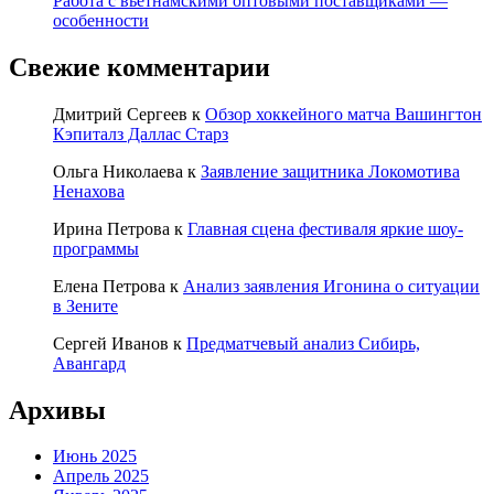
Работа с вьетнамскими оптовыми поставщиками —
особенности
Свежие комментарии
Дмитрий Сергеев
к
Обзор хоккейного матча Вашингтон
Кэпиталз Даллас Старз
Ольга Николаева
к
Заявление защитника Локомотива
Ненахова
Ирина Петрова
к
Главная сцена фестиваля яркие шоу-
программы
Елена Петрова
к
Анализ заявления Игонина о ситуации
в Зените
Сергей Иванов
к
Предматчевый анализ Сибирь,
Авангард
Архивы
Июнь 2025
Апрель 2025