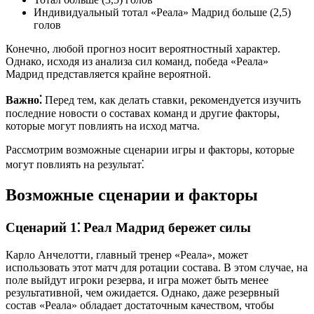
Индивидуальный тотал «Реала» Мадрид больше (2,5)
голов
Конечно, любой прогноз носит вероятностный характер.
Однако, исходя из анализа сил команд, победа «Реала»
Мадрид представляется крайне вероятной.
Важно⁚
Перед тем, как делать ставки, рекомендуется изучить
последние новости о составах команд и другие факторы,
которые могут повлиять на исход матча.
Рассмотрим возможные сценарии игры и факторы, которые
могут повлиять на результат⁚
Возможные сценарии и факторы
Сценарий 1⁚ Реал Мадрид бережет силы
Карло Анчелотти, главный тренер «Реала», может
использовать этот матч для ротации состава. В этом случае, на
поле выйдут игроки резерва, и игра может быть менее
результативной, чем ожидается. Однако, даже резервный
состав «Реала» обладает достаточным качеством, чтобы