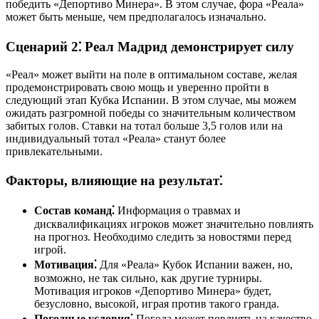
победить «Депортиво Минера». В этом случае, фора «Реала»
может быть меньше, чем предполагалось изначально.
Сценарий 2⁚ Реал Мадрид демонстрирует силу
«Реал» может выйти на поле в оптимальном составе, желая
продемонстрировать свою мощь и уверенно пройти в
следующий этап Кубка Испании. В этом случае, мы можем
ожидать разгромной победы со значительным количеством
забитых голов. Ставки на тотал больше 3,5 голов или на
индивидуальный тотал «Реала» станут более
привлекательными.
Факторы, влияющие на результат⁚
Состав команд⁚
Информация о травмах и
дисквалификациях игроков может значительно повлиять
на прогноз. Необходимо следить за новостями перед
игрой.
Мотивация⁚
Для «Реала» Кубок Испании важен, но,
возможно, не так сильно, как другие турниры.
Мотивация игроков «Депортиво Минера» будет,
безусловно, высокой, играя против такого гранда.
Погодные условия⁚
Погода может повлиять на качество