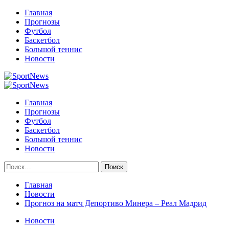
Перейти
Главная
к
Прогнозы
содержимому
Футбол
Баскетбол
Большой теннис
Новости
Primary
Menu
Главная
Прогнозы
Футбол
Баскетбол
Большой теннис
Новости
Найти:
Главная
Новости
Прогноз на матч Депортиво Минера – Реал Мадрид
Новости