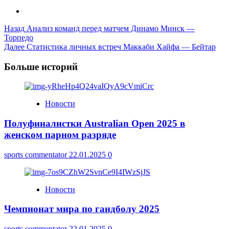
Post
Назад
Анализ команд перед матчем Динамо Минск —
Торпедо
Navigation
Далее
Статистика личных встреч Маккаби Хайфа — Бейтар
Больше историй
Новости
Полуфиналистки Australian Open 2025 в
женском парном разряде
sports commentator
22.01.2025
0
Новости
Чемпионат мира по гандболу 2025
sports commentator
22.01.2025
0