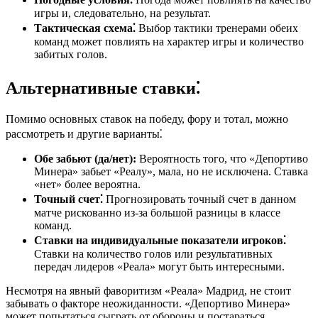
игры и, следовательно, на результат.
Тактическая схема⁚
Выбор тактики тренерами обеих
команд может повлиять на характер игры и количество
забитых голов.
Альтернативные ставки⁚
Помимо основных ставок на победу, фору и тотал, можно
рассмотреть и другие варианты⁚
Обе забьют (да/нет):
Вероятность того, что «Депортиво
Минера» забьет «Реалу», мала, но не исключена. Ставка
«нет» более вероятна.
Точный счет⁚
Прогнозировать точный счет в данном
матче рискованно из-за большой разницы в классе
команд.
Ставки на индивидуальные показатели игроков⁚
Ставки на количество голов или результативных
передач лидеров «Реала» могут быть интересными.
Несмотря на явный фаворитизм «Реала» Мадрид, не стоит
забывать о факторе неожиданности. «Депортиво Минера»
может попытаться сыграть от обороны и постараться