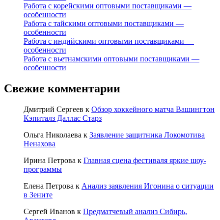
Работа с корейскими оптовыми поставщиками —
особенности
Работа с тайскими оптовыми поставщиками —
особенности
Работа с индийскими оптовыми поставщиками —
особенности
Работа с вьетнамскими оптовыми поставщиками —
особенности
Свежие комментарии
Дмитрий Сергеев
к
Обзор хоккейного матча Вашингтон
Кэпиталз Даллас Старз
Ольга Николаева
к
Заявление защитника Локомотива
Ненахова
Ирина Петрова
к
Главная сцена фестиваля яркие шоу-
программы
Елена Петрова
к
Анализ заявления Игонина о ситуации
в Зените
Сергей Иванов
к
Предматчевый анализ Сибирь,