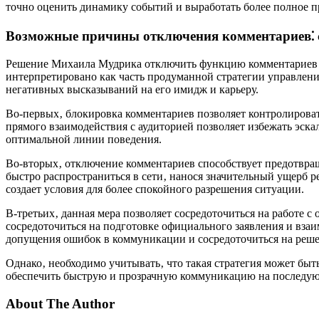
точно оценить динамику событий и выработать более полное 
Возможные причины отключения комментариев⁚ с
Решение Михаила Мудрика отключить функцию комментариев в
интерпретировано как часть продуманной стратегии управлени
негативных высказываний на его имидж и карьеру.
Во-первых‚ блокировка комментариев позволяет контролирова
прямого взаимодействия с аудиторией позволяет избежать эск
оптимальной линии поведения.
Во-вторых‚ отключение комментариев способствует предотвра
быстро распространиться в сети‚ нанося значительный ущерб 
создает условия для более спокойного разрешения ситуации.
В-третьих‚ данная мера позволяет сосредоточиться на работ
сосредоточиться на подготовке официального заявления и вза
допущения ошибок в коммуникации и сосредоточиться на реш
Однако‚ необходимо учитывать‚ что такая стратегия может быт
обеспечить быструю и прозрачную коммуникацию на последую
About The Author