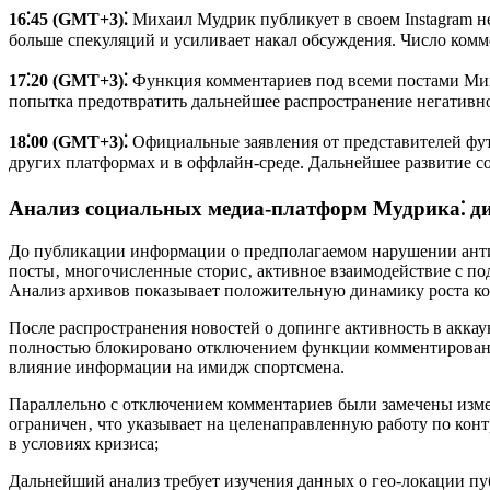
16⁚45 (GMT+3)⁚
Михаил Мудрик публикует в своем Instagram 
больше спекуляций и усиливает накал обсуждения. Число комме
17⁚20 (GMT+3)⁚
Функция комментариев под всеми постами Михаи
попытка предотвратить дальнейшее распространение негатив
18⁚00 (GMT+3)⁚
Официальные заявления от представителей фут
других платформах и в оффлайн-среде. Дальнейшее развитие с
Анализ социальных медиа-платформ Мудрика⁚ ди
До публикации информации о предполагаемом нарушении анти
посты‚ многочисленные сторис‚ активное взаимодействие с по
Анализ архивов показывает положительную динамику роста ко
После распространения новостей о допинге активность в акка
полностью блокировано отключением функции комментировани
влияние информации на имидж спортсмена.
Параллельно с отключением комментариев были замечены изме
ограничен‚ что указывает на целенаправленную работу по ко
в условиях кризиса;
Дальнейший анализ требует изучения данных о гео-локации пу