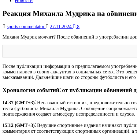
Новости
Реакция Михаила Мудрика на обвинени
sports commentator
27.11.2024
8
Михаил Мудрик молчит? После обвинений в употреблении допи
После публикации информации о предполагаемом употреблени
комментариев в своих аккаунтах в социальных сетях. Это реш
высказываний. Дальнейшие шаги со стороны футболиста и его 
Хронология событий⁚ от публикации обвинений 
14⁚37 (GMT+3)⁚
Неназванный источник‚ предположительно свя
теста футболиста Михаила Мудрика. Сообщение сопровождаетс
подтверждения создает атмосферу неопределенности и слухов.
15⁚12 (GMT+3)⁚
Ведущие спортивные издания начинают публико
комментария от соответствующих спортивных организаций‚ а та