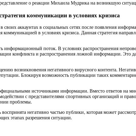
представление о реакции Михаила Мудрика на возникшую ситуа
тратегия коммуникации в условиях кризиса
 своих аккаунтах в социальных сетях после появления информ
я коммуникацией в условиях кризиса. Данная стратегия направ
ть информационный поток. В условиях распространения непрове
алации конфликта и распространения ложной информации. Это д
щению возникновения негативного вирусного контента. Негатив
репутации. Блокируя возможность публикации таких комментари
е с официальными источниками информации. Вместо ответов на 
имодействии с представителями спортивных организаций и прав
ении проблемы.
ь воспринята негативно частью публики‚ которая может рассмот
щих этапах разрешения ситуации.