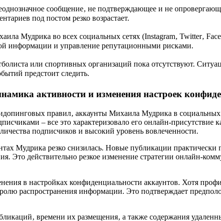
неоднозначное сообщение‚ не подтверждающее и не опровергаю
нтариев под постом резко возрастает.
ла Мудрика во всех социальных сетях (Instagram‚ Twitter‚ Face
ной информации и управление репутационными рисками.
болиста или спортивных организаций пока отсутствуют. Ситуац
обытий предстоит следить.
намика активности и изменения настроек конфид
допинговых правил‚ аккаунты Михаила Мудрика в социальных 
дписчиками – все это характеризовало его онлайн-присутствие 
личества подписчиков и высокий уровень вовлеченности.
унтах Мудрика резко снизилась. Новые публикации практически 
я. Это действительно резкое изменение стратегии онлайн-ком
нения в настройках конфиденциальности аккаунтов. Хотя профи
нтролю распространения информации. Это подтверждает предпол
бликаций‚ времени их размещения‚ а также содержания удаленны