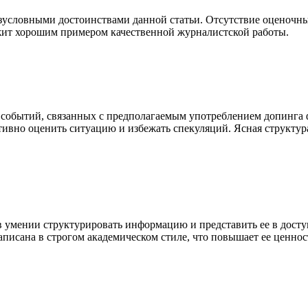
езусловными достоинствами данной статьи. Отсутствие оценоч
жит хорошим примером качественной журналистской работы.
и событий, связанных с предполагаемым употреблением допинг
тивно оценить ситуацию и избежать спекуляций. Ясная структу
в умении структурировать информацию и представить ее в дост
аписана в строгом академическом стиле, что повышает ее ценнос