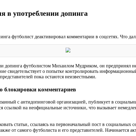
я в употреблении допинга
нга футболист деактивировал комментарии в соцсетях. Что даль
и допинга футболистом Михаилом Мудриком‚ он предпринял не
ение свидетельствует о попытке контролировать информационны
представителей пока остаются неизвестными.
до блокировки комментариев
занный с антидопинговой организацией‚ публикует в социальны
я ссылкой на неофициальные источники‚ что вызывает немедле
вать статьи‚ ссылаясь на первоначальный пост в социальных се
кже от самого футболиста и его представителей. Начинается ак