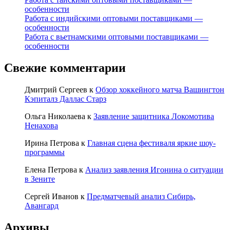
особенности
Работа с индийскими оптовыми поставщиками —
особенности
Работа с вьетнамскими оптовыми поставщиками —
особенности
Свежие комментарии
Дмитрий Сергеев
к
Обзор хоккейного матча Вашингтон
Кэпиталз Даллас Старз
Ольга Николаева
к
Заявление защитника Локомотива
Ненахова
Ирина Петрова
к
Главная сцена фестиваля яркие шоу-
программы
Елена Петрова
к
Анализ заявления Игонина о ситуации
в Зените
Сергей Иванов
к
Предматчевый анализ Сибирь,
Авангард
Архивы