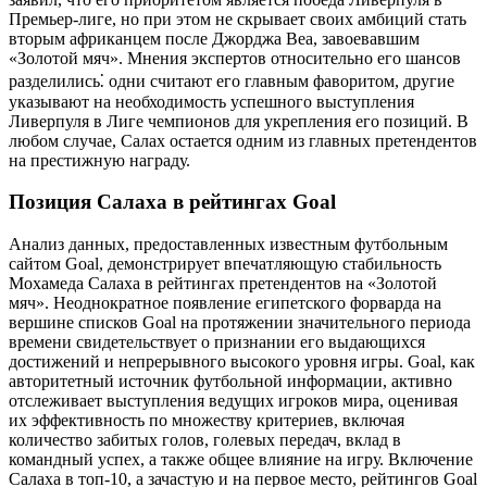
Премьер-лиге, но при этом не скрывает своих амбиций стать
вторым африканцем после Джорджа Веа, завоевавшим
«Золотой мяч». Мнения экспертов относительно его шансов
разделились⁚ одни считают его главным фаворитом, другие
указывают на необходимость успешного выступления
Ливерпуля в Лиге чемпионов для укрепления его позиций. В
любом случае, Салах остается одним из главных претендентов
на престижную награду.
Позиция Салаха в рейтингах Goal
Анализ данных, предоставленных известным футбольным
сайтом Goal, демонстрирует впечатляющую стабильность
Мохамеда Салаха в рейтингах претендентов на «Золотой
мяч». Неоднократное появление египетского форварда на
вершине списков Goal на протяжении значительного периода
времени свидетельствует о признании его выдающихся
достижений и непрерывного высокого уровня игры. Goal, как
авторитетный источник футбольной информации, активно
отслеживает выступления ведущих игроков мира, оценивая
их эффективность по множеству критериев, включая
количество забитых голов, голевых передач, вклад в
командный успех, а также общее влияние на игру. Включение
Салаха в топ-10, а зачастую и на первое место, рейтингов Goal