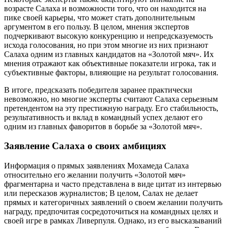
возрасте Салаха и возможности того, что он находится на
пике своей карьеры, что может стать дополнительным
аргументом в его пользу. В целом, мнения экспертов
подчеркивают высокую конкуренцию и непредсказуемость
исхода голосования, но при этом многие из них признают
Салаха одним из главных кандидатов на «Золотой мяч». Их
мнения отражают как объективные показатели игрока, так и
субъективные факторы, влияющие на результат голосования.
В итоге, предсказать победителя заранее практически
невозможно, но многие эксперты считают Салаха серьезным
претендентом на эту престижную награду. Его стабильность,
результативность и вклад в командный успех делают его
одним из главных фаворитов в борьбе за «Золотой мяч».
Заявление Салаха о своих амбициях
Информация о прямых заявлениях Мохамеда Салаха
относительно его желании получить «Золотой мяч»
фрагментарна и часто представлена в виде цитат из интервью
или пересказов журналистов; В целом, Салах не делает
прямых и категоричных заявлений о своем желании получить
награду, предпочитая сосредоточиться на командных целях и
своей игре в рамках Ливерпуля. Однако, из его высказываний