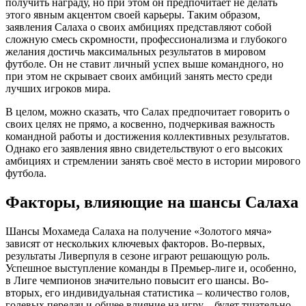
получить награду, но при этом он предпочитает не делать
этого явным акцентом своей карьеры. Таким образом,
заявления Салаха о своих амбициях представляют собой
сложную смесь скромности, профессионализма и глубокого
желания достичь максимальных результатов в мировом
футболе. Он не ставит личный успех выше командного, но
при этом не скрывает своих амбиций занять место среди
лучших игроков мира.
В целом, можно сказать, что Салах предпочитает говорить о
своих целях не прямо, а косвенно, подчеркивая важность
командной работы и достижения коллективных результатов.
Однако его заявления явно свидетельствуют о его высоких
амбициях и стремлении занять своё место в истории мирового
футбола.
Факторы, влияющие на шансы Салаха
Шансы Мохамеда Салаха на получение «Золотого мяча»
зависят от нескольких ключевых факторов. Во-первых,
результаты Ливерпуля в сезоне играют решающую роль.
Успешное выступление команды в Премьер-лиге и, особенно,
в Лиге чемпионов значительно повысит его шансы. Во-
вторых, его индивидуальная статистика – количество голов,
голевых передач и общее влияние на игру – будет тщательно