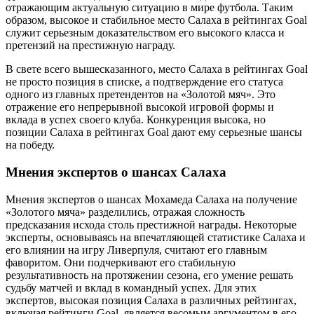
отражающим актуальную ситуацию в мире футбола. Таким
образом, высокое и стабильное место Салаха в рейтингах Goal
служит серьезным доказательством его высокого класса и
претензий на престижную награду.
В свете всего вышесказанного, место Салаха в рейтингах Goal
не просто позиция в списке, а подтверждение его статуса
одного из главных претендентов на «Золотой мяч». Это
отражение его непрерывной высокой игровой формы и
вклада в успех своего клуба. Конкуренция высока, но
позиции Салаха в рейтингах Goal дают ему серьезные шансы
на победу.
Мнения экспертов о шансах Салаха
Мнения экспертов о шансах Мохамеда Салаха на получение
«Золотого мяча» разделились, отражая сложность
предсказания исхода столь престижной награды. Некоторые
эксперты, основываясь на впечатляющей статистике Салаха и
его влиянии на игру Ливерпуля, считают его главным
фаворитом. Они подчеркивают его стабильную
результативность на протяжении сезона, его умение решать
судьбу матчей и вклад в командный успех. Для этих
экспертов, высокая позиция Салаха в различных рейтингах,
включая рейтинги Goal, является весомым аргументом в его