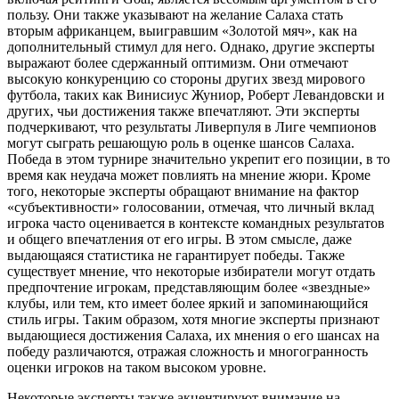
пользу. Они также указывают на желание Салаха стать
вторым африканцем, выигравшим «Золотой мяч», как на
дополнительный стимул для него. Однако, другие эксперты
выражают более сдержанный оптимизм. Они отмечают
высокую конкуренцию со стороны других звезд мирового
футбола, таких как Винисиус Жуниор, Роберт Левандовски и
других, чьи достижения также впечатляют. Эти эксперты
подчеркивают, что результаты Ливерпуля в Лиге чемпионов
могут сыграть решающую роль в оценке шансов Салаха.
Победа в этом турнире значительно укрепит его позиции, в то
время как неудача может повлиять на мнение жюри. Кроме
того, некоторые эксперты обращают внимание на фактор
«субъективности» голосовании, отмечая, что личный вклад
игрока часто оценивается в контексте командных результатов
и общего впечатления от его игры. В этом смысле, даже
выдающаяся статистика не гарантирует победы. Также
существует мнение, что некоторые избиратели могут отдать
предпочтение игрокам, представляющим более «звездные»
клубы, или тем, кто имеет более яркий и запоминающийся
стиль игры. Таким образом, хотя многие эксперты признают
выдающиеся достижения Салаха, их мнения о его шансах на
победу различаются, отражая сложность и многогранность
оценки игроков на таком высоком уровне.
Некоторые эксперты также акцентируют внимание на