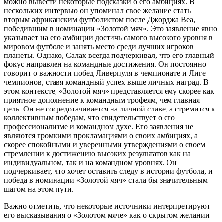
можно вывести некоторые подсказки о его амбициях. В
нескольких интервью он упоминал свое желание стать
вторым африканским футболистом после Джорджа Веа,
победившим в номинации «Золотой мяч». Это заявление явно
указывает на его амбиции достичь самого высокого уровня в
мировом футболе и занять место среди лучших игроков
планеты. Однако, Салах всегда подчеркивал, что его главный
фокус направлен на командные достижения. Он постоянно
говорит о важности побед Ливерпуля в чемпионате и Лиге
чемпионов, ставя командный успех выше личных наград. В
этом контексте, «Золотой мяч» представляется ему скорее как
приятное дополнение к командным трофеям, чем главная
цель. Он не сосредотачивается на личной славе, а стремится к
коллективным победам, что свидетельствует о его
профессионализме и командном духе. Его заявления не
являются громкими прокламациями о своих амбициях, а
скорее спокойными и уверенными утверждениями о своем
стремлении к достижению высоких результатов как на
индивидуальном, так и на командном уровнях. Он
подчеркивает, что хочет оставить следу в истории футбола, и
победа в номинации «Золотой мяч» стала бы значительным
шагом на этом пути.
Важно отметить, что некоторые источники интерпретируют
его высказывания о «Золотом мяче» как о скрытом желании