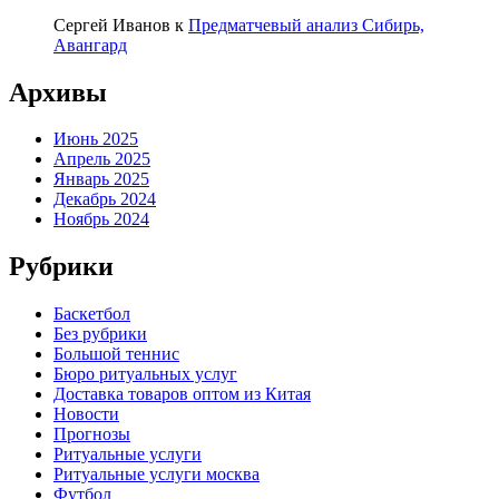
Сергей Иванов
к
Предматчевый анализ Сибирь,
Авангард
Архивы
Июнь 2025
Апрель 2025
Январь 2025
Декабрь 2024
Ноябрь 2024
Рубрики
Баскетбол
Без рубрики
Большой теннис
Бюро ритуальных услуг
Доставка товаров оптом из Китая
Новости
Прогнозы
Ритуальные услуги
Ритуальные услуги москва
Футбол