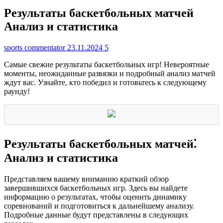
Результаты баскетбольных матчей
Анализ и статистика
sports commentator
23.11.2024
5
Самые свежие результаты баскетбольных игр! Невероятные
моменты, неожиданные развязки и подробный анализ матчей
ждут вас. Узнайте, кто победил и готовьтесь к следующему
раунду!
Результаты баскетбольных матчей⁚
Анализ и статистика
Представляем вашему вниманию краткий обзор
завершившихся баскетбольных игр. Здесь вы найдете
информацию о результатах, чтобы оценить динамику
соревнований и подготовиться к дальнейшему анализу.
Подробные данные будут представлены в следующих