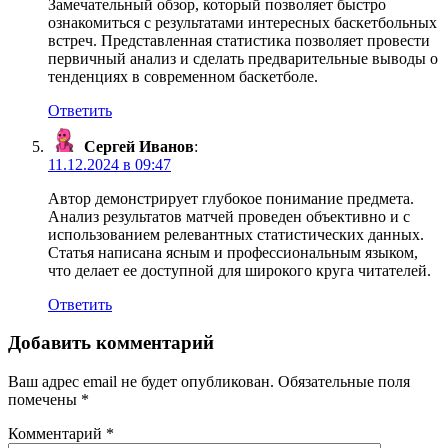
Замечательный обзор, который позволяет быстро
ознакомиться с результатами интересных баскетбольных
встреч. Представленная статистика позволяет провести
первичный анализ и сделать предварительные выводы о
тенденциях в современном баскетболе.
Ответить
Сергей Иванов
:
11.12.2024 в 09:47
Автор демонстрирует глубокое понимание предмета.
Анализ результатов матчей проведен объективно и с
использованием релевантных статистических данных.
Статья написана ясным и профессиональным языком,
что делает ее доступной для широкого круга читателей.
Ответить
Добавить комментарий
Ваш адрес email не будет опубликован.
Обязательные поля
помечены
*
Комментарий
*