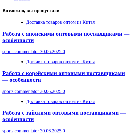
Возможно, вы пропустили
Доставка товаров оптом из Китая
Работа с японскими оптовыми поставщиками —
особенности
sports commentator
30.06.2025
0
Доставка товаров оптом из Китая
Работа с корейскими оптовыми поставщиками
— особенности
sports commentator
30.06.2025
0
Доставка товаров оптом из Китая
Работа с тайскими оптовыми поставщиками —
особенности
sports commentator
30.06.2025
0