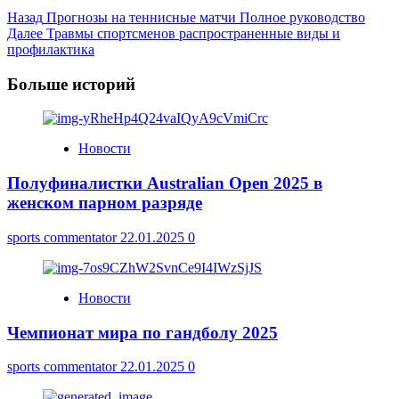
Post
Назад
Прогнозы на теннисные матчи Полное руководство
Далее
Травмы спортсменов распространенные виды и
Navigation
профилактика
Больше историй
Новости
Полуфиналистки Australian Open 2025 в
женском парном разряде
sports commentator
22.01.2025
0
Новости
Чемпионат мира по гандболу 2025
sports commentator
22.01.2025
0