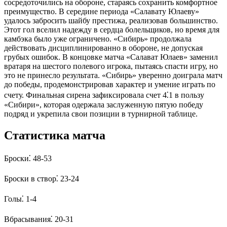
сосредоточились на обороне, стараясь сохранить комфортное
преимущество. В середине периода «Салавату Юлаеву»
удалось забросить шайбу престижа, реализовав большинство.
Этот гол вселил надежду в сердца болельщиков, но время для
камбэка было уже ограничено. «Сибирь» продолжала
действовать дисциплинированно в обороне, не допуская
грубых ошибок. В концовке матча «Салават Юлаев» заменил
вратаря на шестого полевого игрока, пытаясь спасти игру, но
это не принесло результата. «Сибирь» уверенно доиграла матч
до победы, продемонстрировав характер и умение играть по
счету. Финальная сирена зафиксировала счет 4⁚1 в пользу
«Сибири», которая одержала заслуженную пятую победу
подряд и укрепила свои позиции в турнирной таблице.
Статистика матча
Броски⁚ 48-53
Броски в створ⁚ 23-24
Голы⁚ 1-4
Вбрасывания⁚ 20-31