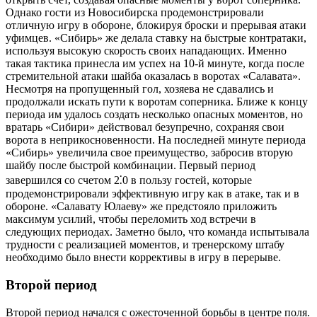
Однако гости из Новосибирска продемонстрировали
отличную игру в обороне, блокируя броски и прерывая атаки
уфимцев. «Сибирь» же делала ставку на быстрые контратаки,
используя высокую скорость своих нападающих. Именно
такая тактика принесла им успех на 10-й минуте, когда после
стремительной атаки шайба оказалась в воротах «Салавата».
Несмотря на пропущенный гол, хозяева не сдавались и
продолжали искать пути к воротам соперника. Ближе к концу
периода им удалось создать несколько опасных моментов, но
вратарь «Сибири» действовал безупречно, сохраняя свои
ворота в неприкосновенности. На последней минуте периода
«Сибирь» увеличила свое преимущество, забросив вторую
шайбу после быстрой комбинации. Первый период
завершился со счетом 2⁚0 в пользу гостей, которые
продемонстрировали эффективную игру как в атаке, так и в
обороне. «Салавату Юлаеву» же предстояло приложить
максимум усилий, чтобы переломить ход встречи в
следующих периодах. Заметно было, что команда испытывала
трудности с реализацией моментов, и тренерскому штабу
необходимо было внести коррективы в игру в перерыве.
Второй период
Второй период начался с ожесточенной борьбы в центре поля.