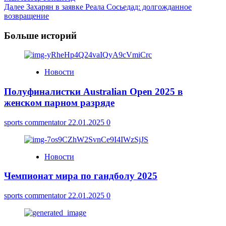
Navigation
Далее
Захарян в заявке Реала Сосьедад: долгожданное
возвращение
Больше историй
Новости
Полуфиналистки Australian Open 2025 в
женском парном разряде
sports commentator
22.01.2025
0
Новости
Чемпионат мира по гандболу 2025
sports commentator
22.01.2025
0