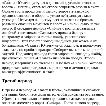
«Салават Юлаев», уступая в две шайбы, усилил натиск на
ворота «Сибири», стремясь скорее сократить разрыв в счете.
Однако гости продолжали демонстрировать высокую
организованность в обороне, умело нейтрализуя атаки
уфимцев. Несмотря на преимущество хозяев по броскам,
реальных опасных моментов у ворот «Сибири» было не так
много. В середине периода «Сибирь», воспользовавшись
ошибкой защитников «Салавата», провела быструю
контратаку и забросила третью шайбу, укрепив свое
лидерство. Этот гол стал холодным душем для хозяев и их
болельщиков. «Салават Юлаев» не опускал рук и продолжал
атаковать, но пробить вратаря «Сибири» оказалось непростой
задачей. Под конец периода гости забросили еще одну шайбу,
практически лишив «Салават» шансов на победу. Второй
период завершился со счетом 4⁚0 в пользу «Сибири», которая
продолжала контролировать ход встречи и демонстрировать
высокую эффективность в атаке.
Третий период
В третьем периоде «Салават Юлаев», оказавшись в сложной
ситуации, бросил все силы на то, чтобы сократить отставание.
Уфимцы значительно активизировались в атаке, создавая
опасные моменты у ворот «Сибири». Гости, в свою очередь,