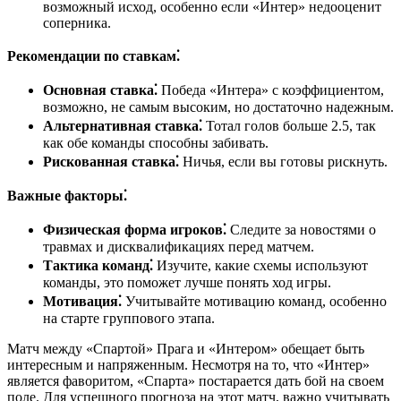
возможный исход, особенно если «Интер» недооценит
соперника.
Рекомендации по ставкам⁚
Основная ставка⁚
Победа «Интера» с коэффициентом,
возможно, не самым высоким, но достаточно надежным.
Альтернативная ставка⁚
Тотал голов больше 2.5, так
как обе команды способны забивать.
Рискованная ставка⁚
Ничья, если вы готовы рискнуть.
Важные факторы⁚
Физическая форма игроков⁚
Следите за новостями о
травмах и дисквалификациях перед матчем.
Тактика команд⁚
Изучите, какие схемы используют
команды, это поможет лучше понять ход игры.
Мотивация⁚
Учитывайте мотивацию команд, особенно
на старте группового этапа.
Матч между «Спартой» Прага и «Интером» обещает быть
интересным и напряженным. Несмотря на то, что «Интер»
является фаворитом, «Спарта» постарается дать бой на своем
поле. Для успешного прогноза на этот матч, важно учитывать