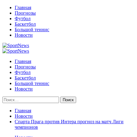
Перейти
Главная
к
Прогнозы
содержимому
Футбол
Баскетбол
Большой теннис
Новости
Primary
Menu
Главная
Прогнозы
Футбол
Баскетбол
Большой теннис
Новости
Найти:
Главная
Новости
Спарта Прага против Интера прогноз на матч Лиги
чемпионов