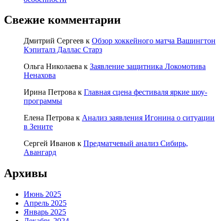
Свежие комментарии
Дмитрий Сергеев
к
Обзор хоккейного матча Вашингтон
Кэпиталз Даллас Старз
Ольга Николаева
к
Заявление защитника Локомотива
Ненахова
Ирина Петрова
к
Главная сцена фестиваля яркие шоу-
программы
Елена Петрова
к
Анализ заявления Игонина о ситуации
в Зените
Сергей Иванов
к
Предматчевый анализ Сибирь,
Авангард
Архивы
Июнь 2025
Апрель 2025
Январь 2025
Декабрь 2024