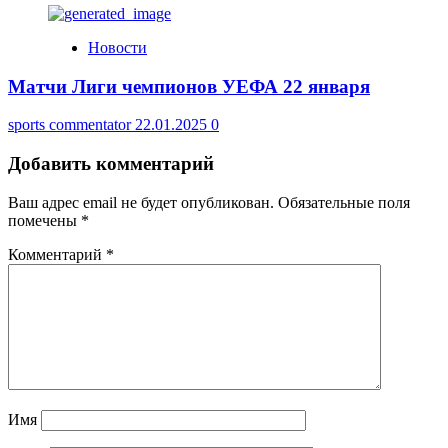
Новости
Матчи Лиги чемпионов УЕФА 22 января
sports commentator
22.01.2025
0
Добавить комментарий
Ваш адрес email не будет опубликован.
Обязательные поля
помечены
*
Комментарий
*
Имя