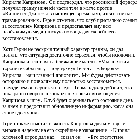
Кирилла Капризова․ Он подтвердил‚ что российский форвард
получил травму нижней части тела в матче против
«Виннипег Джетс» и в настоящее время находится в списке
травмированных․ Герин отметил‚ что клуб пристально следит
за состоянием Капризова и предоставляет ему всю
необходимую медицинскую помощь для скорейшего
восстановления․
Хотя Герин не раскрыл точный характер травмы‚ он дал
понять‚ что ситуация достаточно серьезная‚ чтобы исключить
Капризова из состава на ближайшие матчи․ «Мы не хотим
торопить события»‚ – подчеркнул Герин․ – «Здоровье
Кирилла – наш главный приоритет․ Мы будем действовать
осторожно и позволим ему полностью восстановиться‚
прежде чем он вернется на лед»․ Генменеджер добавил‚ что
пока рано говорить о конкретных сроках возвращения
Капризова в игру․ Клуб будет оценивать его состояние день
за днем и предоставит обновленную информацию‚ когда она
станет доступна․
Герин также отметил важность Капризова для команды и
выразил надежду на его скорейшее возвращение․ «Кирилл –
ключевой игрок для нас‚ – сказал он․ – «Его отсутствие‚