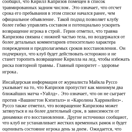
сообщил‚ что Кирилл Капризов помещен в список
травмированных задним числом․ Это означает‚ что отсчет
срока его пребывания в этом списке начался ранее‚ чем
официальное объявление․ Такой подход позволяет клубу
более гибко управлять составом и потенциально ускорить
возвращение игрока в строй․ Герин отметил‚ что травма
Капризова связана с нижней частью тела‚ но воздержался от
более детальных комментариев относительно характера
повреждения и предполагаемых сроков восстановления․ Он
подчеркнул‚ что клуб будет действовать осторожно и не
станет торопить возвращение Кирилла на лед‚ чтобы избежать
риска повторной травмы․ Главный приоритет – здоровье
игрока․
Инсайдерская информация от журналиста Майкла Руссо
указывает на то‚ что Капризов пропустит как минимум два
ближайших матча «Уайлд»․ Это означает‚ что он не сыграет
против «Вашингтон Кэпиталз» и «Каролина Харрикейнз»․
Руссо также отметил‚ что возвращение Капризова может
затянуться и на более длительный срок‚ в зависимости от
динамики его восстановления․ Другие источники сообщают‚
что клуб не устанавливает жестких временных рамок и будет
оценивать состояние игрока день за днем․ Ожидается‚ что