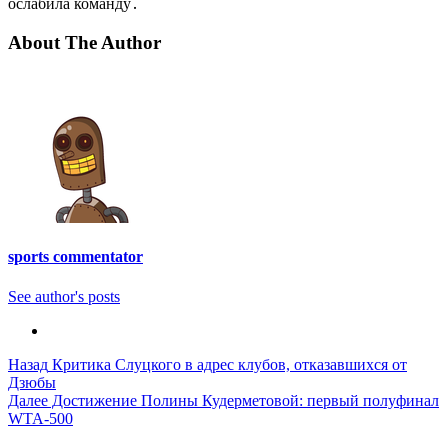
ослабила команду․
About The Author
sports commentator
See author's posts
Post
Назад
Критика Слуцкого в адрес клубов, отказавшихся от
Дзюбы
Navigation
Далее
Достижение Полины Кудерметовой: первый полуфинал
WTA-500