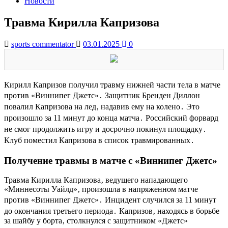
Новости
Травма Кирилла Капризова
sports commentator
03.01.2025
0
Кирилл Капризов получил травму нижней части тела в матче
против «Виннипег Джетс»․ Защитник Бренден Диллон
повалил Капризова на лед‚ надавив ему на колено․ Это
произошло за 11 минут до конца матча․ Российский форвард
не смог продолжить игру и досрочно покинул площадку․
Клуб поместил Капризова в список травмированных․
Получение травмы в матче с «Виннипег Джетс»
Травма Кирилла Капризова‚ ведущего нападающего
«Миннесоты Уайлд»‚ произошла в напряженном матче
против «Виннипег Джетс»․ Инцидент случился за 11 минут
до окончания третьего периода․ Капризов‚ находясь в борьбе
за шайбу у борта‚ столкнулся с защитником «Джетс»