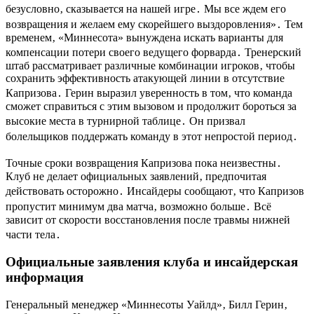
безусловно‚ сказывается на нашей игре․ Мы все ждем его
возвращения и желаем ему скорейшего выздоровления»․ Тем
временем‚ «Миннесота» вынуждена искать варианты для
компенсации потери своего ведущего форварда․ Тренерский
штаб рассматривает различные комбинации игроков‚ чтобы
сохранить эффективность атакующей линии в отсутствие
Капризова․ Герин выразил уверенность в том‚ что команда
сможет справиться с этим вызовом и продолжит бороться за
высокие места в турнирной таблице․ Он призвал
болельщиков поддержать команду в этот непростой период․
Точные сроки возвращения Капризова пока неизвестны․
Клуб не делает официальных заявлений‚ предпочитая
действовать осторожно․ Инсайдеры сообщают‚ что Капризов
пропустит минимум два матча‚ возможно больше․ Всё
зависит от скорости восстановления после травмы нижней
части тела․
Официальные заявления клуба и инсайдерская
информация
Генеральный менеджер «Миннесоты Уайлд»‚ Билл Герин‚