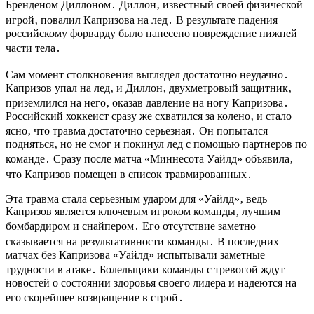
Бренденом Диллоном․ Диллон‚ известный своей физической
игрой‚ повалил Капризова на лед․ В результате падения
российскому форварду было нанесено повреждение нижней
части тела․
Сам момент столкновения выглядел достаточно неудачно․
Капризов упал на лед‚ и Диллон‚ двухметровый защитник‚
приземлился на него‚ оказав давление на ногу Капризова․
Российский хоккеист сразу же схватился за колено‚ и стало
ясно‚ что травма достаточно серьезная․ Он попытался
подняться‚ но не смог и покинул лед с помощью партнеров по
команде․ Сразу после матча «Миннесота Уайлд» объявила‚
что Капризов помещен в список травмированных․
Эта травма стала серьезным ударом для «Уайлд»‚ ведь
Капризов является ключевым игроком команды‚ лучшим
бомбардиром и снайпером․ Его отсутствие заметно
сказывается на результативности команды․ В последних
матчах без Капризова «Уайлд» испытывали заметные
трудности в атаке․ Болельщики команды с тревогой ждут
новостей о состоянии здоровья своего лидера и надеются на
его скорейшее возвращение в строй․