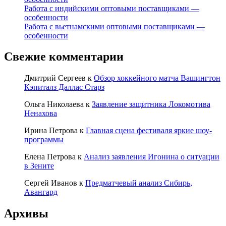
Работа с индийскими оптовыми поставщиками —
особенности
Работа с вьетнамскими оптовыми поставщиками —
особенности
Свежие комментарии
Дмитрий Сергеев
к
Обзор хоккейного матча Вашингтон
Кэпиталз Даллас Старз
Ольга Николаева
к
Заявление защитника Локомотива
Ненахова
Ирина Петрова
к
Главная сцена фестиваля яркие шоу-
программы
Елена Петрова
к
Анализ заявления Игонина о ситуации
в Зените
Сергей Иванов
к
Предматчевый анализ Сибирь,
Авангард
Архивы