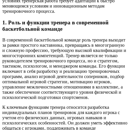
условиях тренерская работа требует адаптации к быстро
меняющимся условиям и инновационным методам
тренировочного процесса.
1. Роль и функции тренера в современной
баскетбольной команде
В современной баскетбольной команде роль тренера выходит
за рамки простого наставника‚ превращаясь в многогранную
и сложную профессию‚ требующую высокой квалификации и
многосторонних компетенций. Тренер является не только
руководителем тренировочного процесса‚ но и стратегом‚
тактиком‚ психологом‚ и менеджером команды. Его функции
включают в себя разработку и реализацию тренировочных
программ‚ анализ игровой деятельности соперников‚ подбор
оптимальной игровой стратегии‚ мотивацию игроков‚
управление межличностными отношениями в коллективе‚ а
также обеспечение соответствующего уровня физической и
психологической подготовки спортсменов.
К ключевым функциям тренера относится разработка
индивидуальных планов тренировок для каждого игрока с
учетом его физических данных‚ игровых навыков и
психологических особенностей. Он должен уметь эффективно
общаться с игроками‚ поддерживать в команде