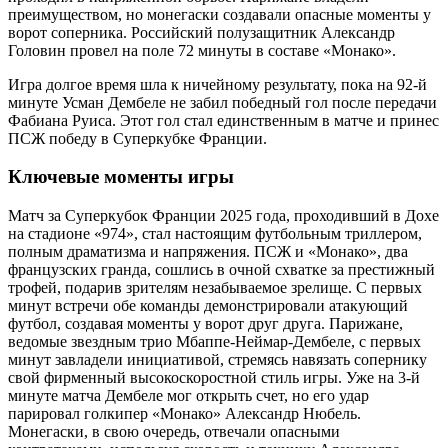
преимуществом, но монегаски создавали опасные моменты у
ворот соперника. Российский полузащитник Александр
Головин провел на поле 72 минуты в составе «Монако».
Игра долгое время шла к ничейному результату, пока на 92-й
минуте Усман Дембеле не забил победный гол после передачи
Фабиана Руиса. Этот гол стал единственным в матче и принес
ПСЖ победу в Суперкубке Франции.
Ключевые моменты игры
Матч за Суперкубок Франции 2025 года, проходивший в Дохе
на стадионе «974», стал настоящим футбольным триллером,
полным драматизма и напряжения. ПСЖ и «Монако», два
французских гранда, сошлись в очной схватке за престижный
трофей, подарив зрителям незабываемое зрелище. С первых
минут встречи обе команды демонстрировали атакующий
футбол, создавая моменты у ворот друг друга. Парижане,
ведомые звездным трио Мбаппе-Неймар-Дембеле, с первых
минут завладели инициативой, стремясь навязать сопернику
свой фирменный высокоскоростной стиль игры. Уже на 3-й
минуте матча Дембеле мог открыть счет, но его удар
парировал голкипер «Монако» Александр Нюбель.
Монегаски, в свою очередь, отвечали опасными