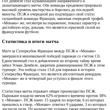
Гол Дембеле стал кульминацией напряженного и
захватывающего матча. Обе команды продемонстрировали
высокий уровень мастерства и боролись до последней
минуты. ПСЖ в очередной раз подтвердил свой статус
сильнейшей команды Франции, завоевав очередной трофей.
«Монако» же, несмотря на поражение, показал характер и
достойную игру, доказав, что является серьезной силой во
французском футболе.
Статистика и итоги матча
Матч за Суперкубок Франции между ПСЖ и «Монако»
завершился минимальной победой парижан со счетом 1⁚0.
Единственный гол в добавленное ко второму тайму время
забил Усман Дембеле, закрепив доминирование ПСЖ в этом
турнире. Эта победа стала 13-й для парижан в истории
Суперкубка Франции, что является абсолютным рекордом.
«Монако» же в четвертый раз уступил в финале этого
турнира.
Статистика матча отражает общее преимущество ПСЖ.
Парижане владели мячом 62% игрового времени против 38%
у «Монако». ПСЖ нанес 15 ударов по воротам, 6 из которых
пришлись в створ. «Монако» ответил 9 ударами, 3 из которых
достигли цели. По количеству угловых также преимущество