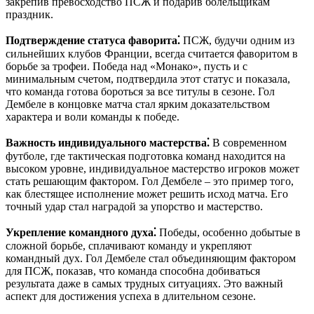
закрепив превосходство ПСЖ и подарив болельщикам
праздник.
Подтверждение статуса фаворита⁚
ПСЖ, будучи одним из
сильнейших клубов Франции, всегда считается фаворитом в
борьбе за трофеи. Победа над «Монако», пусть и с
минимальным счетом, подтвердила этот статус и показала,
что команда готова бороться за все титулы в сезоне. Гол
Дембеле в концовке матча стал ярким доказательством
характера и воли команды к победе.
Важность индивидуального мастерства⁚
В современном
футболе, где тактическая подготовка команд находится на
высоком уровне, индивидуальное мастерство игроков может
стать решающим фактором. Гол Дембеле – это пример того,
как блестящее исполнение может решить исход матча. Его
точный удар стал наградой за упорство и мастерство.
Укрепление командного духа⁚
Победы, особенно добытые в
сложной борьбе, сплачивают команду и укрепляют
командный дух. Гол Дембеле стал объединяющим фактором
для ПСЖ, показав, что команда способна добиваться
результата даже в самых трудных ситуациях. Это важный
аспект для достижения успеха в длительном сезоне.