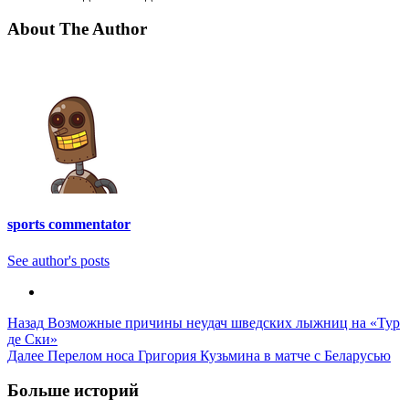
About The Author
sports commentator
See author's posts
Post
Назад
Возможные причины неудач шведских лыжниц на «Тур
де Ски»
Navigation
Далее
Перелом носа Григория Кузьмина в матче с Беларусью
Больше историй