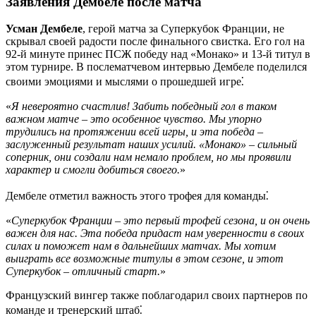
Заявления Дембеле после матча
Усман Дембеле
, герой матча за Суперкубок Франции, не
скрывал своей радости после финального свистка. Его гол на
92-й минуте принес ПСЖ победу над «Монако» и 13-й титул в
этом турнире. В послематчевом интервью Дембеле поделился
своими эмоциями и мыслями о прошедшей игре⁚
«
Я невероятно счастлив! Забить победный гол в таком
важном матче – это особенное чувство. Мы упорно
трудились на протяжении всей игры, и эта победа –
заслуженный результат наших усилий. «Монако» – сильный
соперник, они создали нам немало проблем, но мы проявили
характер и смогли добиться своего.
»
Дембеле отметил важность этого трофея для команды⁚
«
Суперкубок Франции – это первый трофей сезона, и он очень
важен для нас. Эта победа придаст нам уверенности в своих
силах и поможет нам в дальнейших матчах. Мы хотим
выиграть все возможные титулы в этом сезоне, и этот
Суперкубок – отличный старт.
»
Французский вингер также поблагодарил своих партнеров по
команде и тренерский штаб⁚