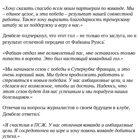
«
Хочу сказать спасибо всем моим партнерам по команде. Мы
– единое целое, и эта победа – результат нашей совместной
работы. Также хочу выразить благодарность тренерскому
штабу за их поддержку и веру в нас.
»
Дембеле подчеркнул, что этот гол – не только его заслуга, но и
результат отличной передачи от Фабиана Руиса⁚
«
Фабиан отдал мне великолепный пас, мне оставалось только
попасть в ворота. Это был настоящий командный гол.
»
«
Мы начинаем сезон с победы в Суперкубке Франции, и это
очень хороший знак. Мы будем продолжать работать и
стремиться к новым победам. У нас амбициозные цели, и мы
сделаем все возможное, чтобы их достичь. Надеюсь, что
этот сезон будет для нас успешным и мы порадуем наших
болельщиков.
»
Отвечая на вопросы журналистов о своем будущем в клубе,
Дембеле отметил⁚
«
Я счастлив в ПСЖ. У нас отличная команда и амбициозные
цели. Я сосредоточен на игре и хочу помочь команде добиться
успеха.
»