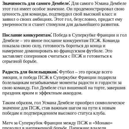
Значимость для самого Дембеле⁚
Для самого Усмана Дембеле
этот гол имеет особое значение. Он продемонстрировал свою
ценность для команды, подтвердил свой высокий класс и
заявил о своих амбициях. Этот гол, безусловно, придаст ему
уверенности и станет стимулом для дальнейшего развития.
Послание конкурентам⁚
Победа в Суперкубке Франции и гол
Дембеле – это явное послание конкурентам ПСЖ. Команда
показала свою силу, готовность бороться до конца и
намерение доминировать во французском футболе. Это
заставляет соперников считаться с ПСЖ и готовиться к
серьезной борьбе.
Радость для болельщиков⁚
Футбол – это прежде всего
эмоции, и победа ПСЖ в Суперкубке Франции подарила
болельщикам незабываемые моменты радости и гордости за
свою команду. Гол Дембеле стал вишенкой на торте, завершив
праздник ярким и эффектным аккордом.
Таким образом, гол Усмана Дембеле приобрел символическое
значение для ПСЖ, став важным шагом на пути к новым
победам и подтверждением высокого статуса клуба.
Матч за Суперкубок Франции между ПСЖ и «Монако»
проходил в напряженной борьбе. Парижане владели