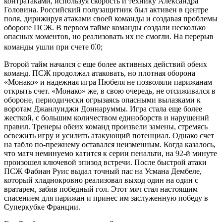
контратаками, используя скорость и технику Александра
Головина. Российский полузащитник был активен в центре
поля, дирижируя атаками своей команды и создавая проблемы
обороне ПСЖ. В первом тайме команды создали несколько
опасных моментов, но реализовать их не смогли. На перерыв
команды ушли при счете 0⁚0;
Второй тайм начался с еще более активных действий обеих
команд. ПСЖ продолжал атаковать, но плотная оборона
«Монако» и надежная игра Нюбеля не позволяли парижанам
открыть счет. «Монако» же, в свою очередь, не отсиживался в
обороне, периодически огрызаясь опасными вылазками к
воротам Джанлуиджи Доннаруммы. Игра стала еще более
жесткой, с большим количеством единоборств и нарушений
правил. Тренеры обеих команд произвели замены, стремясь
освежить игру и усилить атакующий потенциал. Однако счет
на табло по-прежнему оставался неизменным. Когда казалось,
что матч неминуемо катится к серии пенальти, на 92-й минуте
произошел ключевой эпизод встречи. После быстрой атаки
ПСЖ Фабиан Руис выдал точный пас на Усмана Дембеле,
который хладнокровно реализовал выход один на один с
вратарем, забив победный гол. Этот мяч стал настоящим
спасением для парижан и принес им заслуженную победу в
Суперкубке Франции.