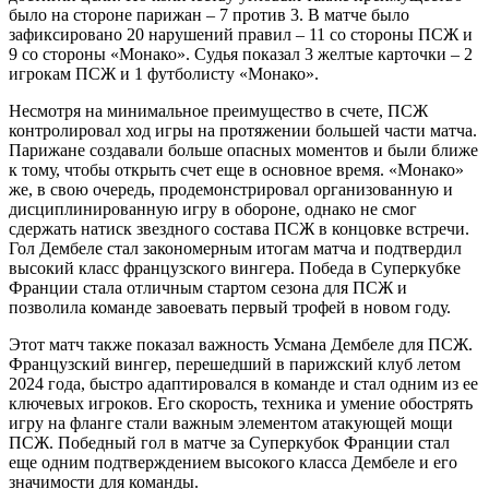
было на стороне парижан – 7 против 3. В матче было
зафиксировано 20 нарушений правил – 11 со стороны ПСЖ и
9 со стороны «Монако». Судья показал 3 желтые карточки – 2
игрокам ПСЖ и 1 футболисту «Монако».
Несмотря на минимальное преимущество в счете, ПСЖ
контролировал ход игры на протяжении большей части матча.
Парижане создавали больше опасных моментов и были ближе
к тому, чтобы открыть счет еще в основное время. «Монако»
же, в свою очередь, продемонстрировал организованную и
дисциплинированную игру в обороне, однако не смог
сдержать натиск звездного состава ПСЖ в концовке встречи.
Гол Дембеле стал закономерным итогам матча и подтвердил
высокий класс французского вингера. Победа в Суперкубке
Франции стала отличным стартом сезона для ПСЖ и
позволила команде завоевать первый трофей в новом году.
Этот матч также показал важность Усмана Дембеле для ПСЖ.
Французский вингер, перешедший в парижский клуб летом
2024 года, быстро адаптировался в команде и стал одним из ее
ключевых игроков. Его скорость, техника и умение обострять
игру на фланге стали важным элементом атакующей мощи
ПСЖ. Победный гол в матче за Суперкубок Франции стал
еще одним подтверждением высокого класса Дембеле и его
значимости для команды.