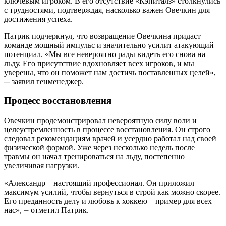
ключевым игроком. В его отсутствие «Кэпиталз» столкнулись
с трудностями, подтверждая, насколько важен Овечкин для
достижения успеха.
Патрик подчеркнул, что возвращение Овечкина придаст
команде мощный импульс и значительно усилит атакующий
потенциал. «Мы все невероятно рады видеть его снова на
льду. Его присутствие вдохновляет всех игроков, и мы
уверены, что он поможет нам достичь поставленных целей»,
─ заявил генменеджер.
Процесс восстановления
Овечкин продемонстрировал невероятную силу воли и
целеустремленность в процессе восстановления. Он строго
следовал рекомендациям врачей и усердно работал над своей
физической формой. Уже через несколько недель после
травмы он начал тренироваться на льду, постепенно
увеличивая нагрузки.
«Александр – настоящий профессионал. Он приложил
максимум усилий, чтобы вернуться в строй как можно скорее.
Его преданность делу и любовь к хоккею – пример для всех
нас», ⏤ отметил Патрик.