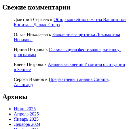
Свежие комментарии
Дмитрий Сергеев
к
Обзор хоккейного матча Вашингтон
Кэпиталз Даллас Старз
Ольга Николаева
к
Заявление защитника Локомотива
Ненахова
Ирина Петрова
к
Главная сцена фестиваля яркие шоу-
программы
Елена Петрова
к
Анализ заявления Игонина о ситуации
в Зените
Сергей Иванов
к
Предматчевый анализ Сибирь,
Авангард
Архивы
Июнь 2025
Апрель 2025
Январь 2025
Декабрь 2024