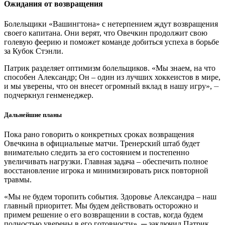
Ожидания от возвращения
Болельщики «Вашингтона» с нетерпением ждут возвращения
своего капитана. Они верят, что Овечкин продолжит свою
голевую феерию и поможет команде добиться успеха в борьбе
за Кубок Стэнли.
Патрик разделяет оптимизм болельщиков. «Мы знаем, на что
способен Александр; Он – один из лучших хоккеистов в мире,
и мы уверены, что он внесет огромный вклад в нашу игру», ⏤
подчеркнул генменеджер.
Дальнейшие планы
Пока рано говорить о конкретных сроках возвращения
Овечкина в официальные матчи. Тренерский штаб будет
внимательно следить за его состоянием и постепенно
увеличивать нагрузки. Главная задача – обеспечить полное
восстановление игрока и минимизировать риск повторной
травмы.
«Мы не будем торопить события. Здоровье Александра – наш
главный приоритет. Мы будем действовать осторожно и
примем решение о его возвращении в состав, когда будем
полностью уверены в его готовности», ─ заключил Патрик.