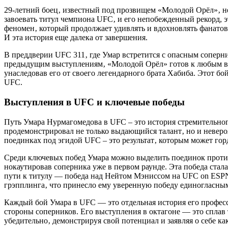
29-летний боец‚ известный под прозвищем «Молодой Орёл»‚ не
завоевать титул чемпиона UFC‚ и его непобежденный рекорд, э
феномен‚ который продолжает удивлять и вдохновлять фанатов 
И эта история еще далека от завершения.
В преддверии UFC 311‚ где Умар встретится с опасным соперн
предыдущим выступлениям‚ «Молодой Орёл» готов к любым вызо
унаследовав его от своего легендарного брата Хабиба. Этот бо
UFC.
Выступления в UFC и ключевые победы
Путь Умара Нурмагомедова в UFC – это история стремительно
продемонстрировал не только выдающийся талант‚ но и неверо
поединках под эгидой UFC – это результат‚ которым может гор
Среди ключевых побед Умара можно выделить поединок против
нокаутировав соперника уже в первом раунде. Эта победа ста
пути к титулу — победа над Нейтом Мэниссом на UFC on ESPN
грэпплинга‚ что принесло ему уверенную победу единогласны
Каждый бой Умара в UFC — это отдельная история его професс
стороны соперников. Его выступления в октагоне — это сплав 
убедительно‚ демонстрируя свой потенциал и заявляя о себе к