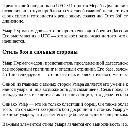
Предстоящий поединок на UFC 311 против Мераба Двалишвили 
позволит вплотную приблизиться к своей главной цели, стать 
своих силах и готовности к решающему сражению. Этот бой ст
дивизионе.
Умар Нурмагомедов — это не просто еще один боец из Дагеста
Его выступления в UFC — это яркое подтверждение того‚ что он
начинается.
Стиль боя и сильные стороны
Умар Нурмагомедов‚ представитель прославленной дагестанск
разнообразный грэпплинг и опасный стрикинг. Его база‚ залож
45-1 по тейкдаунам — это показатель исключительного мастерст
Одной из главных сильных сторон Умара является его умение к
нанося удары и ища возможность для сабмишена. Семь побед 
тейкдауны как из клинча‚ так и на дистанции‚ что делает его 
Однако Умар — это не только блестящий борец. Он также облад
того‚ что он может завершить бой досрочно и в стойке. Умар 
техники ударов‚ что делает его еще более опасным соперником.
Важным элементом стиля Умара является его выносливость и х