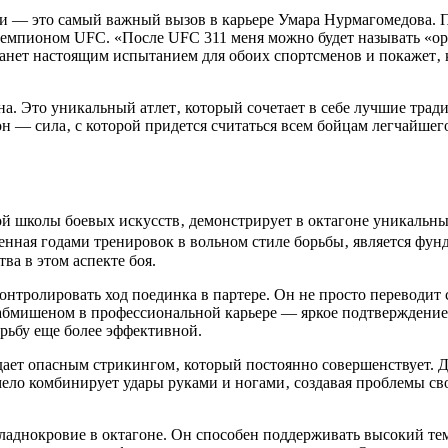
— это самый важный вызов в карьере Умара Нурмагомедова. По
чемпионом UFC. «После UFC 311 меня можно будет называть «орёл
анет настоящим испытанием для обоих спортсменов и покажет‚ к
на. Это уникальный атлет‚ который сочетает в себе лучшие тр
 — сила‚ с которой придется считаться всем бойцам легчайшего 
ой школы боевых искусств‚ демонстрирует в октагоне уникальн
енная годами тренировок в вольном стиле борьбы‚ является фунд
ва в этом аспекте боя.
онтролировать ход поединка в партере. Он не просто переводит 
сабмишеном в профессиональной карьере — яркое подтверждение 
борьбу еще более эффективной.
ает опасным стрикингом‚ который постоянно совершенствует. Дв
умело комбинирует удары руками и ногами‚ создавая проблемы с
ладнокровие в октагоне. Он способен поддерживать высокий тем