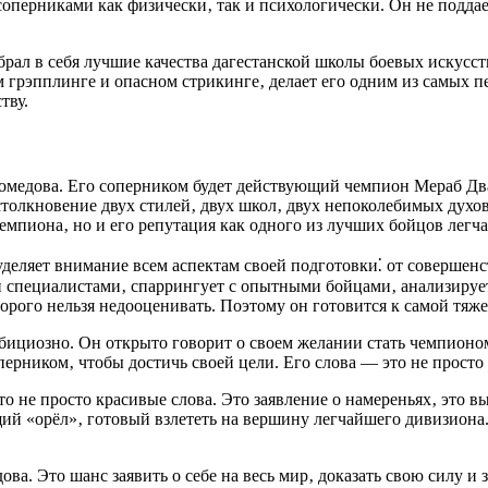
соперниками как физически‚ так и психологически. Он не поддае
рал в себя лучшие качества дагестанской школы боевых искусс
грэпплинге и опасном стрикинге‚ делает его одним из самых п
тву.
гомедова. Его соперником будет действующий чемпион Мераб Дв
столкновение двух стилей‚ двух школ‚ двух непоколебимых духо
чемпиона‚ но и его репутация как одного из лучших бойцов легча
деляет внимание всем аспектам своей подготовки⁚ от совершенс
 специалистами‚ спаррингует с опытными бойцами‚ анализирует
рого нельзя недооценивать. Поэтому он готовится к самой тяжел
бициозно. Он открыто говорит о своем желании стать чемпионом 
перником‚ чтобы достичь своей цели. Его слова — это не просто
о не просто красивые слова. Это заявление о намереньях‚ это в
ящий «орёл»‚ готовый взлететь на вершину легчайшего дивизион
а. Это шанс заявить о себе на весь мир‚ доказать свою силу и з