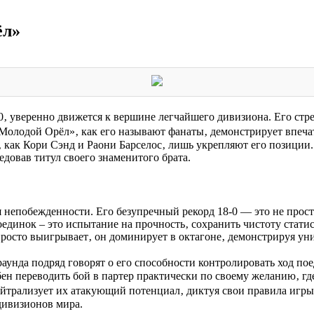
ёл»
 уверенно движется к вершине легчайшего дивизиона. Его стре
 «Молодой Орёл»‚ как его называют фанаты‚ демонстрирует впеч
 как Кори Сэнд и Раони Барселос‚ лишь укрепляют его позиции.
едовав титул своего знаменитого брата.
 непобежденности. Его безупречный рекорд 18-0 — это не просто
единок – это испытание на прочность‚ сохранить чистоту стат
росто выигрывает‚ он доминирует в октагоне‚ демонстрируя унив
нда подряд говорят о его способности контролировать ход поеди
ен переводить бой в партер практически по своему желанию‚ гд
ейтрализует их атакующий потенциал‚ диктуя свои правила игры
дивизионов мира.