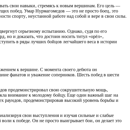
вать свои навыки‚ стремясь к новым вершинам. Его цель —
дущих побед. Умар Нурмагомедов — это не просто боец‚ это
сти спорту‚ неустанной работе над собой и вере в свои силы.
вергнут серьезному испытанию. Однако‚ судя по его
 но и доказать‚ что достоин носить титул «орёл»‚
 вступить в ряды лучших бойцов легчайшего веса в истории
жением к вершине. С момента своего дебюта он
ание фанатов и уважение соперников. Шесть побед в шести
медов продемонстрировал свою сокрушительную мощь‚
лекла внимание к молодому бойцу. Еще один важный шаг на
ех раундов‚ продемонстрировав высокий уровень борьбы и
анализируя свои выступления и изучая сильные и слабые
 воли к победе. Он не просто выигрывает бои‚ он делает это