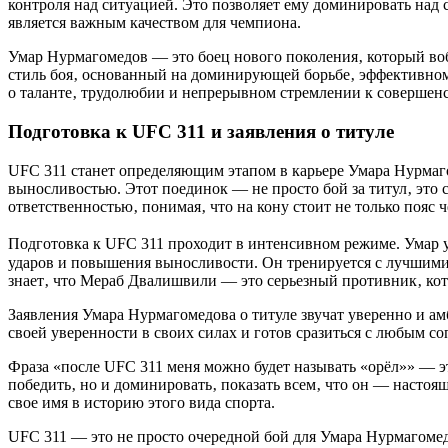
контроля над ситуацией. Это позволяет ему доминировать над 
является важным качеством для чемпиона.
Умар Нурмагомедов — это боец нового поколения‚ который воб
стиль боя‚ основанный на доминирующей борьбе‚ эффективном 
о таланте‚ трудолюбии и непрерывном стремлении к совершенс
Подготовка к UFC 311 и заявления о титуле
UFC 311 станет определяющим этапом в карьере Умара Нурма
выносливостью. Этот поединок — не просто бой за титул‚ это 
ответственностью‚ понимая‚ что на кону стоит не только пояс 
Подготовка к UFC 311 проходит в интенсивном режиме. Умар у
ударов и повышения выносливости. Он тренируется с лучшими
знает‚ что Мераб Двалишвили — это серьезный противник‚ кото
Заявления Умара Нурмагомедова о титуле звучат уверенно и ам
своей уверенности в своих силах и готов сразиться с любым со
Фраза «после UFC 311 меня можно будет называть «орёл»» — эт
победить‚ но и доминировать‚ показать всем‚ что он — насто
свое имя в историю этого вида спорта.
UFC 311 — это не просто очередной бой для Умара Нурмагомедов