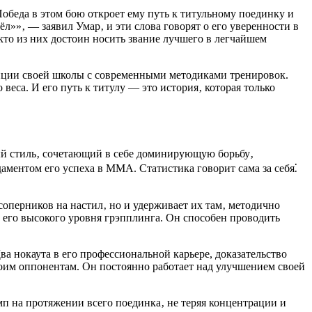
беда в этом бою откроет ему путь к титульному поединку и
»»‚ — заявил Умар‚ и эти слова говорят о его уверенности в
то из них достоин носить звание лучшего в легчайшем
адиции своей школы с современными методиками тренировок.
веса. И его путь к титулу — это история‚ которая только
ый стиль‚ сочетающий в себе доминирующую борьбу‚
аментом его успеха в ММА. Статистика говорит сама за себя⁚
соперников на настил‚ но и удерживает их там‚ методично
его высокого уровня грэпплинга. Он способен проводить
а нокаута в его профессиональной карьере, доказательство
воим оппонентам. Он постоянно работает над улучшением своей
п на протяжении всего поединка‚ не теряя концентрации и