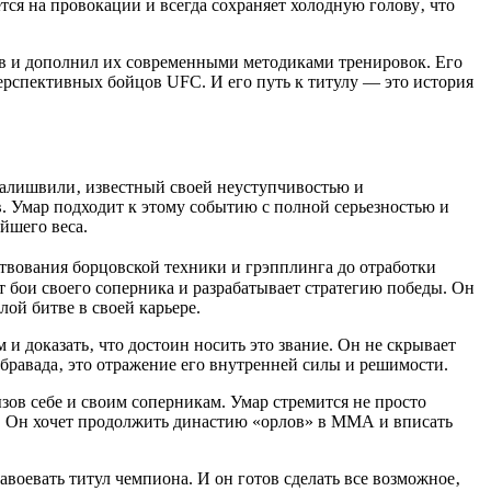
тся на провокации и всегда сохраняет холодную голову‚ что
тв и дополнил их современными методиками тренировок. Его
ерспективных бойцов UFC. И его путь к титулу — это история
алишвили‚ известный своей неуступчивостью и
в. Умар подходит к этому событию с полной серьезностью и
йшего веса.
твования борцовской техники и грэпплинга до отработки
 бои своего соперника и разрабатывает стратегию победы. Он
ой битве в своей карьере.
и доказать‚ что достоин носить это звание. Он не скрывает
 бравада‚ это отражение его внутренней силы и решимости.
ызов себе и своим соперникам. Умар стремится не просто
а. Он хочет продолжить династию «орлов» в ММА и вписать
авоевать титул чемпиона. И он готов сделать все возможное‚