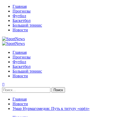
Перейти
Главная
к
Прогнозы
содержимому
Футбол
Баскетбол
Большой теннис
Новости
Primary
Menu
Главная
Прогнозы
Футбол
Баскетбол
Большой теннис
Новости
Найти:
Главная
Новости
Умар Нурмагомедов: Путь к титулу «орёл»