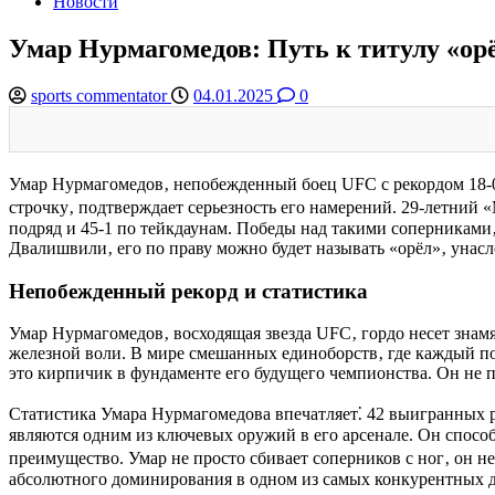
Новости
Умар Нурмагомедов: Путь к титулу «ор
sports commentator
04.01.2025
0
Умар Нурмагомедов‚ непобежденный боец UFC с рекордом 18-0‚
строчку‚ подтверждает серьезность его намерений. 29-летний
подряд и 45-1 по тейкдаунам. Победы над такими соперниками‚
Двалишвили‚ его по праву можно будет называть «орёл»‚ унасл
Непобежденный рекорд и статистика
Умар Нурмагомедов‚ восходящая звезда UFC‚ гордо несет знамя
железной воли. В мире смешанных единоборств‚ где каждый по
это кирпичик в фундаменте его будущего чемпионства. Он не п
Статистика Умара Нурмагомедова впечатляет⁚ 42 выигранных рау
являются одним из ключевых оружий в его арсенале. Он способ
преимущество. Умар не просто сбивает соперников с ног‚ он н
абсолютного доминирования в одном из самых конкурентных 