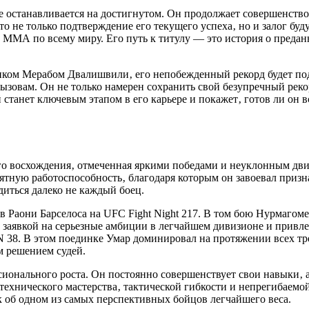
 останавливается на достигнутом. Он продолжает совершенство
то не только подтверждение его текущего успеха‚ но и залог бу
ММА по всему миру. Его путь к титулу — это история о преданно
иком Мерабом Двалишвили‚ его непобежденный рекорд будет под
вам. Он не только намерен сохранить свой безупречный рекорд‚
й станет ключевым этапом в его карьере и покажет‚ готов ли он
го восхождения‚ отмеченная яркими победами и неуклонным дви
ятную работоспособность‚ благодаря которым он завоевал призн
диться далеко не каждый боец.
 Раони Барселоса на UFC Fight Night 217. В том бою Нурмаго
ла заявкой на серьезные амбиции в легчайшем дивизионе и прив
 38. В этом поединке Умар доминировал на протяжении всех тр
м решением судей.
ионального роста. Он постоянно совершенствует свои навыки‚ 
технического мастерства‚ тактической гибкости и непрегибаемой
ак об одном из самых перспективных бойцов легчайшего веса.