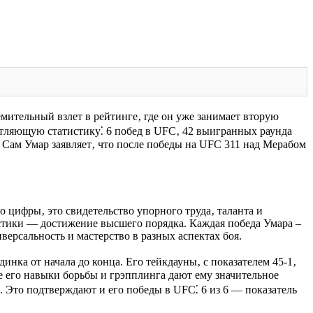
мительный взлет в рейтинге‚ где он уже занимает вторую
атляющую статистику⁚ 6 побед в UFC‚ 42 выигранных раунда
 Сам Умар заявляет‚ что после победы на UFC 311 над Мерабом
 цифры‚ это свидетельство упорного труда‚ таланта и
истики — достижение высшего порядка. Каждая победа Умара –
ерсальность и мастерство в разных аспектах боя.
нка от начала до конца. Его тейкдауны‚ с показателем 45-1‚
е его навыки борьбы и грэпплинга дают ему значительное
. Это подтверждают и его победы в UFC⁚ 6 из 6 — показатель