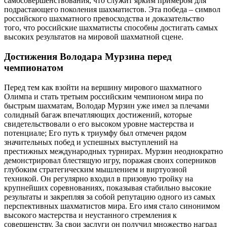
самосовершенствования, что служит ярким примером для
подрастающего поколения шахматистов. Эта победа – символ
российского шахматного превосходства и доказательство
того, что российские шахматисты способны достигать самых
высоких результатов на мировой шахматной сцене.
Достижения Володара Мурзина перед
чемпионатом
Перед тем как взойти на вершину мирового шахматного
Олимпа и стать третьим российским чемпионом мира по
быстрым шахматам, Володар Мурзин уже имел за плечами
солидный багаж впечатляющих достижений, которые
свидетельствовали о его высоком уровне мастерства и
потенциале; Его путь к триумфу был отмечен рядом
значительных побед и успешных выступлений на
престижных международных турнирах. Мурзин неоднократно
демонстрировал блестящую игру, поражая своих соперников
глубоким стратегическим мышлением и виртуозной
техникой. Он регулярно входил в призовую тройку на
крупнейших соревнованиях, показывая стабильно высокие
результаты и закрепляя за собой репутацию одного из самых
перспективных шахматистов мира. Его имя стало синонимом
высокого мастерства и неустанного стремления к
совершенству. За свои заслуги он получил множество наград