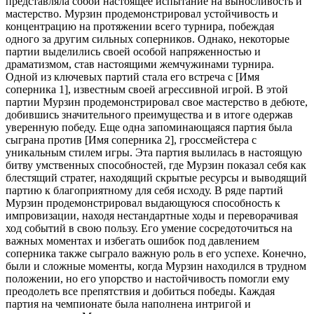
представляла собой настоящее испытание на выносливость и
мастерство. Мурзин продемонстрировал устойчивость и
концентрацию на протяжении всего турнира, побеждая
одного за другим сильных соперников. Однако, некоторые
партии выделились своей особой напряженностью и
драматизмом, став настоящими жемчужинами турнира.
Одной из ключевых партий стала его встреча с [Имя
соперника 1], известным своей агрессивной игрой. В этой
партии Мурзин продемонстрировал свое мастерство в дебюте,
добившись значительного преимущества и в итоге одержав
уверенную победу. Еще одна запоминающаяся партия была
сыграна против [Имя соперника 2], гроссмейстера с
уникальным стилем игры. Эта партия вылилась в настоящую
битву умственных способностей, где Мурзин показал себя как
блестящий стратег, находящий скрытые ресурсы и выводящий
партию к благоприятному для себя исходу. В ряде партий
Мурзин продемонстрировал выдающуюся способность к
импровизации, находя нестандартные ходы и переворачивая
ход событий в свою пользу. Его умение сосредоточиться на
важных моментах и избегать ошибок под давлением
соперника также сыграло важную роль в его успехе. Конечно,
были и сложные моменты, когда Мурзин находился в трудном
положении, но его упорство и настойчивость помогли ему
преодолеть все препятствия и добиться победы. Каждая
партия на чемпионате была наполнена интригой и