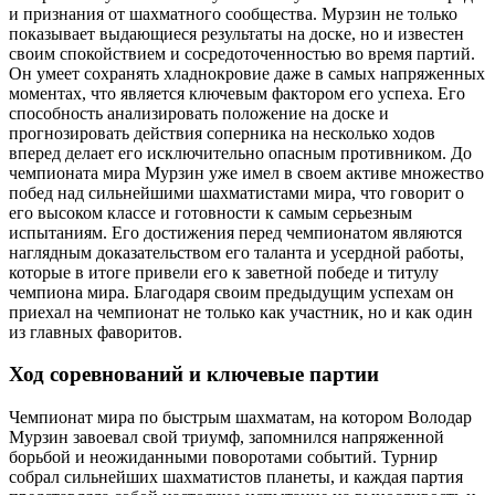
и признания от шахматного сообщества. Мурзин не только
показывает выдающиеся результаты на доске, но и известен
своим спокойствием и сосредоточенностью во время партий.
Он умеет сохранять хладнокровие даже в самых напряженных
моментах, что является ключевым фактором его успеха. Его
способность анализировать положение на доске и
прогнозировать действия соперника на несколько ходов
вперед делает его исключительно опасным противником. До
чемпионата мира Мурзин уже имел в своем активе множество
побед над сильнейшими шахматистами мира, что говорит о
его высоком классе и готовности к самым серьезным
испытаниям. Его достижения перед чемпионатом являются
наглядным доказательством его таланта и усердной работы,
которые в итоге привели его к заветной победе и титулу
чемпиона мира. Благодаря своим предыдущим успехам он
приехал на чемпионат не только как участник, но и как один
из главных фаворитов.
Ход соревнований и ключевые партии
Чемпионат мира по быстрым шахматам, на котором Володар
Мурзин завоевал свой триумф, запомнился напряженной
борьбой и неожиданными поворотами событий. Турнир
собрал сильнейших шахматистов планеты, и каждая партия