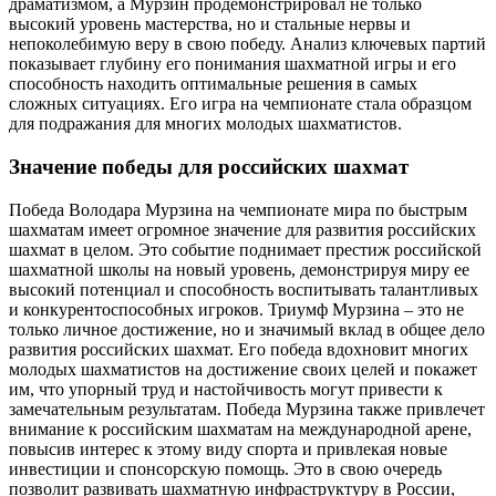
драматизмом, а Мурзин продемонстрировал не только
высокий уровень мастерства, но и стальные нервы и
непоколебимую веру в свою победу. Анализ ключевых партий
показывает глубину его понимания шахматной игры и его
способность находить оптимальные решения в самых
сложных ситуациях. Его игра на чемпионате стала образцом
для подражания для многих молодых шахматистов.
Значение победы для российских шахмат
Победа Володара Мурзина на чемпионате мира по быстрым
шахматам имеет огромное значение для развития российских
шахмат в целом. Это событие поднимает престиж российской
шахматной школы на новый уровень, демонстрируя миру ее
высокий потенциал и способность воспитывать талантливых
и конкурентоспособных игроков. Триумф Мурзина – это не
только личное достижение, но и значимый вклад в общее дело
развития российских шахмат. Его победа вдохновит многих
молодых шахматистов на достижение своих целей и покажет
им, что упорный труд и настойчивость могут привести к
замечательным результатам. Победа Мурзина также привлечет
внимание к российским шахматам на международной арене,
повысив интерес к этому виду спорта и привлекая новые
инвестиции и спонсорскую помощь. Это в свою очередь
позволит развивать шахматную инфраструктуру в России,