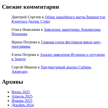
Свежие комментарии
Дмитрий Сергеев
к
Обзор хоккейного матча Вашингтон
Кэпиталз Даллас Старз
Ольга Николаева
к
Заявление защитника Локомотива
Ненахова
Ирина Петрова
к
Главная сцена фестиваля яркие шоу-
программы
Елена Петрова
к
Анализ заявления Игонина о ситуации
в Зените
Сергей Иванов
к
Предматчевый анализ Сибирь,
Авангард
Архивы
Июнь 2025
Апрель 2025
Январь 2025
Декабрь 2024