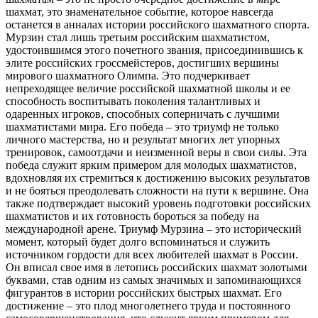
шахмат, это знаменательное событие, которое навсегда
останется в анналах истории российского шахматного спорта.
Мурзин стал лишь третьим российским шахматистом,
удостоившимся этого почетного звания, присоединившись к
элите российских гроссмейстеров, достигших вершины
мирового шахматного Олимпа. Это подчеркивает
непреходящее величие российской шахматной школы и ее
способность воспитывать поколения талантливых и
одаренных игроков, способных соперничать с лучшими
шахматистами мира. Его победа – это триумф не только
личного мастерства, но и результат многих лет упорных
тренировок, самоотдачи и неизменной веры в свои силы. Эта
победа служит ярким примером для молодых шахматистов,
вдохновляя их стремиться к достижению высоких результатов
и не бояться преодолевать сложности на пути к вершине. Она
также подтверждает высокий уровень подготовки российских
шахматистов и их готовность бороться за победу на
международной арене. Триумф Мурзина – это исторический
момент, который будет долго вспоминаться и служить
источником гордости для всех любителей шахмат в России.
Он вписал свое имя в летопись российских шахмат золотыми
буквами, став одним из самых значимых и запоминающихся
фигурантов в истории российских быстрых шахмат. Его
достижение – это плод многолетнего труда и постоянного