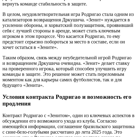
вернуть команде стабильность в защите.
В целом, неудовлетворительная игра Родригао стала одним из
катализаторов возвращения Дркушича. «Зенит» нуждается в
усилении обороны, и хорватский полузащитник, проявивший
себя с лучшей стороны в аренде, может стать ключевым
игроком в этом процессе. Что касается Родригао, то ему
предстоит серьезно побороться за место в составе, если он
хочет остаться в «Зените».
Таким образом, связь между неубедительной игрой Родригао
и возвращением Дркушича очевидна. «Зенит» делает ставку
на проверенного игрока, который способен улучшить игру
команды в защите. Это решение может стать переломным
моментом как для карьеры самих футболистов, так и для
будущего «Зенита».
Условия контракта Родригао и возможность его
продления
Контракт Родригао с «Зенитом», один из ключевых аспектов в
обсуждении его возможного ухода из клуба. Согласно
имеющейся информации, соглашение бразильского защитника
с сине-бело-голубыми рассчитано до лета 2025 года. Это