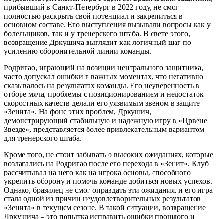
прибывший в Санкт-Петербург в 2022 году, не смог
полностью раскрыть свой потенциал и закрепиться в
основном составе. Его выступления вызывали вопросы как у
болельщиков, так и у тренерского штаба. В свете этого,
возвращение Дркушича выглядит как логичный шаг по
усилению оборонительной линии команды.
Родригао, играющий на позиции центрального защитника,
часто допускал ошибки в важных моментах, что негативно
сказывалось на результатах команды. Его неуверенность в
отборе мяча, проблемы с позиционированием и недостаток
скоростных качеств делали его уязвимым звеном в защите
«Зенита». На фоне этих проблем, Дркушич,
демонстрирующий стабильную и надежную игру в «Црвене
Звезде», представляется более привлекательным вариантом
для тренерского штаба.
Кроме того, не стоит забывать о высоких ожиданиях, которые
возлагались на Родригао после его перехода в «Зенит». Клуб
рассчитывал на него как на игрока основы, способного
укрепить оборону и помочь команде добиться новых успехов.
Однако, бразилец не смог оправдать эти ожидания, и его игра
стала одной из причин неудовлетворительных результатов
«Зенита» в текущем сезоне. В такой ситуации, возвращение
Дркушича – это попытка исправить ошибки прошлого и