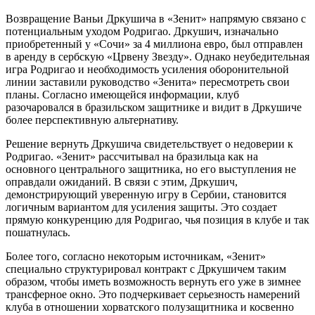
Возвращение Ваньи Дркушича в «Зенит» напрямую связано с
потенциальным уходом Родригао. Дркушич, изначально
приобретенный у «Сочи» за 4 миллиона евро, был отправлен
в аренду в сербскую «Црвену Звезду». Однако неубедительная
игра Родригао и необходимость усиления оборонительной
линии заставили руководство «Зенита» пересмотреть свои
планы. Согласно имеющейся информации, клуб
разочаровался в бразильском защитнике и видит в Дркушиче
более перспективную альтернативу.
Решение вернуть Дркушича свидетельствует о недоверии к
Родригао. «Зенит» рассчитывал на бразильца как на
основного центрального защитника, но его выступления не
оправдали ожиданий. В связи с этим, Дркушич,
демонстрирующий уверенную игру в Сербии, становится
логичным вариантом для усиления защиты. Это создает
прямую конкуренцию для Родригао, чья позиция в клубе и так
пошатнулась.
Более того, согласно некоторым источникам, «Зенит»
специально структурировал контракт с Дркушичем таким
образом, чтобы иметь возможность вернуть его уже в зимнее
трансферное окно. Это подчеркивает серьезность намерений
клуба в отношении хорватского полузащитника и косвенно