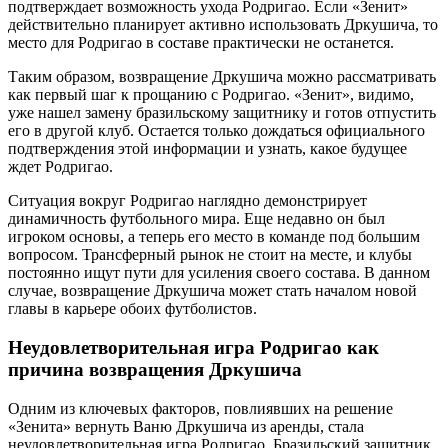
подтверждает возможность ухода Родригао. Если «Зенит»
действительно планирует активно использовать Дркушича, то
место для Родригао в составе практически не останется.
Таким образом, возвращение Дркушича можно рассматривать
как первый шаг к прощанию с Родригао. «Зенит», видимо,
уже нашел замену бразильскому защитнику и готов отпустить
его в другой клуб. Остается только дождаться официального
подтверждения этой информации и узнать, какое будущее
ждет Родригао.
Ситуация вокруг Родригао наглядно демонстрирует
динамичность футбольного мира. Еще недавно он был
игроком основы, а теперь его место в команде под большим
вопросом. Трансферный рынок не стоит на месте, и клубы
постоянно ищут пути для усиления своего состава. В данном
случае, возвращение Дркушича может стать началом новой
главы в карьере обоих футболистов.
Неудовлетворительная игра Родригао как
причина возвращения Дркушича
Одним из ключевых факторов, повлиявших на решение
«Зенита» вернуть Ваню Дркушича из аренды, стала
неудовлетворительная игра Родригао. Бразильский защитник,