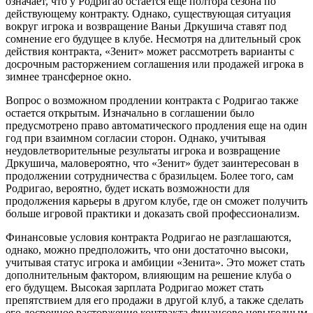
означает, что у Родригао остается еще полтора сезона по
действующему контракту. Однако, существующая ситуация
вокруг игрока и возвращение Ваньи Дркушича ставят под
сомнение его будущее в клубе. Несмотря на длительный срок
действия контракта, «Зенит» может рассмотреть варианты с
досрочным расторжением соглашения или продажей игрока в
зимнее трансферное окно.
Вопрос о возможном продлении контракта с Родригао также
остается открытым. Изначально в соглашении было
предусмотрено право автоматического продления еще на один
год при взаимном согласии сторон. Однако, учитывая
неудовлетворительные результаты игрока и возвращение
Дркушича, маловероятно, что «Зенит» будет заинтересован в
продолжении сотрудничества с бразильцем. Более того, сам
Родригао, вероятно, будет искать возможности для
продолжения карьеры в другом клубе, где он сможет получить
больше игровой практики и доказать свой профессионализм.
Финансовые условия контракта Родригао не разглашаются,
однако, можно предположить, что они достаточно высоки,
учитывая статус игрока и амбиции «Зенита». Это может стать
дополнительным фактором, влияющим на решение клуба о
его будущем. Высокая зарплата Родригао может стать
препятствием для его продажи в другой клуб, а также сделать
его досрочное расторжение контракта финансово невыгодным