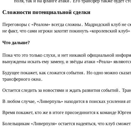
поля, так и на фланге атаки․ Его трансфер также будет 
Сложности потенциальной сделки
Переговоры с «Реалом» всегда сложны․ Мадридский клуб не ск
не факт, что сами игроки захотят покинуть «королевский клуб»
Что дальше?
Пока что это только слухи, и нет никакой официальной инфор
вынуждены искать ему замену, и звёзды атаки «Реала» являют
Будущее покажет, как сложатся события․ Но одно можно сказа
трансферного окна․
Остается следить за новостями и ждать развития событий․ Тр
В любом случае, «Ливерпуль» находится в поисках усиления а
Время покажет, кто же в итоге присоединится к команде Юрге
Болельщикам «Ливерпуля» остается надеяться, что клуб сможе