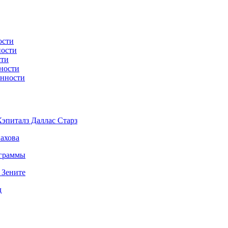
ости
ности
сти
ности
енности
эпиталз Даллас Старз
ахова
ограммы
 Зените
д