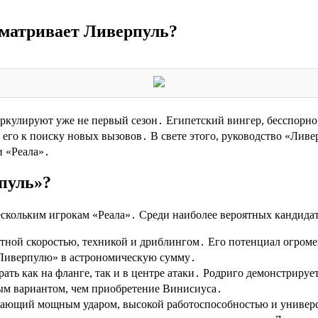
ссматривает Ливерпуль?
ркулируют уже не первый сезон․ Египетский вингер, бесспорно
 его к поиску новых вызовов․ В свете этого, руководство «Лив
и «Реала»․
пуль»?
ескольким игрокам «Реала»․ Среди наиболее вероятных кандида
тной скоростью, техникой и дриблингом․ Его потенциал огромен,
 «Ливерпулю» в астрономическую сумму․
ть как на фланге, так и в центре атаки․ Родриго демонстрируе
ым вариантом, чем приобретение Винисиуса․
ающий мощным ударом, высокой работоспособностью и универс