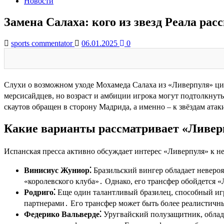
Новости
Замена Салаха: кого из звезд Реала ра
sports commentator
06.01.2025
0
Слухи о возможном уходе Мохамеда Салаха из «Ливерпуля» ци
мерсисайдцев, но возраст и амбиции игрока могут подтолкнуть
скаутов обращен в сторону Мадрида, а именно – к звёздам атак
Какие варианты рассматривает «Ливер
Испанская пресса активно обсуждает интерес «Ливерпуля» к н
Винисиус Жуниор⁚
Бразильский вингер обладает невероя
«королевского клуба»․ Однако, его трансфер обойдется
Родриго⁚
Еще один талантливый бразилец, способный игра
партнерами․ Его трансфер может быть более реалистичн
Федерико Вальверде⁚
Уругвайский полузащитник, облад