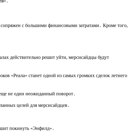
ля»․
т сопряжен с большими финансовыми затратами․ Кроме того,
алах действительно решит уйти, мерсисайдцы будут
оков «Реала» станет одной из самых громких сделок летнего
т еще не один неожиданный поворот․
еланных целей для мерсисайдцев․
решит покинуть «Энфилд»․