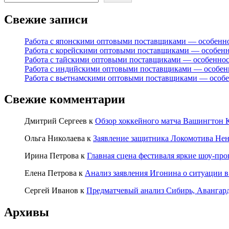
Свежие записи
Работа с японскими оптовыми поставщиками — особенн
Работа с корейскими оптовыми поставщиками — особен
Работа с тайскими оптовыми поставщиками — особенно
Работа с индийскими оптовыми поставщиками — особен
Работа с вьетнамскими оптовыми поставщиками — особ
Свежие комментарии
Дмитрий Сергеев
к
Обзор хоккейного матча Вашингтон К
Ольга Николаева
к
Заявление защитника Локомотива Нен
Ирина Петрова
к
Главная сцена фестиваля яркие шоу-пр
Елена Петрова
к
Анализ заявления Игонина о ситуации в
Сергей Иванов
к
Предматчевый анализ Сибирь, Авангар
Архивы