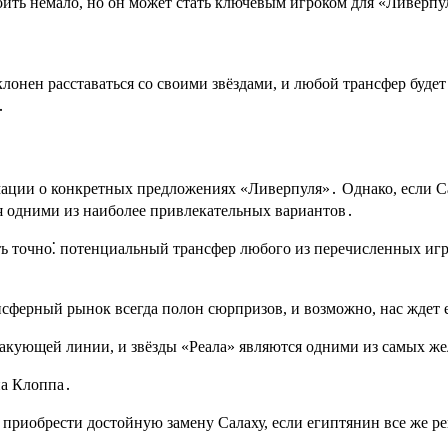
стоить немало, но он может стать ключевым игроком для «Ливерпу
лонен расставаться со своими звёздами, и любой трансфер буде
․
мации о конкретных предложениях «Ливерпуля»․ Однако, если С
ся одними из наиболее привлекательных вариантов․
ть точно⁚ потенциальный трансфер любого из перечисленных игр
ансферный рынок всегда полон сюрпризов, и возможно, нас жде
такующей линии, и звёзды «Реала» являются одними из самых ж
на Клоппа․
т приобрести достойную замену Салаху, если египтянин все же 