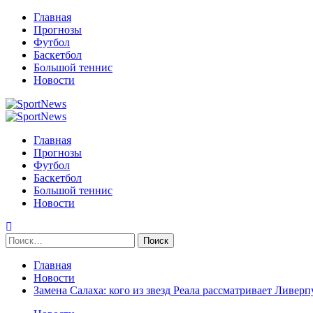
Перейти
Главная
к
Прогнозы
содержимому
Футбол
Баскетбол
Большой теннис
Новости
Primary
Menu
Главная
Прогнозы
Футбол
Баскетбол
Большой теннис
Новости
Найти:
Главная
Новости
Замена Салаха: кого из звезд Реала рассматривает Ливерп