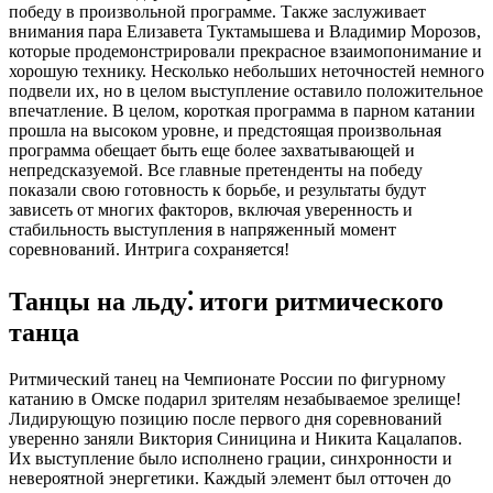
победу в произвольной программе. Также заслуживает
внимания пара Елизавета Туктамышева и Владимир Морозов,
которые продемонстрировали прекрасное взаимопонимание и
хорошую технику. Несколько небольших неточностей немного
подвели их, но в целом выступление оставило положительное
впечатление. В целом, короткая программа в парном катании
прошла на высоком уровне, и предстоящая произвольная
программа обещает быть еще более захватывающей и
непредсказуемой. Все главные претенденты на победу
показали свою готовность к борьбе, и результаты будут
зависеть от многих факторов, включая уверенность и
стабильность выступления в напряженный момент
соревнований. Интрига сохраняется!
Танцы на льду⁚ итоги ритмического
танца
Ритмический танец на Чемпионате России по фигурному
катанию в Омске подарил зрителям незабываемое зрелище!
Лидирующую позицию после первого дня соревнований
уверенно заняли Виктория Синицина и Никита Кацалапов.
Их выступление было исполнено грации, синхронности и
невероятной энергетики. Каждый элемент был отточен до