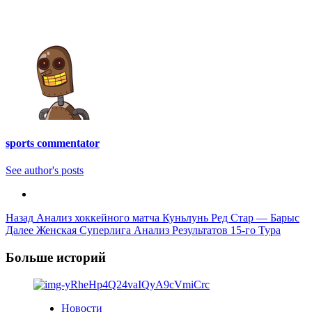
sports commentator
See author's posts
Post
Назад
Анализ хоккейного матча Куньлунь Ред Стар — Барыс
Далее
Женская Суперлига Анализ Результатов 15-го Тура
Navigation
Больше историй
Новости