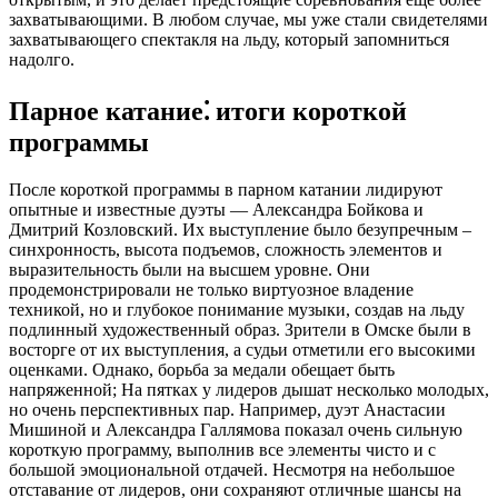
захватывающими. В любом случае, мы уже стали свидетелями
захватывающего спектакля на льду, который запомниться
надолго.
Парное катание⁚ итоги короткой
программы
После короткой программы в парном катании лидируют
опытные и известные дуэты — Александра Бойкова и
Дмитрий Козловский. Их выступление было безупречным –
синхронность, высота подъемов, сложность элементов и
выразительность были на высшем уровне. Они
продемонстрировали не только виртуозное владение
техникой, но и глубокое понимание музыки, создав на льду
подлинный художественный образ. Зрители в Омске были в
восторге от их выступления, а судьи отметили его высокими
оценками. Однако, борьба за медали обещает быть
напряженной; На пятках у лидеров дышат несколько молодых,
но очень перспективных пар. Например, дуэт Анастасии
Мишиной и Александра Галлямова показал очень сильную
короткую программу, выполнив все элементы чисто и с
большой эмоциональной отдачей. Несмотря на небольшое
отставание от лидеров, они сохраняют отличные шансы на