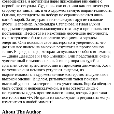
совершенства, а артистизм пары приковывал внимание с
первой же секунды. Судьи высоко оценили как техническую
сторону их танца, так и его художественную выразительность.
Однако, претенденты на победу не ограничиваются лишь
одной парой. За лидерами тесно следуют другие сильные
дуэты. Например, Александра Степанова и Иван Букин
продемонстрировали выдающуюся технику и оригинальность
постановки. Несмотря на некоторые небольшие неточности,
их выступление было наполнено эмоциями и зарядом
энергии. Они показали свое мастерство и уверенность, что
дает им все шансы на высокие результаты в произвольном
танце. Еще одна пара, которая заслуживает особого внимания,
— Диана Давыдова и Глеб Смолкин. Они представили очень
чувственный и эмоциональный танец, поразив судей и
зрителей своей артистичностью и гармонией движений. Хотя
по технике они немного уступают лидерам, их
выразительность и художественное мастерство заслуживают
высокой оценки. В целом, ритмический танец показал
высокий уровень мастерства всех участников. Борьба обещает
быть острой и непредсказуемой, и нам остается лишь с
нетерпением ждать произвольного танца, который расставит
все точки над «i». Интрига на максимуме, и результаты могут
измениться в любой момент!
About The Author