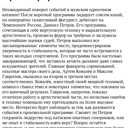
Неожиданный поворот событий в мужском одиночном
катании! После короткой программы лидирует совсем юный,
но невероятно талантливый фигурист, дебютант на
Чемпионате России, Даниил Петров. Его программа,
сочетающая в себе виртуозную технику и выразительную
артистичность, произвела фурор на трибунах и заслужила
высочайшие оценки судей. Петров выполнил все
запланированные элементы чисто, продемонстрировав
уверенность и стабильность, которые не часто встречаются у
таких молодых спортсменов. Его программа была настолько
завораживающей, что заставила затаить дыхание даже самых
искушенных зрителей. Главные фавориты соревнований,
опытные мастера своего дела, Артем Ковалёв и Максим
Гаврилов, оказались на втором и третьем местах
соответственно. Ковалёв, известный своей мощной техникой,
немного сбавил темп в некоторых элементах, что повлияло на
его конечный результат. Гаврилов, напротив, показал
отличную работу в артистической части, но несколько ошибок
в технике помешали ему претендовать на более высокое
место. Интересно будет наблюдать за тем, как разовьются
события в произвольной программе. Сможет ли Петров
сохранить лидерство под натиском опытных соперников, или
же опыт и стабильность взять верх? Вопрос остаётся
открытым, и это делает предстоящие соревнования еще более