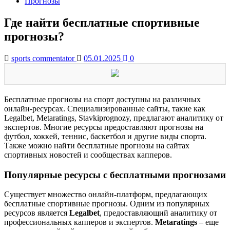
Прогнозы
Где найти бесплатные спортивные
прогнозы?
sports commentator
05.01.2025
0
Бесплатные прогнозы на спорт доступны на различных
онлайн-ресурсах. Специализированные сайты, такие как
Legalbet, Metaratings, Stavkiprognozy, предлагают аналитику от
экспертов. Многие ресурсы предоставляют прогнозы на
футбол, хоккей, теннис, баскетбол и другие виды спорта.
Также можно найти бесплатные прогнозы на сайтах
спортивных новостей и сообществах капперов.
Популярные ресурсы с бесплатными прогнозами
Существует множество онлайн-платформ, предлагающих
бесплатные спортивные прогнозы. Одним из популярных
ресурсов является
Legalbet
, предоставляющий аналитику от
профессиональных капперов и экспертов.
Metaratings
– еще