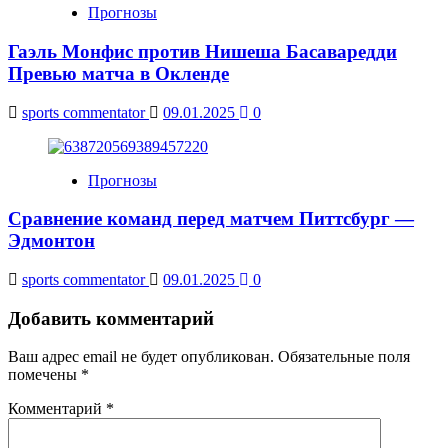
Прогнозы
Гаэль Монфис против Нишеша Басаваредди
Превью матча в Окленде
sports commentator
09.01.2025
0
Прогнозы
Сравнение команд перед матчем Питтсбург —
Эдмонтон
sports commentator
09.01.2025
0
Добавить комментарий
Ваш адрес email не будет опубликован.
Обязательные поля
помечены
*
Комментарий
*