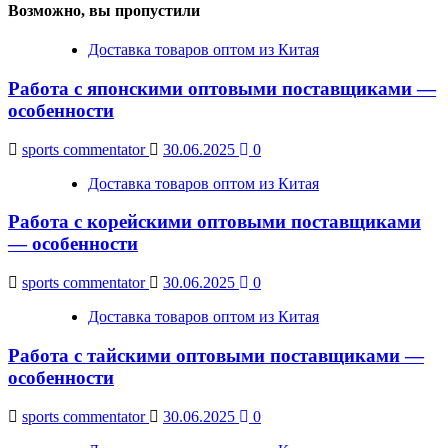
Возможно, вы пропустили
Доставка товаров оптом из Китая
Работа с японскими оптовыми поставщиками —
особенности
sports commentator
30.06.2025
0
Доставка товаров оптом из Китая
Работа с корейскими оптовыми поставщиками
— особенности
sports commentator
30.06.2025
0
Доставка товаров оптом из Китая
Работа с тайскими оптовыми поставщиками —
особенности
sports commentator
30.06.2025
0