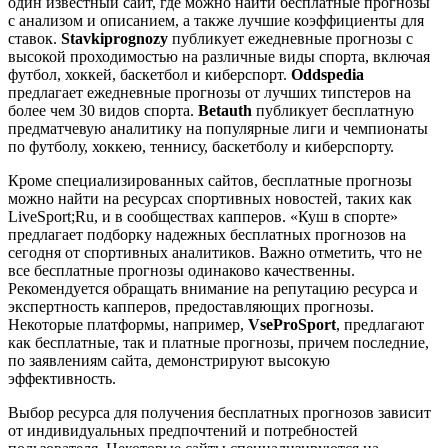
один известный сайт, где можно найти бесплатные прогнозы
с анализом и описанием, а также лучшие коэффициенты для
ставок.
Stavkiprognozy
публикует ежедневные прогнозы с
высокой проходимостью на различные виды спорта, включая
футбол, хоккей, баскетбол и киберспорт.
Oddspedia
предлагает ежедневные прогнозы от лучших типстеров на
более чем 30 видов спорта.
Betauth
публикует бесплатную
предматчевую аналитику на популярные лиги и чемпионаты
по футболу, хоккею, теннису, баскетболу и киберспорту.
Кроме специализированных сайтов, бесплатные прогнозы
можно найти на ресурсах спортивных новостей, таких как
LiveSport;Ru, и в сообществах капперов. «Куш в спорте»
предлагает подборку надежных бесплатных прогнозов на
сегодня от спортивных аналитиков. Важно отметить, что не
все бесплатные прогнозы одинаково качественны.
Рекомендуется обращать внимание на репутацию ресурса и
экспертность капперов, предоставляющих прогнозы.
Некоторые платформы, например,
VseProSport
, предлагают
как бесплатные, так и платные прогнозы, причем последние,
по заявлениям сайта, демонстрируют высокую
эффективность.
Выбор ресурса для получения бесплатных прогнозов зависит
от индивидуальных предпочтений и потребностей