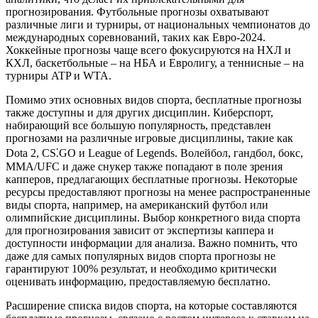
прогнозирования. Футбольные прогнозы охватывают
различные лиги и турниры, от национальных чемпионатов до
международных соревнований, таких как Евро-2024.
Хоккейные прогнозы чаще всего фокусируются на НХЛ и
КХЛ, баскетбольные – на НБА и Евролигу, а теннисные – на
турниры ATP и WTA.
Помимо этих основных видов спорта, бесплатные прогнозы
также доступны и для других дисциплин. Киберспорт,
набирающий все большую популярность, представлен
прогнозами на различные игровые дисциплины, такие как
Dota 2, CS⁚GO и League of Legends. Волейбол, гандбол, бокс,
MMA/UFC и даже снукер также попадают в поле зрения
капперов, предлагающих бесплатные прогнозы. Некоторые
ресурсы предоставляют прогнозы на менее распространенные
виды спорта, например, на американский футбол или
олимпийские дисциплины. Выбор конкретного вида спорта
для прогнозирования зависит от экспертизы каппера и
доступности информации для анализа. Важно помнить, что
даже для самых популярных видов спорта прогнозы не
гарантируют 100% результат, и необходимо критически
оценивать информацию, предоставляемую бесплатно.
Расширение списка видов спорта, на которые составляются