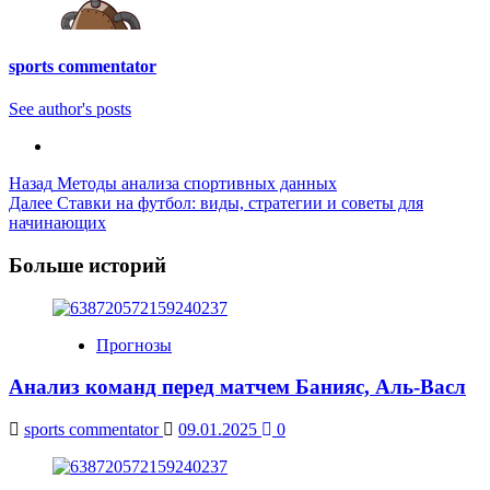
sports commentator
See author's posts
Post
Назад
Методы анализа спортивных данных
Далее
Ставки на футбол: виды, стратегии и советы для
Navigation
начинающих
Больше историй
Прогнозы
Анализ команд перед матчем Банияс, Аль-Васл
sports commentator
09.01.2025
0