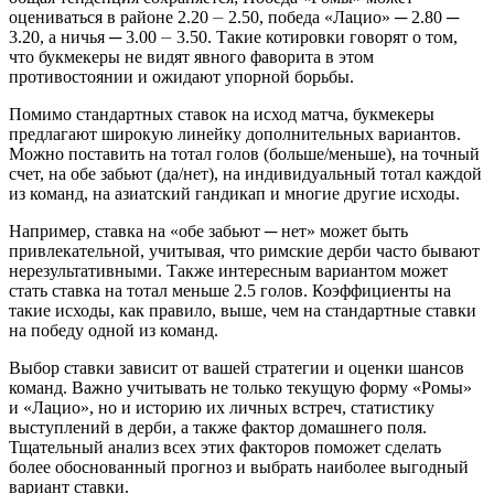
оцениваться в районе 2.20 ⏤ 2.50, победа «Лацио» ─ 2.80 ─
3.20, а ничья ─ 3.00 ⏤ 3.50. Такие котировки говорят о том,
что букмекеры не видят явного фаворита в этом
противостоянии и ожидают упорной борьбы.
Помимо стандартных ставок на исход матча, букмекеры
предлагают широкую линейку дополнительных вариантов.
Можно поставить на тотал голов (больше/меньше), на точный
счет, на обе забьют (да/нет), на индивидуальный тотал каждой
из команд, на азиатский гандикап и многие другие исходы.
Например, ставка на «обе забьют ─ нет» может быть
привлекательной, учитывая, что римские дерби часто бывают
нерезультативными. Также интересным вариантом может
стать ставка на тотал меньше 2.5 голов. Коэффициенты на
такие исходы, как правило, выше, чем на стандартные ставки
на победу одной из команд.
Выбор ставки зависит от вашей стратегии и оценки шансов
команд. Важно учитывать не только текущую форму «Ромы»
и «Лацио», но и историю их личных встреч, статистику
выступлений в дерби, а также фактор домашнего поля.
Тщательный анализ всех этих факторов поможет сделать
более обоснованный прогноз и выбрать наиболее выгодный
вариант ставки.