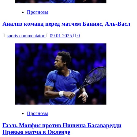
Прогнозы
Анализ команд перед матчем Банияс, Аль-Васл
sports commentator
09.01.2025
0
Прогнозы
Гаэль Монфис против Нишеша Басаваредди
Превью матча в Окленде