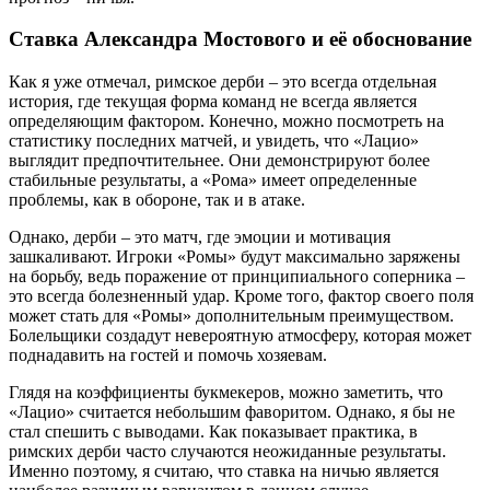
Ставка Александра Мостового и её обоснование
Как я уже отмечал, римское дерби – это всегда отдельная
история, где текущая форма команд не всегда является
определяющим фактором. Конечно, можно посмотреть на
статистику последних матчей, и увидеть, что «Лацио»
выглядит предпочтительнее. Они демонстрируют более
стабильные результаты, а «Рома» имеет определенные
проблемы, как в обороне, так и в атаке.
Однако, дерби – это матч, где эмоции и мотивация
зашкаливают. Игроки «Ромы» будут максимально заряжены
на борьбу, ведь поражение от принципиального соперника –
это всегда болезненный удар. Кроме того, фактор своего поля
может стать для «Ромы» дополнительным преимуществом.
Болельщики создадут невероятную атмосферу, которая может
поднадавить на гостей и помочь хозяевам.
Глядя на коэффициенты букмекеров, можно заметить, что
«Лацио» считается небольшим фаворитом. Однако, я бы не
стал спешить с выводами. Как показывает практика, в
римских дерби часто случаются неожиданные результаты.
Именно поэтому, я считаю, что ставка на ничью является