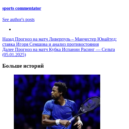
sports commentator
See author's posts
Post
Назад
Прогноз на матч Ливерпуль – Манчестер Юнайтед:
ставка Игоря Семшова и анализ противостояния
Navigation
Далее
Прогноз на матч Кубка Испании Расинг — Сельта
(05.01.2025)
Больше историй