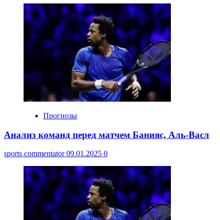
Прогнозы
Анализ команд перед матчем Банияс, Аль-Васл
sports commentator
09.01.2025
0