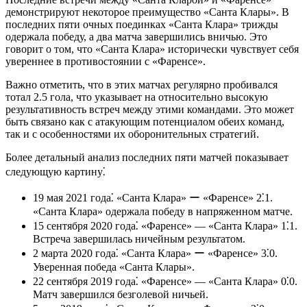
демонстрируют некоторое преимущество «Санта Клары». В
последних пяти очных поединках «Санта Клара» трижды
одержала победу, а два матча завершились вничью. Это
говорит о том, что «Санта Клара» исторически чувствует себя
увереннее в противостоянии с «Фаренсе».
Важно отметить, что в этих матчах регулярно пробивался
тотал 2.5 гола, что указывает на относительно высокую
результативность встреч между этими командами. Это может
быть связано как с атакующим потенциалом обеих команд,
так и с особенностями их оборонительных стратегий.
Более детальный анализ последних пяти матчей показывает
следующую картину⁚
19 мая 2021 года⁚ «Санта Клара» ー «Фаренсе» 2⁚1.
«Санта Клара» одержала победу в напряженном матче.
15 сентября 2020 года⁚ «Фаренсе» ― «Санта Клара» 1⁚1.
Встреча завершилась ничейным результатом.
2 марта 2020 года⁚ «Санта Клара» ー «Фаренсе» 3⁚0.
Уверенная победа «Санта Клары».
22 сентября 2019 года⁚ «Фаренсе» ― «Санта Клара» 0⁚0.
Матч завершился безголевой ничьей.