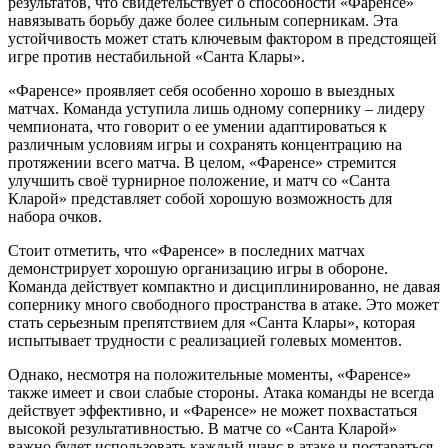
результатов, что свидетельствует о способности «Фаренсе»
навязывать борьбу даже более сильным соперникам. Эта
устойчивость может стать ключевым фактором в предстоящей
игре против нестабильной «Санта Клары».
«Фаренсе» проявляет себя особенно хорошо в выездных
матчах. Команда уступила лишь одному сопернику – лидеру
чемпионата, что говорит о ее умении адаптироваться к
различным условиям игры и сохранять концентрацию на
протяжении всего матча. В целом, «Фаренсе» стремится
улучшить своё турнирное положение, и матч со «Санта
Кларой» представляет собой хорошую возможность для
набора очков.
Стоит отметить, что «Фаренсе» в последних матчах
демонстрирует хорошую организацию игры в обороне.
Команда действует компактно и дисциплинированно, не давая
сопернику много свободного пространства в атаке. Это может
стать серьезным препятствием для «Санта Клары», которая
испытывает трудности с реализацией голевых моментов.
Однако, несмотря на положительные моменты, «Фаренсе»
также имеет и свои слабые стороны. Атака команды не всегда
действует эффективно, и «Фаренсе» не может похвастаться
высокой результативностью. В матче со «Санта Кларой»
важно будет использовать каждый шанс в атаке и постараться