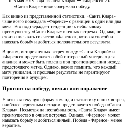
5 мая 2019 года⁚ «Санта Клара» ー «Фаренсе» 2⁚0.
«Санта Клара» вновь одержала победу.
Как видно из представленной статистики, «Санта Клара»
чаще всего побеждала «Фаренсе» с разницей в один или два
мяча. Это подтверждает тенденцию к небольшому
преимуществу «Санта Клары» в очных встречах. Однако, не
стоит списывать со счетов «Фаренсе», которая способна
навязать борьбу и добиться положительного результата.
В целом, история очных встреч между «Санта Кларой» и
«Фаренсе» представляет собой интересный материал для
анализа и может быть полезна при прогнозировании исхода
предстоящего матча. Однако, важно помнить, что каждый
матч уникален, и прошлые результаты не гарантируют
повторения в будущем.
Прогноз на победу, ничью или поражение
Учитывая текущую форму команд и статистику очных встреч,
наиболее вероятным исходом представляется победа «Санта
Клары». Несмотря на нестабильность, «Санта Клара» имеет
преимущество в очных встречах. Однако, «Фаренсе» может
навязать борьбу и добиться ничьей. Победа «Фаренсе» менее
вероятна.