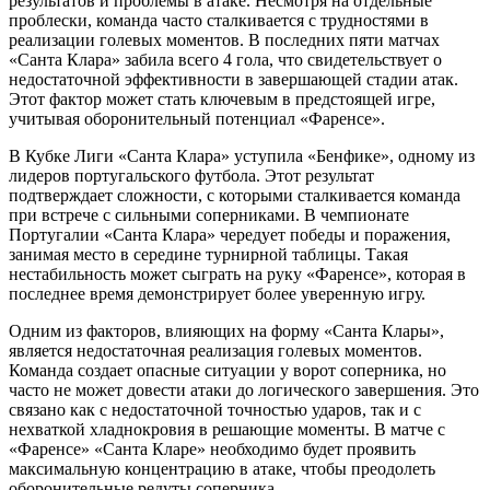
результатов и проблемы в атаке. Несмотря на отдельные
проблески, команда часто сталкивается с трудностями в
реализации голевых моментов. В последних пяти матчах
«Санта Клара» забила всего 4 гола, что свидетельствует о
недостаточной эффективности в завершающей стадии атак.
Этот фактор может стать ключевым в предстоящей игре,
учитывая оборонительный потенциал «Фаренсе».
В Кубке Лиги «Санта Клара» уступила «Бенфике», одному из
лидеров португальского футбола. Этот результат
подтверждает сложности, с которыми сталкивается команда
при встрече с сильными соперниками. В чемпионате
Португалии «Санта Клара» чередует победы и поражения,
занимая место в середине турнирной таблицы. Такая
нестабильность может сыграть на руку «Фаренсе», которая в
последнее время демонстрирует более уверенную игру.
Одним из факторов, влияющих на форму «Санта Клары»,
является недостаточная реализация голевых моментов.
Команда создает опасные ситуации у ворот соперника, но
часто не может довести атаки до логического завершения. Это
связано как с недостаточной точностью ударов, так и с
нехваткой хладнокровия в решающие моменты. В матче с
«Фаренсе» «Санта Кларе» необходимо будет проявить
максимальную концентрацию в атаке, чтобы преодолеть
оборонительные редуты соперника.