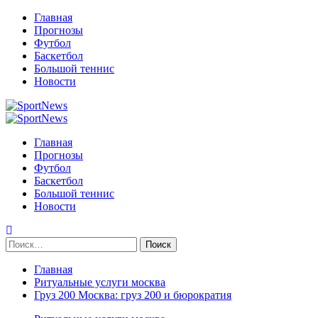
Перейти
Главная
к
Прогнозы
содержимому
Футбол
Баскетбол
Большой теннис
Новости
Primary
Menu
Главная
Прогнозы
Футбол
Баскетбол
Большой теннис
Новости
Найти:
Главная
Ритуальные услуги москва
Груз 200 Москва: груз 200 и бюрократия