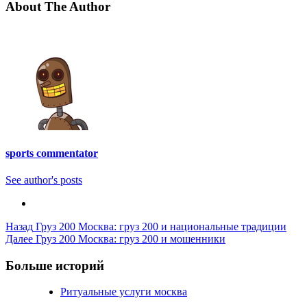
About The Author
sports commentator
See author's posts
Post
Назад
Груз 200 Москва: груз 200 и национальные традиции
Далее
Груз 200 Москва: груз 200 и мошенники
Navigation
Больше историй
Ритуальные услуги москва