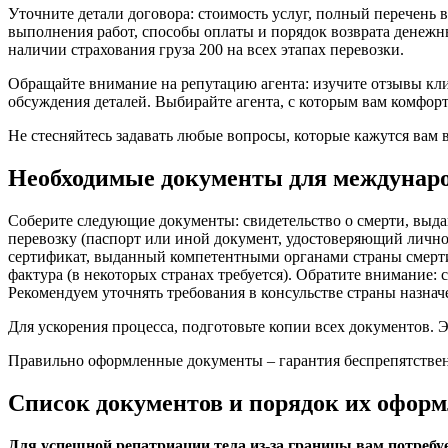
Уточните детали договора: стоимость услуг, полный перечень
выполнения работ, способы оплаты и порядок возврата денежны
наличии страхования груза 200 на всех этапах перевозки.
Обращайте внимание на репутацию агента: изучите отзывы кли
обсуждения деталей. Выбирайте агента, с которым вам комфорт
Не стесняйтесь задавать любые вопросы, которые кажутся вам 
Необходимые документы для междунаро
Соберите следующие документы: свидетельство о смерти, выда
перевозку (паспорт или иной документ, удостоверяющий личнос
сертификат, выданный компетентными органами страны смерти
фактура (в некоторых странах требуется). Обратите внимание:
Рекомендуем уточнять требования в консульстве страны назна
Для ускорения процесса, подготовьте копии всех документов. Э
Правильно оформленные документы – гарантия беспрепятствен
Список документов и порядок их офор
Для успешной репатриации тела из-за границы вам потребу