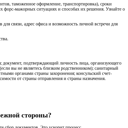
нтов, таможенное оформление, транспортировка), сроки
ных форс-мажорных ситуациях и способах их решения. Узнайте о
 для связи, адрес офиса и возможность личной встречи для
тва.
ь); документ, подтверждающий личность лица, организующего
(если вы не являетесь близким родственником); санитарный
тными органами страны захоронения; консульский счет-
симости от страны отправления и страны назначения.
бежной стороны?
е сбор документов. Это ускорит процесс.