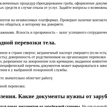
 включенных процедур (брендирование гроба, оформление докуме
х средств в случае отказа от услуг. Задайте вопросы о возмож
ентов на независимых платформах. Проверьте наличие контактов
но общаться, и которому вы доверяете.
важными. Ясность и прозрачность – залог успешного сотрудничес
дной перевозки тела.
нное в стране смерти; заграничный паспорт умершего (если ест
ть); доверенность от родственников на организацию перевозки 
; разрешение на захоронение или кремацию, выданное компетен
 специфический перечень документов может варьироваться в зави
чения и у выбранной похоронной службы.
то значительно облегчит работу.
ной перевозки.
мления. Какие документы нужны от зару
ется пакет документов от зарубежной стороны.
Не откладывайт