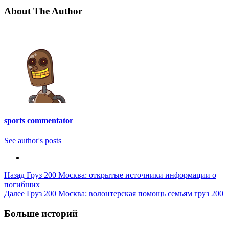
About The Author
sports commentator
See author's posts
Post
Назад
Груз 200 Москва: открытые источники информации о
погибших
Navigation
Далее
Груз 200 Москва: волонтерская помощь семьям груз 200
Больше историй