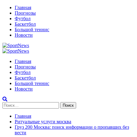
Перейти
Главная
к
Прогнозы
содержимому
Футбол
Баскетбол
Большой теннис
Новости
Primary
Menu
Главная
Прогнозы
Футбол
Баскетбол
Большой теннис
Новости
Найти:
Главная
Ритуальные услуги москва
Груз 200 Москва: поиск информации о пропавших без
вести