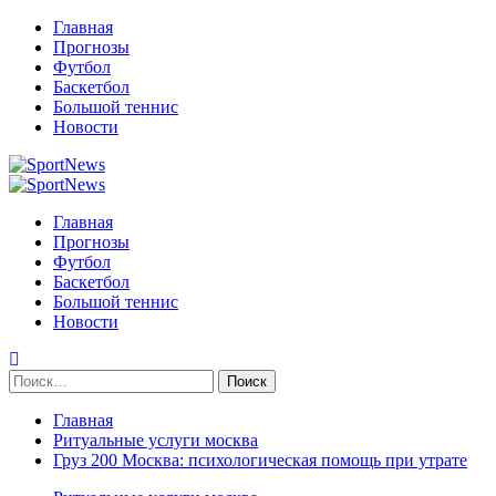
Перейти
Главная
к
Прогнозы
содержимому
Футбол
Баскетбол
Большой теннис
Новости
Primary
Menu
Главная
Прогнозы
Футбол
Баскетбол
Большой теннис
Новости
Найти:
Главная
Ритуальные услуги москва
Груз 200 Москва: психологическая помощь при утрате