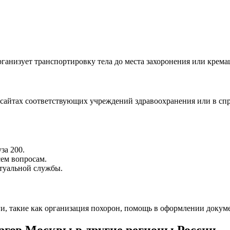
рганизует транспортировку тела до места захоронения или кремац
а сайтах соответствующих учреждений здравоохранения или в с
за 200.
сем вопросам.
итуальной службы.
, такие как организация похорон, помощь в оформлении докуме
оргов Москвы в другие регионы России