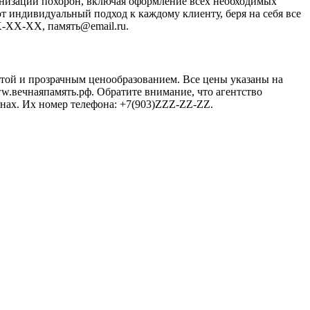
анизации похорон, включая оформление всех необходимых
 индивидуальный подход к каждому клиенту, беря на себя все
X-XX-XX, память@email.ru.
отой и прозрачным ценообразованием. Все цены указаны на
w.вечнаяпамять.рф. Обратите внимание, что агентство
анах. Их номер телефона: +7(903)ZZZ-ZZ-ZZ.