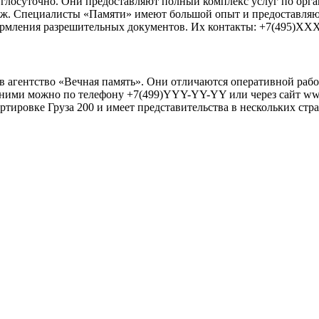
углосуточно. Они предоставляют полный комплекс услуг по орг
беж. Специалисты «Памяти» имеют большой опыт и предоставляют
ормления разрешительных документов. Их контакты: +7(495)XX
 в агентство «Вечная память». Они отличаются оперативной раб
 с ними можно по телефону +7(499)YYY-YY-YY или через сайт ww
тировке Груза 200 и имеет представительства в нескольких стр