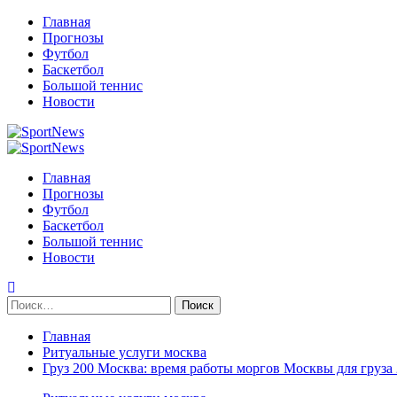
Перейти
Главная
к
Прогнозы
содержимому
Футбол
Баскетбол
Большой теннис
Новости
Primary
Menu
Главная
Прогнозы
Футбол
Баскетбол
Большой теннис
Новости
Найти:
Главная
Ритуальные услуги москва
Груз 200 Москва: время работы моргов Москвы для груза