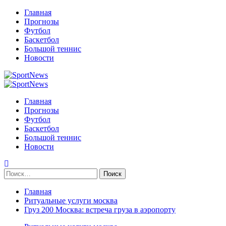
Перейти
Главная
к
Прогнозы
содержимому
Футбол
Баскетбол
Большой теннис
Новости
Primary
Menu
Главная
Прогнозы
Футбол
Баскетбол
Большой теннис
Новости
Найти:
Главная
Ритуальные услуги москва
Груз 200 Москва: встреча груза в аэропорту