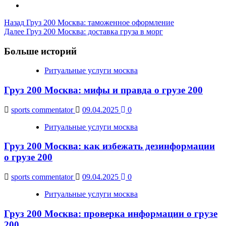
Post
Назад
Груз 200 Москва: таможенное оформление
Далее
Груз 200 Москва: доставка груза в морг
Navigation
Больше историй
Ритуальные услуги москва
Груз 200 Москва: мифы и правда о грузе 200
sports commentator
09.04.2025
0
Ритуальные услуги москва
Груз 200 Москва: как избежать дезинформации
о грузе 200
sports commentator
09.04.2025
0
Ритуальные услуги москва
Груз 200 Москва: проверка информации о грузе
200