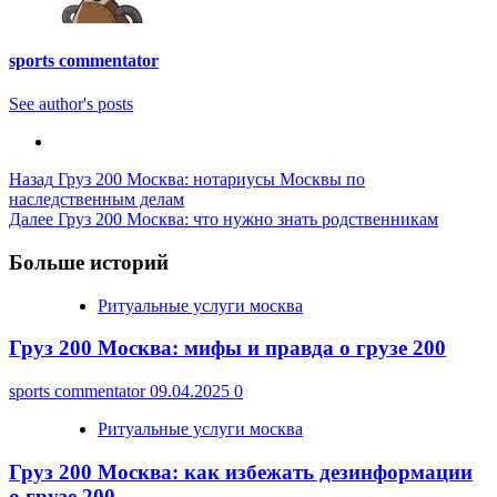
sports commentator
See author's posts
Post
Назад
Груз 200 Москва: нотариусы Москвы по
наследственным делам
Navigation
Далее
Груз 200 Москва: что нужно знать родственникам
Больше историй
Ритуальные услуги москва
Груз 200 Москва: мифы и правда о грузе 200
sports commentator
09.04.2025
0
Ритуальные услуги москва
Груз 200 Москва: как избежать дезинформации
о грузе 200