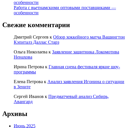
особенности
Работа с вьетнамскими оптовыми поставщиками —
особенности
Свежие комментарии
Дмитрий Сергеев
к
Обзор хоккейного матча Вашингтон
Кэпиталз Даллас Старз
Ольга Николаева
к
Заявление защитника Локомотива
Ненахова
Ирина Петрова
к
Главная сцена фестиваля яркие шоу-
программы
Елена Петрова
к
Анализ заявления Игонина о ситуации
в Зените
Сергей Иванов
к
Предматчевый анализ Сибирь,
Авангард
Архивы
Июнь 2025