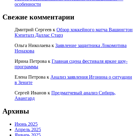
особенности
Свежие комментарии
Дмитрий Сергеев
к
Обзор хоккейного матча Вашингтон
Кэпиталз Даллас Старз
Ольга Николаева
к
Заявление защитника Локомотива
Ненахова
Ирина Петрова
к
Главная сцена фестиваля яркие шоу-
программы
Елена Петрова
к
Анализ заявления Игонина о ситуации
в Зените
Сергей Иванов
к
Предматчевый анализ Сибирь,
Авангард
Архивы
Июнь 2025
Апрель 2025
Январь 2025