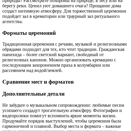
природы? Рассмотрите похороны на природе, в лесу или на
берегу реки. Ценил уют домашнего очага? Прощание дома
создаст интимную атмосферу. Для торжественной церемонии
подойдет зал в крематории или траурный зал ритуального
агентства.
Форматы церемоний
Традиционная церемония с речами, музыкой и религиозными
обрядами подходит для тех, кто чтит традиции. Гражданская
панихида – более светский вариант, свободный от
религиозных канонов. Можно организовать кремацию с
последующим захоронением праха в колумбарии или
рассеянием над водой/землей.
Сравнение мест и форматов
Дополнительные детали
Не забудьте о музыкальном сопровождении: любимые песни
усопшего создадут трогательную атмосферу. Фотографии и
видеоролики помогут вспомнить яркие моменты жизни.
Продумайте порядок выступлений, чтобы церемония была
гармоничной и плавной. Выбор места и формата – важные