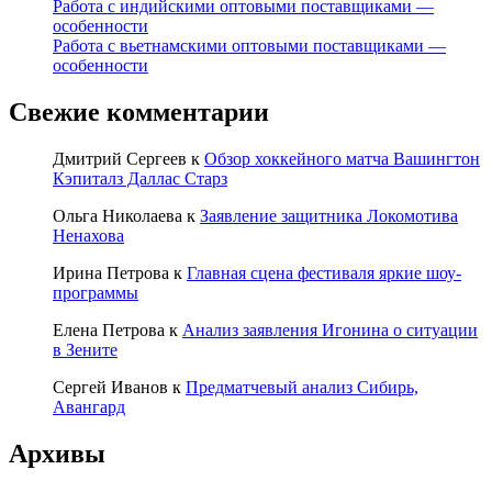
Работа с индийскими оптовыми поставщиками —
особенности
Работа с вьетнамскими оптовыми поставщиками —
особенности
Свежие комментарии
Дмитрий Сергеев
к
Обзор хоккейного матча Вашингтон
Кэпиталз Даллас Старз
Ольга Николаева
к
Заявление защитника Локомотива
Ненахова
Ирина Петрова
к
Главная сцена фестиваля яркие шоу-
программы
Елена Петрова
к
Анализ заявления Игонина о ситуации
в Зените
Сергей Иванов
к
Предматчевый анализ Сибирь,
Авангард
Архивы