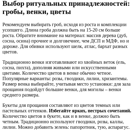
Выбор ритуальных принадлежностей:
гробы, венки, цветы
Рекомендуем выбирать гроб, исходя из роста и комплекции
усопшего. Длина гроба должна быть на 15-20 см больше
роста. Обратите внимание на материал: массив дерева (дуб,
сосна, осина) прочнее и долговечнее, чем ДСП и МДФ, но и
дороже. Для обивки используют шелк, атлас, бархат разных
цветов.
Традиционно венки изготавливают из хвойных веток (ель,
сосна, пихта), дополняя живыми или искусственными
цветами. Количество цветов в венке обычно четное.
Популярные варианты: розы, гвоздики, лилии, хризантемы.
Размер венка выбирайте, учитывая место установки: для зала
прощания подойдут большие венки, для могилы – венки
среднего размера.
Букеты для прощания составляют из цветов темных или
пастельных оттенков.
Избегайте ярких, пестрых сочетаний.
Количество цветов в букете, как и в венке, должно быть
четным. Традиционно используют гвоздики, розы, каллы,
лилии. Можно добавить зелень: папоротник, тую, аспарагус.