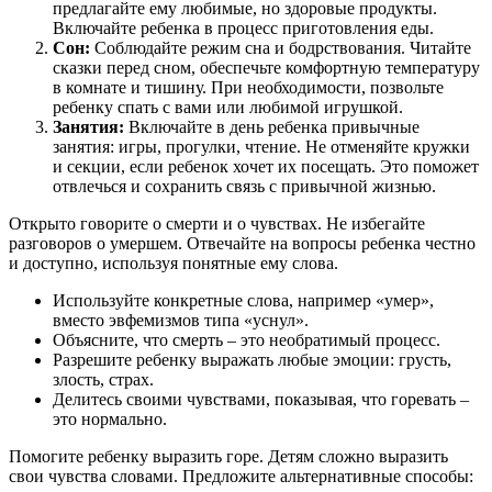
предлагайте ему любимые, но здоровые продукты.
Включайте ребенка в процесс приготовления еды.
Сон:
Соблюдайте режим сна и бодрствования. Читайте
сказки перед сном, обеспечьте комфортную температуру
в комнате и тишину. При необходимости, позвольте
ребенку спать с вами или любимой игрушкой.
Занятия:
Включайте в день ребенка привычные
занятия: игры, прогулки, чтение. Не отменяйте кружки
и секции, если ребенок хочет их посещать. Это поможет
отвлечься и сохранить связь с привычной жизнью.
Открыто говорите о смерти и о чувствах. Не избегайте
разговоров о умершем. Отвечайте на вопросы ребенка честно
и доступно, используя понятные ему слова.
Используйте конкретные слова, например «умер»,
вместо эвфемизмов типа «уснул».
Объясните, что смерть – это необратимый процесс.
Разрешите ребенку выражать любые эмоции: грусть,
злость, страх.
Делитесь своими чувствами, показывая, что горевать –
это нормально.
Помогите ребенку выразить горе. Детям сложно выразить
свои чувства словами. Предложите альтернативные способы: