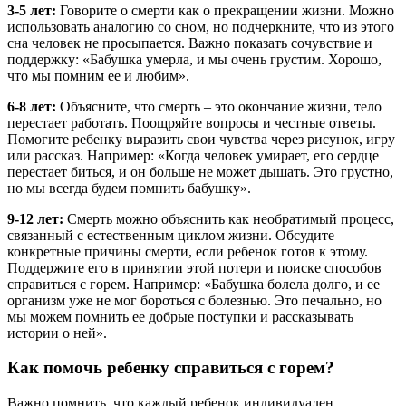
3-5 лет:
Говорите о смерти как о прекращении жизни. Можно
использовать аналогию со сном, но подчеркните, что из этого
сна человек не просыпается. Важно показать сочувствие и
поддержку: «Бабушка умерла, и мы очень грустим. Хорошо,
что мы помним ее и любим».
6-8 лет:
Объясните, что смерть – это окончание жизни, тело
перестает работать. Поощряйте вопросы и честные ответы.
Помогите ребенку выразить свои чувства через рисунок, игру
или рассказ. Например: «Когда человек умирает, его сердце
перестает биться, и он больше не может дышать. Это грустно,
но мы всегда будем помнить бабушку».
9-12 лет:
Смерть можно объяснить как необратимый процесс,
связанный с естественным циклом жизни. Обсудите
конкретные причины смерти, если ребенок готов к этому.
Поддержите его в принятии этой потери и поиске способов
справиться с горем. Например: «Бабушка болела долго, и ее
организм уже не мог бороться с болезнью. Это печально, но
мы можем помнить ее добрые поступки и рассказывать
истории о ней».
Как помочь ребенку справиться с горем?
Важно помнить, что каждый ребенок индивидуален.