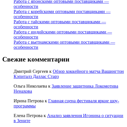
Работа с японскими оптовыми поставщиками —
особенности
Работа с корейскими оптовыми поставщиками —
особенности
Работа с тайскими оптовыми поставщиками —
особенности
Работа с индийскими оптовыми поставщиками —
особенности
Работа с вьетнамскими оптовыми поставщиками —
особенности
Свежие комментарии
Дмитрий Сергеев
к
Обзор хоккейного матча Вашингтон
Кэпиталз Даллас Старз
Ольга Николаева
к
Заявление защитника Локомотива
Ненахова
Ирина Петрова
к
Главная сцена фестиваля яркие шоу-
программы
Елена Петрова
к
Анализ заявления Игонина о ситуации
в Зените