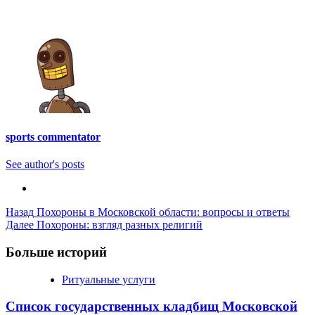
sports commentator
See author's posts
Post
Назад
Похороны в Московской области: вопросы и ответы
Далее
Похороны: взгляд разных религий
Navigation
Больше историй
Ритуальные услуги
Список государственных кладбищ Московской