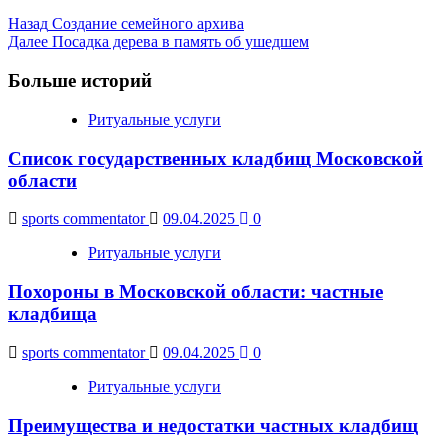
Post
Назад
Создание семейного архива
Далее
Посадка дерева в память об ушедшем
Navigation
Больше историй
Ритуальные услуги
Список государственных кладбищ Московской
области
sports commentator
09.04.2025
0
Ритуальные услуги
Похороны в Московской области: частные
кладбища
sports commentator
09.04.2025
0
Ритуальные услуги
Преимущества и недостатки частных кладбищ