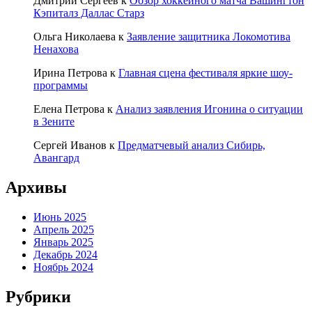
Дмитрий Сергеев
к
Обзор хоккейного матча Вашингтон
Кэпиталз Даллас Старз
Ольга Николаева
к
Заявление защитника Локомотива
Ненахова
Ирина Петрова
к
Главная сцена фестиваля яркие шоу-
программы
Елена Петрова
к
Анализ заявления Игонина о ситуации
в Зените
Сергей Иванов
к
Предматчевый анализ Сибирь,
Авангард
Архивы
Июнь 2025
Апрель 2025
Январь 2025
Декабрь 2024
Ноябрь 2024
Рубрики