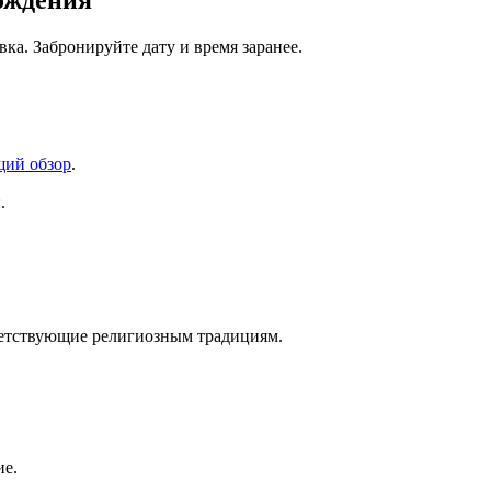
ождения
ка. Забронируйте дату и время заранее.
щий обзор
.
.
ветствующие религиозным традициям.
ие.