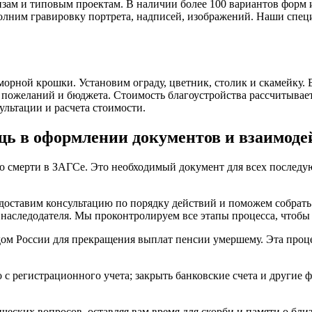
ам и типовым проектам. В наличии более 100 вариантов форм и
олним гравировку портрета, надписей, изображений. Наши спец
орной крошки. Установим ограду, цветник, столик и скамейку. 
пожеланий и бюджета. Стоимость благоустройства рассчитывает
ультации и расчета стоимости.
ь в оформлении документов и взаимодей
о смерти в ЗАГСе. Это необходимый документ для всех последу
доставим консультацию по порядку действий и поможем собрать 
 наследодателя. Мы проконтролируем все этапы процесса, чтобы
м России для прекращения выплат пенсии умершему. Эта процед
с регистрационного учета; закрыть банковские счета и другие ф
ческих вопросов, оставляя вам время для скорби и памяти о близ