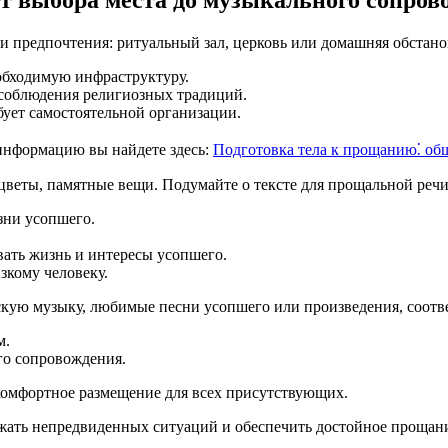
т выбора места до музыкального сопров
 предпочтения: ритуальный зал, церковь или домашняя обстанов
обходимую инфраструктуру.
 соблюдения религиозных традиций.
бует самостоятельной организации.
информацию вы найдете здесь:
Подготовка тела к прощанию⁚ об
цветы, памятные вещи. Подумайте о тексте для прощальной речи
ни усопшего.
вать жизнь и интересы усопшего.
зкому человеку.
скую музыку, любимые песни усопшего или произведения, соот
м.
го сопровождения.
 комфортное размещение для всех присутствующих.
бежать непредвиденных ситуаций и обеспечить достойное прощан