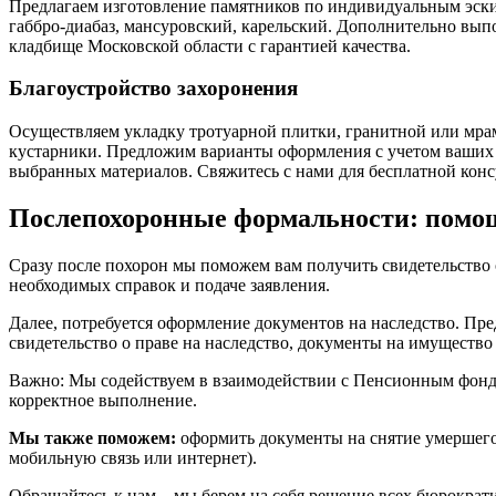
Предлагаем изготовление памятников по индивидуальным эскиз
габбро-диабаз, мансуровский, карельский. Дополнительно вып
кладбище Московской области с гарантией качества.
Благоустройство захоронения
Осуществляем укладку тротуарной плитки, гранитной или мрам
кустарники. Предложим варианты оформления с учетом ваших 
выбранных материалов. Свяжитесь с нами для бесплатной конс
Послепохоронные формальности: помощ
Сразу после похорон мы поможем вам получить свидетельство 
необходимых справок и подаче заявления.
Далее, потребуется оформление документов на наследство. Пре
свидетельство о праве на наследство, документы на имущество
Важно: Мы содействуем в взаимодействии с Пенсионным фондо
корректное выполнение.
Мы также поможем:
оформить документы на снятие умершего 
мобильную связь или интернет).
Обращайтесь к нам – мы берем на себя решение всех бюрократи