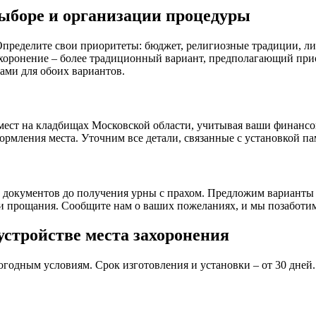
выборе и организации процедуры
ределите свои приоритеты: бюджет, религиозные традиции, ли
ахоронение – более традиционный вариант, предполагающий при
ми для обоих вариантов.
 мест на кладбищах Московской области, учитывая ваши финан
ормления места. Уточним все детали, связанные с установкой п
 документов до получения урны с прахом. Предложим варианты 
и прощания. Сообщите нам о ваших пожеланиях, и мы позаботим
устройстве места захоронения
огодным условиям. Срок изготовления и установки – от 30 дней.