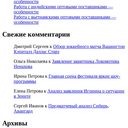
особенности
Работа с индийскими оптовыми поставщиками —
особенности
Работа с вьетнамскими оптовыми поставщиками —
особенности
Свежие комментарии
Дмитрий Сергеев
к
Обзор хоккейного матча Вашингтон
Кэпиталз Даллас Старз
Ольга Николаева
к
Заявление защитника Локомотива
Ненахова
Ирина Петрова
к
Главная сцена фестиваля яркие шоу-
программы
Елена Петрова
к
Анализ заявления Игонина о ситуации
в Зените
Сергей Иванов
к
Предматчевый анализ Сибирь,
Авангард
Архивы