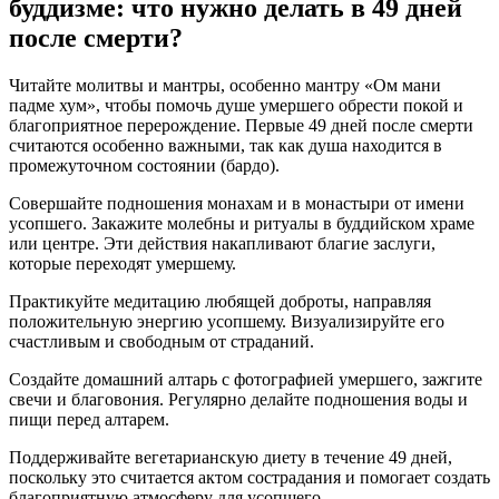
буддизме: что нужно делать в 49 дней
после смерти?
Читайте молитвы и мантры, особенно мантру «Ом мани
падме хум», чтобы помочь душе умершего обрести покой и
благоприятное перерождение. Первые 49 дней после смерти
считаются особенно важными, так как душа находится в
промежуточном состоянии (бардо).
Совершайте подношения монахам и в монастыри от имени
усопшего. Закажите молебны и ритуалы в буддийском храме
или центре. Эти действия накапливают благие заслуги,
которые переходят умершему.
Практикуйте медитацию любящей доброты, направляя
положительную энергию усопшему. Визуализируйте его
счастливым и свободным от страданий.
Создайте домашний алтарь с фотографией умершего, зажгите
свечи и благовония. Регулярно делайте подношения воды и
пищи перед алтарем.
Поддерживайте вегетарианскую диету в течение 49 дней,
поскольку это считается актом сострадания и помогает создать
благоприятную атмосферу для усопшего.