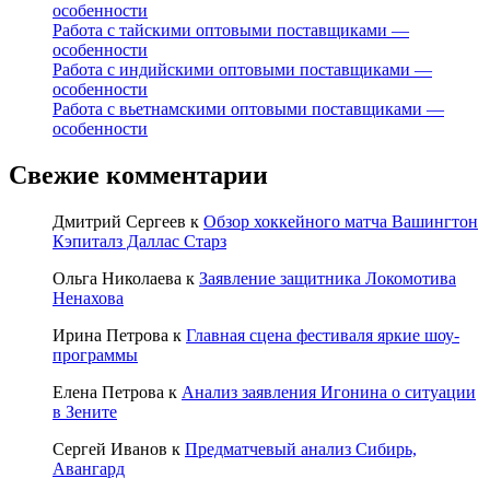
особенности
Работа с тайскими оптовыми поставщиками —
особенности
Работа с индийскими оптовыми поставщиками —
особенности
Работа с вьетнамскими оптовыми поставщиками —
особенности
Свежие комментарии
Дмитрий Сергеев
к
Обзор хоккейного матча Вашингтон
Кэпиталз Даллас Старз
Ольга Николаева
к
Заявление защитника Локомотива
Ненахова
Ирина Петрова
к
Главная сцена фестиваля яркие шоу-
программы
Елена Петрова
к
Анализ заявления Игонина о ситуации
в Зените
Сергей Иванов
к
Предматчевый анализ Сибирь,
Авангард