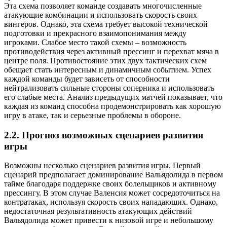
Эта схема позволяет команде создавать многочисленные
атакующие комбинации и использовать скорость своих
вингеров. Однако, эта схема требует высокой технической
подготовки и прекрасного взаимопонимания между
игроками. Слабое место такой схемы – возможность
противодействия через активный прессинг и перехват мяча в
центре поля. Противостояние этих двух тактических схем
обещает стать интересным и динамичным событием. Успех
каждой команды будет зависеть от способности
нейтрализовать сильные стороны соперника и использовать
его слабые места. Анализ предыдущих матчей показывает, что
каждая из команд способна продемонстрировать как хорошую
игру в атаке, так и серьезные проблемы в обороне.
2.2. Прогноз возможных сценариев развития
игры
Возможны несколько сценариев развития игры. Первый
сценарий предполагает доминирование Вальядолида в первом
тайме благодаря поддержке своих болельщиков и активному
прессингу. В этом случае Валенсия может сосредоточиться на
контратаках, используя скорость своих нападающих. Однако,
недостаточная результативность атакующих действий
Вальядолида может привести к низовой игре и небольшому