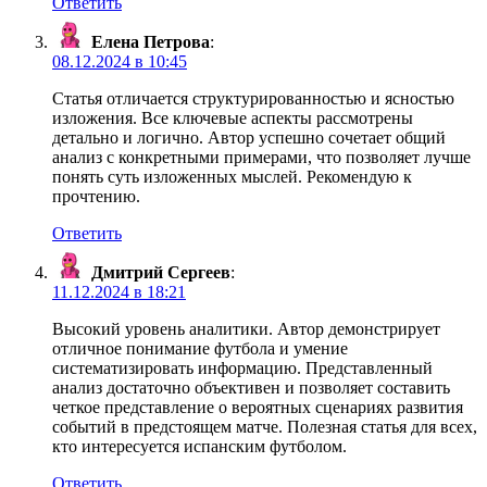
Ответить
Елена Петрова
:
08.12.2024 в 10:45
Статья отличается структурированностью и ясностью
изложения. Все ключевые аспекты рассмотрены
детально и логично. Автор успешно сочетает общий
анализ с конкретными примерами, что позволяет лучше
понять суть изложенных мыслей. Рекомендую к
прочтению.
Ответить
Дмитрий Сергеев
:
11.12.2024 в 18:21
Высокий уровень аналитики. Автор демонстрирует
отличное понимание футбола и умение
систематизировать информацию. Представленный
анализ достаточно объективен и позволяет составить
четкое представление о вероятных сценариях развития
событий в предстоящем матче. Полезная статья для всех,
кто интересуется испанским футболом.
Ответить