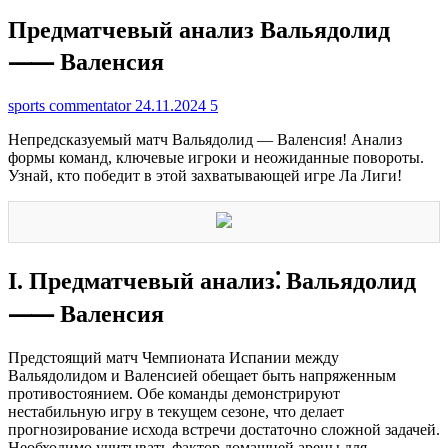
Предматчевый анализ Вальядолид
⸺ Валенсия
sports commentator
24.11.2024
5
Непредсказуемый матч Вальядолид — Валенсия! Анализ
формы команд, ключевые игроки и неожиданные повороты.
Узнай, кто победит в этой захватывающей игре Ла Лиги!
I. Предматчевый анализ⁚ Вальядолид
⸺ Валенсия
Предстоящий матч Чемпионата Испании между
Вальядолидом и Валенсией обещает быть напряженным
противостоянием. Обе команды демонстрируют
нестабильную игру в текущем сезоне, что делает
прогнозирование исхода встречи достаточно сложной задачей.
Необходимо учитывать фактор домашней арены для