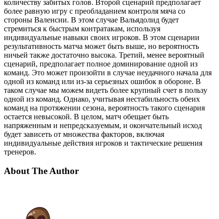
количеству забитых голов. Второй сценарий предполагает
более равную игру с преобладанием контроля мяча со
стороны Валенсии. В этом случае Вальядолид будет
стремиться к быстрым контратакам, используя
индивидуальные навыки своих игроков. В этом сценарии
результативность матча может быть выше, но вероятность
ничьей также достаточно высока. Третий, менее вероятный
сценарий, предполагает полное доминирование одной из
команд. Это может произойти в случае неудачного начала для
одной из команд или из-за серьезных ошибок в обороне. В
таком случае мы можем видеть более крупный счет в пользу
одной из команд. Однако, учитывая нестабильность обеих
команд на протяжении сезона, вероятность такого сценария
остается невысокой. В целом, матч обещает быть
напряженным и непредсказуемым, и окончательный исход
будет зависеть от множества факторов, включая
индивидуальные действия игроков и тактические решения
тренеров.
About The Author