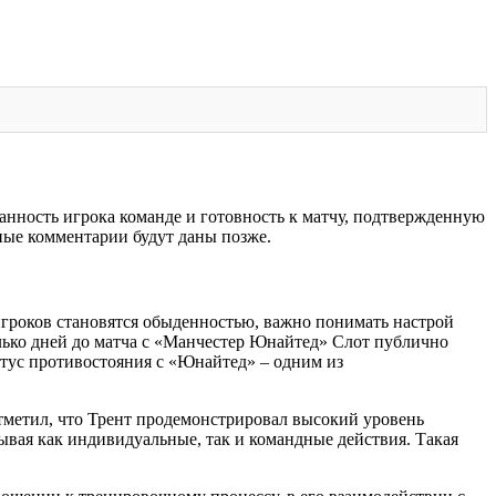
анность игрока команде и готовность к матчу, подтвержденную
ные комментарии будут даны позже.
игроков становятся обыденностью, важно понимать настрой
ько дней до матча с «Манчестер Юнайтед» Слот публично
татус противостояния с «Юнайтед» – одним из
отметил, что Трент продемонстрировал высокий уровень
ывая как индивидуальные, так и командные действия. Такая