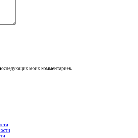
ля последующих моих комментариев.
ости
ности
сти