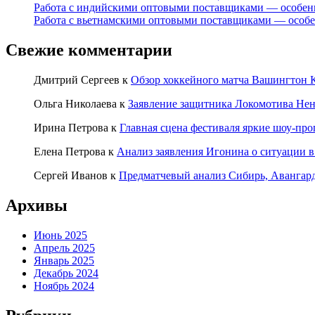
Работа с индийскими оптовыми поставщиками — особен
Работа с вьетнамскими оптовыми поставщиками — особ
Свежие комментарии
Дмитрий Сергеев
к
Обзор хоккейного матча Вашингтон К
Ольга Николаева
к
Заявление защитника Локомотива Нен
Ирина Петрова
к
Главная сцена фестиваля яркие шоу-пр
Елена Петрова
к
Анализ заявления Игонина о ситуации в
Сергей Иванов
к
Предматчевый анализ Сибирь, Авангар
Архивы
Июнь 2025
Апрель 2025
Январь 2025
Декабрь 2024
Ноябрь 2024