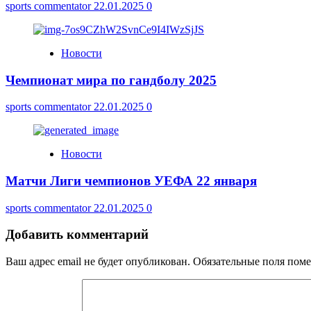
sports commentator
22.01.2025
0
Новости
Чемпионат мира по гандболу 2025
sports commentator
22.01.2025
0
Новости
Матчи Лиги чемпионов УЕФА 22 января
sports commentator
22.01.2025
0
Добавить комментарий
Ваш адрес email не будет опубликован.
Обязательные поля пом