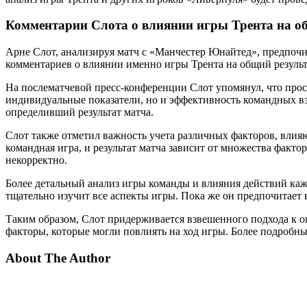
Комментарии Слота о влиянии игры Трента на о
Арне Слот, анализируя матч с «Манчестер Юнайтед», предпочи
комментариев о влиянии именно игры Трента на общий результа
На послематчевой пресс-конференции Слот упомянул, что прос
индивидуальные показатели, но и эффективность командных вза
определивший результат матча.
Слот также отметил важность учета различных факторов, влия
командная игра, и результат матча зависит от множества факто
некорректно.
Более детальный анализ игры команды и влияния действий каж
тщательно изучит все аспекты игры. Пока же он предпочитает
Таким образом, Слот придерживается взвешенного подхода к оц
факторы, которые могли повлиять на ход игры. Более подробн
About The Author